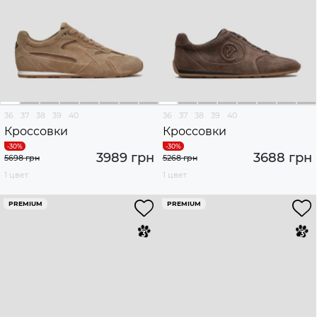
36
37
38
39
40
36
37
38
39
40
Кроссовки
Кроссовки
3989 грн
3688 грн
5698 грн
5268 грн
1 цвет
1 цвет
PREMIUM
PREMIUM