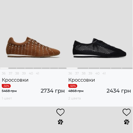
36
37
38
39
40
41
36
37
38
39
40
41
Кроссовки
Кроссовки
2734 грн
2434 грн
5468 грн
4868 грн
1 цвет
2 цвета