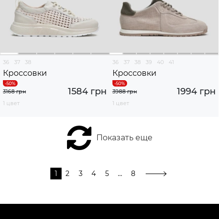
36
37
38
36
37
38
39
40
41
Кроссовки
Кроссовки
1584 грн
1994 грн
3168 грн
3988 грн
1 цвет
1 цвет
Показать еще
1
2
3
4
5
...
8