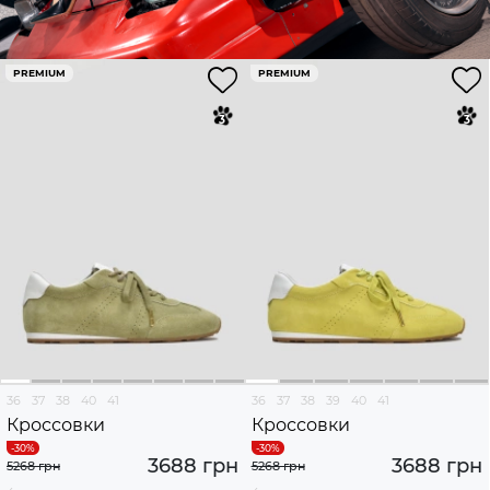
PREMIUM
PREMIUM
36
37
38
40
41
36
37
38
39
40
41
Кроссовки
Кроссовки
3688 грн
3688 грн
5268 грн
5268 грн