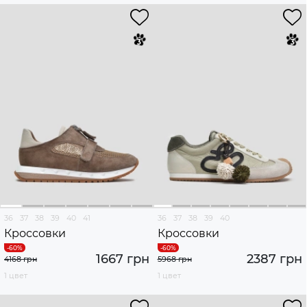
36
37
38
39
40
41
36
37
38
39
40
Кроссовки
Кроссовки
1667 грн
2387 грн
4168 грн
5968 грн
1 цвет
1 цвет