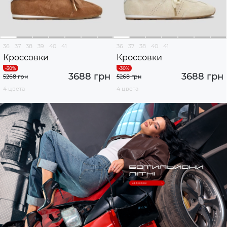
36
37
38
39
40
41
36
37
38
40
41
Кроссовки
Кроссовки
3688 грн
3688 грн
5268 грн
5268 грн
4 цвета
4 цвета