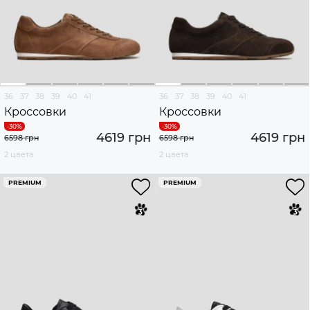
36
37
38
39
40
41
36
37
38
39
40
41
Кроссовки
Кроссовки
4619 грн
4619 грн
6598 грн
6598 грн
2 цвета
2 цвета
PREMIUM
PREMIUM