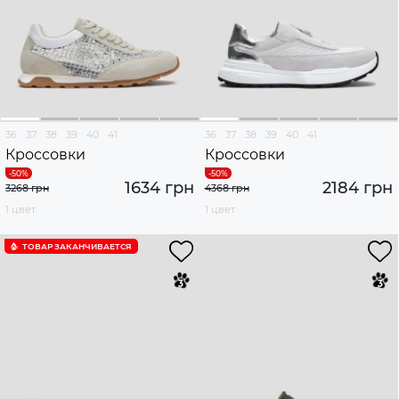
36
37
38
39
40
41
36
37
38
39
40
41
Кроссовки
Кроссовки
1634 грн
2184 грн
3268 грн
4368 грн
1 цвет
1 цвет
ТОВАР ЗАКАНЧИВАЕТСЯ