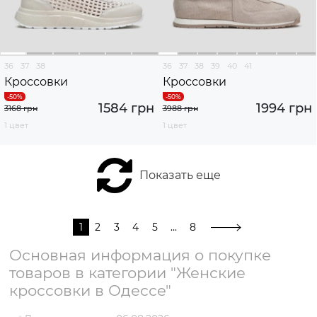
36
37
38
36
37
38
39
40
41
Кроссовки
Кроссовки
1584 грн
1994 грн
3168 грн
3988 грн
1 цвет
1 цвет
Показать еще
1
2
3
4
5
...
8
Основная информация о покупке
товаров в категории "Женские
кроссовки в Одессе"