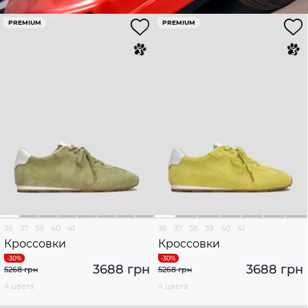
PREMIUM
PREMIUM
36
37
38
40
41
36
37
38
39
40
41
Кроссовки
Кроссовки
3688 грн
3688 грн
5268 грн
5268 грн
4 цвета
4 цвета