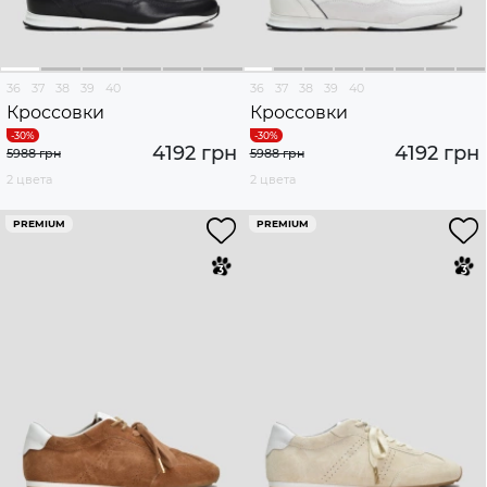
36
37
38
39
40
36
37
38
39
40
Кроссовки
Кроссовки
4192 грн
4192 грн
5988 грн
5988 грн
2 цвета
2 цвета
PREMIUM
PREMIUM