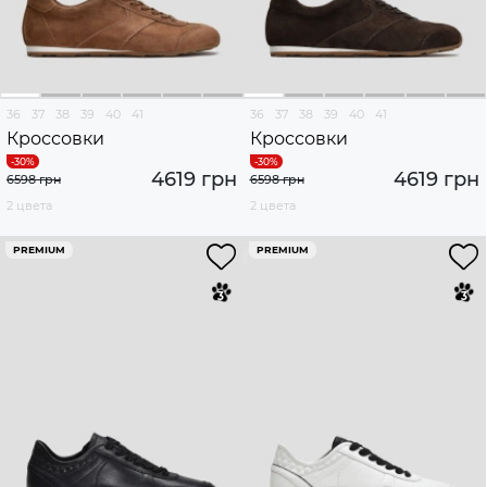
36
37
38
39
40
41
36
37
38
39
40
41
Кроссовки
Кроссовки
4619 грн
4619 грн
6598 грн
6598 грн
2 цвета
2 цвета
PREMIUM
PREMIUM