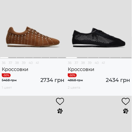
36
37
38
39
40
41
36
37
38
39
40
41
Кроссовки
Кроссовки
2734 грн
2434 грн
5468 грн
4868 грн
1 цвет
2 цвета