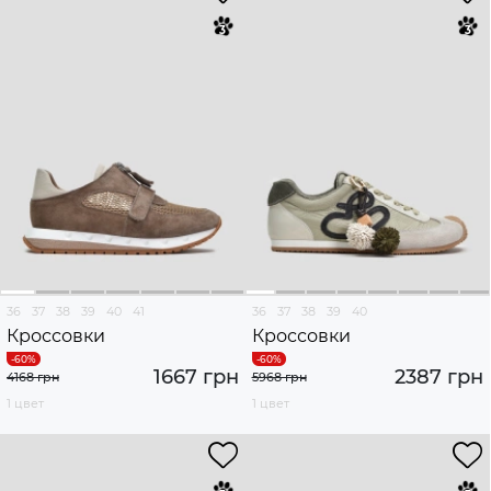
36
37
38
39
40
41
36
37
38
39
40
Кроссовки
Кроссовки
1667 грн
2387 грн
4168 грн
5968 грн
1 цвет
1 цвет