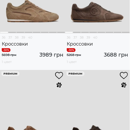
36
37
38
39
40
36
37
38
39
40
Кроссовки
Кроссовки
3989 грн
3688 грн
5698 грн
5268 грн
1 цвет
1 цвет
PREMIUM
PREMIUM