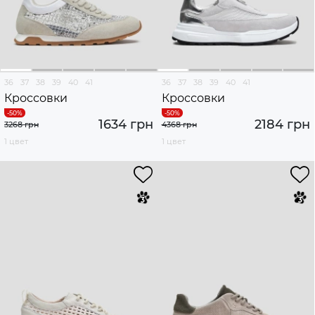
36
37
38
39
40
41
36
37
38
39
40
41
Кроссовки
Кроссовки
1634 грн
2184 грн
3268 грн
4368 грн
1 цвет
1 цвет