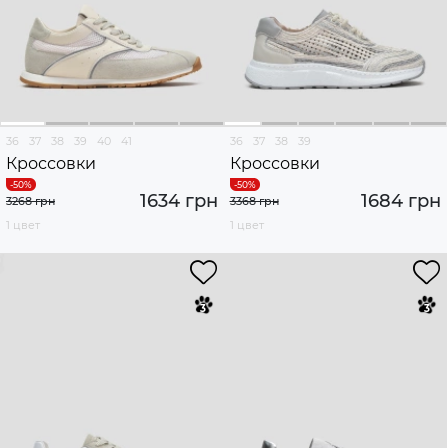
36
37
38
39
40
41
36
37
38
39
Кроссовки
Кроссовки
1634 грн
1684 грн
3268 грн
3368 грн
1 цвет
1 цвет