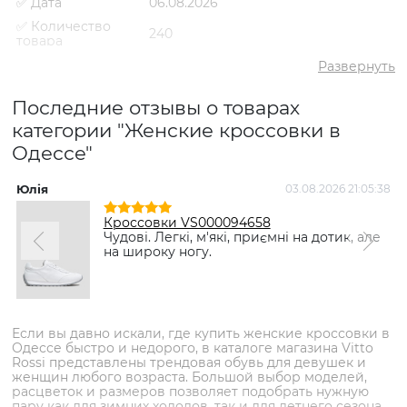
✅ Дата
06.08.2026
✅ Количество
240
товара
✅ Средний
Развернуть
4.8
рейтинг
✅ Средняя цена
2186 грн
Последние отзывы о товарах
✅ Самый
категории "Женские кроссовки в
980 грн
дешевый товар
Одессе"
✅ Самый дорогой
4619 грн
товар
Юлія
03.08.2026 21:05:38
✅ Самый
Кроссовки VS000084704
популярный
Кроссовки VS000094658
Комбинированный
- 1550 грн
товар
Чудові. Легкі, м'які, приємні на дотик, але
на широку ногу.
Если вы давно искали, где купить женские кроссовки в
Одессе быстро и недорого, в каталоге магазина Vitto
Rossi представлены трендовая обувь для девушек и
женщин любого возраста. Большой выбор моделей,
расцветок и размеров позволяет подобрать нужную
пару как для зимних холодов, так и для летнего сезона.