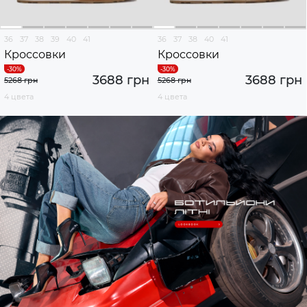
36
37
38
39
40
41
36
37
38
40
41
Кроссовки
Кроссовки
3688 грн
3688 грн
5268 грн
5268 грн
4 цвета
4 цвета