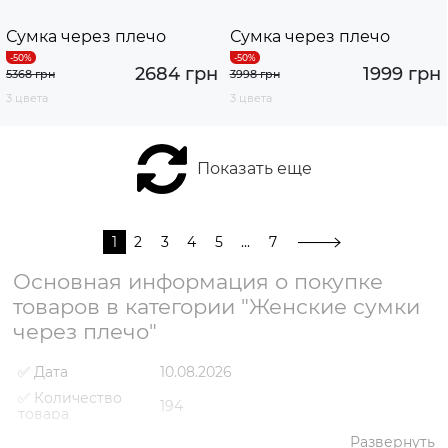
Сумка через плечо
Сумка через плечо
2684 грн
1999 грн
5368 грн
3998 грн
3 цвета
3 цвета
Показать еще
1
2
3
4
5
...
7
Основная информация о покупке
товаров в категории "Женские сумки
через плечо"
✅ Дата
10.08.2026
✅ Количество
194
товара
✅ Средний
Развернуть