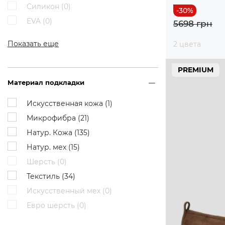
Силикон (
0
)
EVA (
0
)
5698 грн
Показать еще
2 цвета
PREMIUM
Материал подкладки
Искусственная кожа (
1
)
Микрофибра (
21
)
Натур. Кожа (
135
)
Натур. мех (
15
)
Шерсть (
0
)
Текстиль (
34
)
Искусственный мех (
0
)
Евро шерсть (
0
)