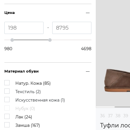
Цена
-
980
4698
Материал обуви
Натур. Кожа (
85
)
Текстиль (
2
)
Искусственная кожа (
1
)
Нубук (
0
)
36
37
38
39
Лак (
24
)
Туфли ло
Замша (
167
)