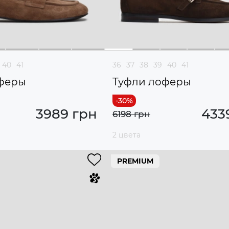
40
41
36
37
38
39
40
41
феры
Туфли лоферы
3989 грн
433
6198 грн
2 цвета
PREMIUM