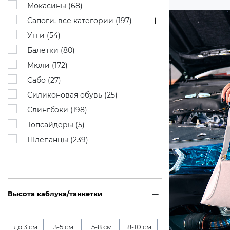
Мокасины (
68
)
Сапоги, все категории (
197
)
Угги (
54
)
Балетки (
80
)
Мюли (
172
)
Сабо (
27
)
Силиконовая обувь (
25
)
Слингбэки (
198
)
Топсайдеры (
5
)
Шлёпанцы (
239
)
Высота каблука/танкетки
до 3 см
3-5 см
5-8 см
8-10 см