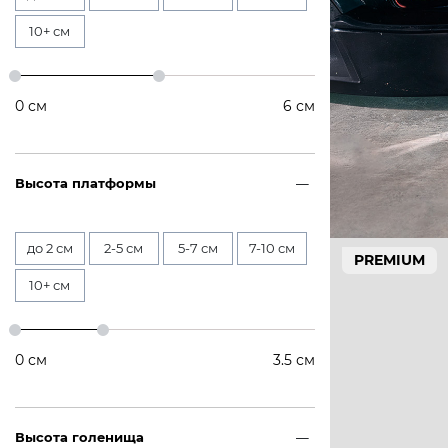
10+ см
0
см
6
см
Высота платформы
до 2 см
2-5 см
5-7 см
7-10 см
PREMIUM
10+ см
0
см
3.5
см
Высота голенища