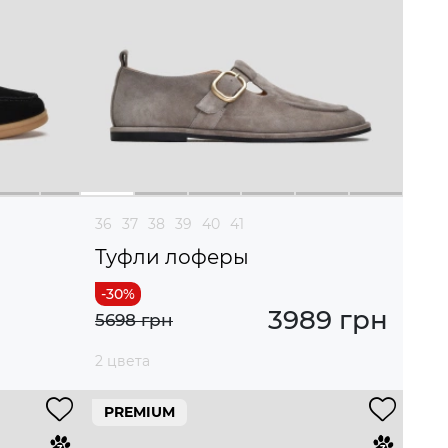
36
37
38
39
40
41
Туфли лоферы
3989 грн
5698 грн
2 цвета
PREMIUM