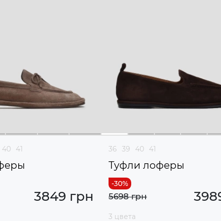
40
41
36
39
40
41
феры
Туфли лоферы
3849 грн
398
5698 грн
3 цвета