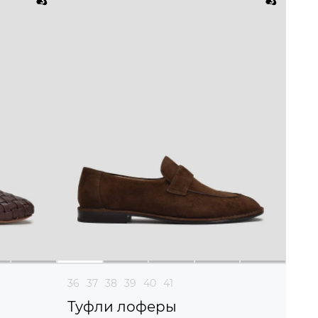
36
37
38
39
40
41
Туфли лоферы