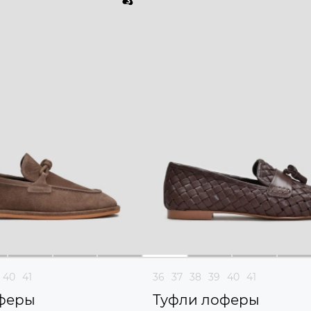
40
41
36
37
38
39
40
41
феры
Туфли лоферы