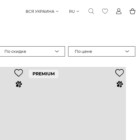
ВСЯ УКРАИНА
RU
По скидке
По цене
PREMIUM