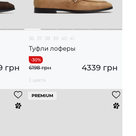
36
37
38
39
40
41
Туфли лоферы
9 грн
4339 грн
6198 грн
2 цвета
PREMIUM