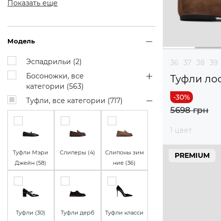
Показать еще
Модель
Эспадрильи (
2
)
36
37
38
39
Босоножки, все
Туфли ло
категории (
563
)
Туфли, все категории (
717
)
5698 грн
1 цвет
Туфли Мэри
Слиперы (
4
)
Слипоны зим
PREMIUM
Джейн (
58
)
ние (
36
)
Туфли (
30
)
Туфли дерб
Туфли класси