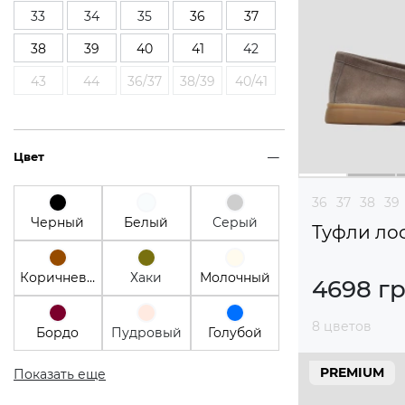
33
34
35
36
37
38
39
40
41
42
43
44
36/37
38/39
40/41
Цвет
36
37
38
39
Черный
Белый
Серый
Туфли ло
Коричневый
Хаки
Молочный
4698 г
8 цветов
Бордо
Пудровый
Голубой
PREMIUM
Показать еще