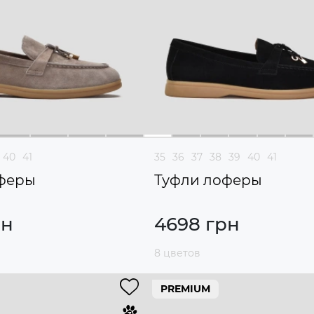
40
41
35
36
37
38
39
40
41
феры
Туфли лоферы
рн
4698 грн
8 цветов
PREMIUM