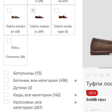
и (
28
)
ка (
221
)
Туфли комфо
Туфли лофер
Туфли оксфо
рт (
26
)
ы (
281
)
рды (
5
)
Слипоны (
28
)
Ботильоны (
113
)
36
37
38
39
Ботинки, все категории (
438
)
Туфли ло
Дутики (
3
)
Кеды, все категории (
142
)
5498 грн
Кроссовки, все
категории (
267
)
2 цвета