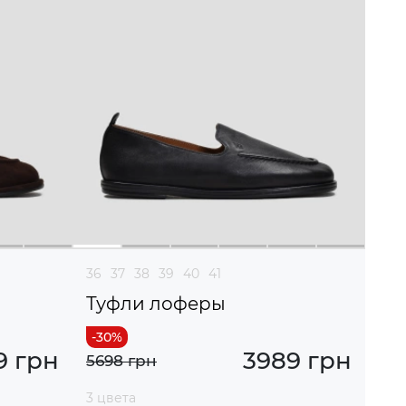
36
37
38
39
40
41
Туфли лоферы
9 грн
3989 грн
5698 грн
3 цвета