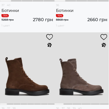
37
40
36
Ботинки
Ботинки
2780 грн
2660 грн
9268 грн
8868 грн
1 цвет
1 цвет
36
37
38
36
37
38
39
40