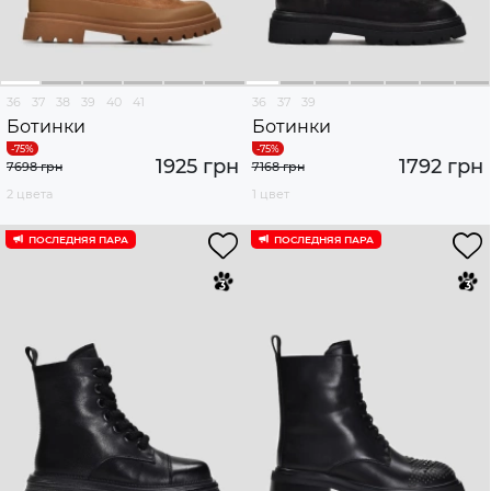
36
37
38
39
40
41
36
37
39
Ботинки
Ботинки
1925 грн
1792 грн
7698 грн
7168 грн
2 цвета
1 цвет
ПОСЛЕДНЯЯ ПАРА
ПОСЛЕДНЯЯ ПАРА