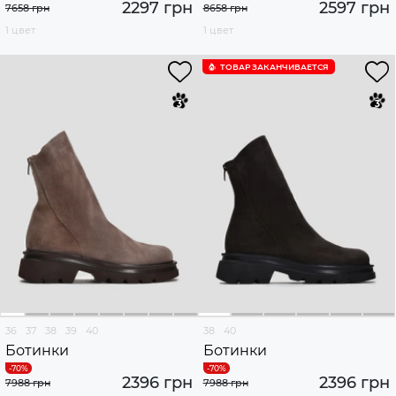
2297 грн
2597 грн
7658 грн
8658 грн
1 цвет
1 цвет
ТОВАР ЗАКАНЧИВАЕТСЯ
36
37
38
39
40
38
40
Ботинки
Ботинки
2396 грн
2396 грн
7988 грн
7988 грн