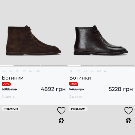
36
37
38
39
40
41
36
37
38
39
40
41
Ботинки
Ботинки
4892 грн
5228 грн
6988 грн
7468 грн
3 цвета
3 цвета
PREMIUM
PREMIUM