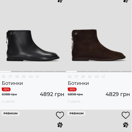
36
37
38
39
40
41
36
37
38
39
40
41
Ботинки
Ботинки
4892 грн
4829 грн
6988 грн
6898 грн
2 цвета
2 цвета
PREMIUM
PREMIUM