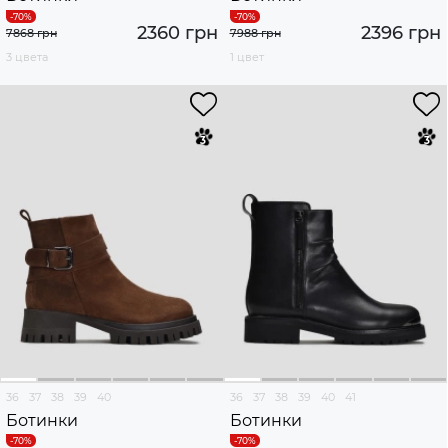
2360 грн
2396 грн
7868 грн
7988 грн
3 цвета
1 цвет
36
37
38
39
40
36
37
38
39
40
41
Ботинки
Ботинки