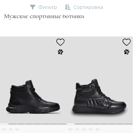
Фильтр
Сортировка
Мужские спортивные ботинки
40
41
42
40
41
42
43
45