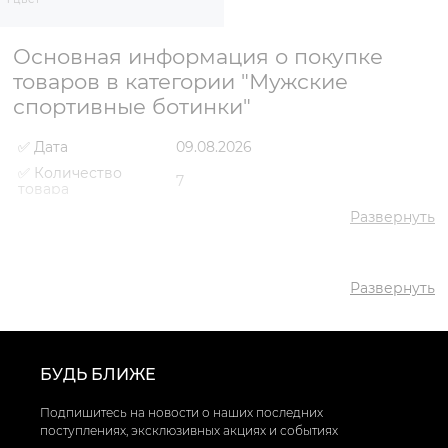
Основная информация о покупке
товаров в категории "Мужские
спортивные ботинки"
✅ Дата
09.08.2026
✅ Количество
7
товара
✅ Средняя цена
3930 грн
Развернуть
✅ Самый дешевый
2921 грн
товар
✅ Самый дорогой
Развернуть
4301 грн
товар
✅ Самый
Ботинки спорт VS000086592
популярный товар
Черный
- 4284 грн
БУДЬ БЛИЖЕ
Подпишитесь на новости о наших последних
поступлениях, эксклюзивных акциях и событиях