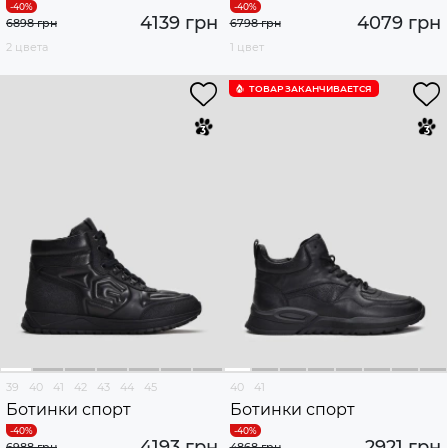
4139 грн
4079 грн
6898 грн
6798 грн
2 цвета
1 цвет
ТОВАР ЗАКАНЧИВАЕТСЯ
39
40
41
42
43
44
45
40
41
Ботинки спорт
Ботинки спорт
4193 грн
2921 грн
6988 грн
4868 грн