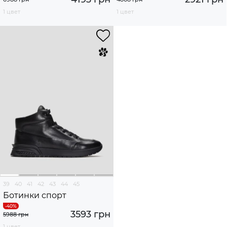
1 цвет
1 цвет
39
40
41
42
43
44
45
Ботинки спорт
3593 грн
5988 грн
1 цвет