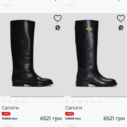
1 цвет
1 цвет
37
38
39
40
36
37
38
39
40
41
Сапоги
Сапоги
6521 грн
6521 грн
10868 грн
10868 грн
1 цвет
1 цвет