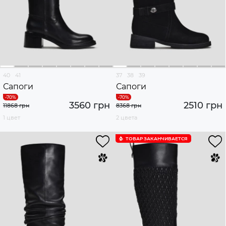
40
41
37
38
39
Сапоги
Сапоги
3560 грн
2510 грн
11868 грн
8368 грн
1 цвет
2 цвета
ТОВАР ЗАКАНЧИВАЕТСЯ