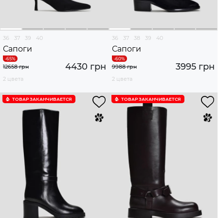
36
37
39
40
36
37
38
39
40
Сапоги
Сапоги
4430 грн
3995 грн
12658 грн
9988 грн
2 цвета
2 цвета
ТОВАР ЗАКАНЧИВАЕТСЯ
ТОВАР ЗАКАНЧИВАЕТСЯ