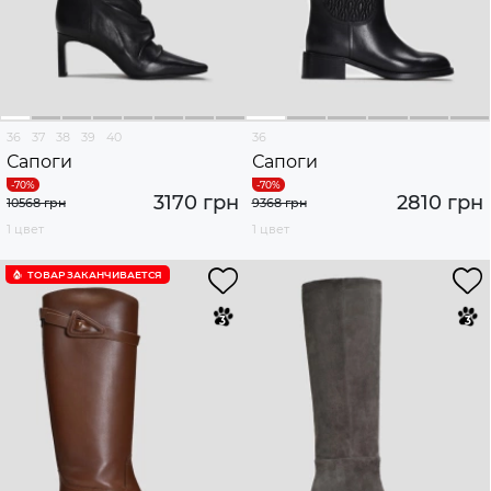
36
37
38
39
40
36
Сапоги
Сапоги
3170 грн
2810 грн
10568 грн
9368 грн
1 цвет
1 цвет
ТОВАР ЗАКАНЧИВАЕТСЯ