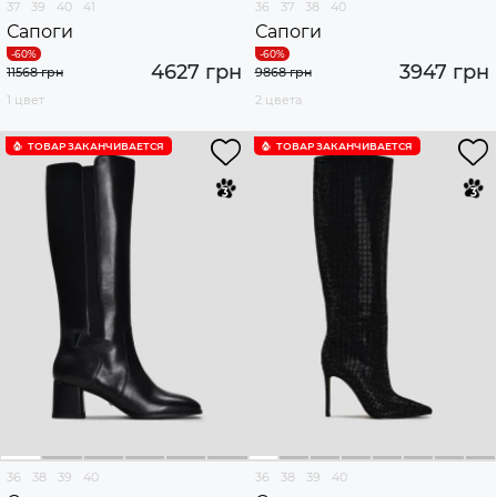
37
39
40
41
36
37
38
40
Сапоги
Сапоги
4627 грн
3947 грн
11568 грн
9868 грн
1 цвет
2 цвета
ТОВАР ЗАКАНЧИВАЕТСЯ
ТОВАР ЗАКАНЧИВАЕТСЯ
36
38
39
40
36
38
39
40