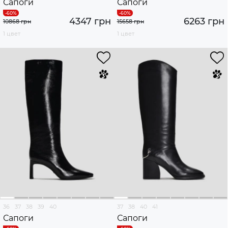
Сапоги
Сапоги
4347 грн
6263 грн
10868 грн
15658 грн
1 цвет
1 цвет
36
37
38
39
40
37
38
40
41
Сапоги
Сапоги