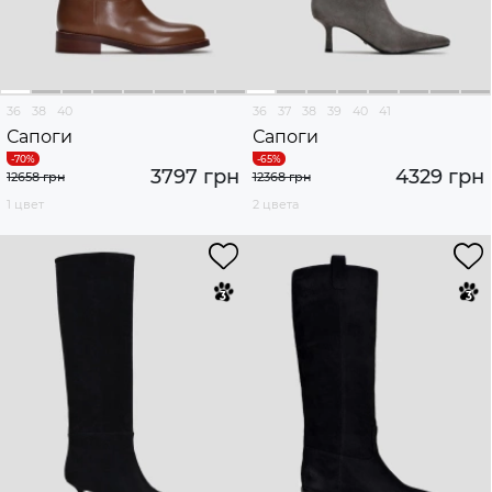
36
38
40
36
37
38
39
40
41
Сапоги
Сапоги
3797 грн
4329 грн
12658 грн
12368 грн
1 цвет
2 цвета