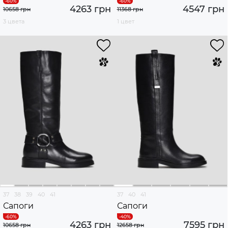
4263 грн
4547 грн
10658 грн
11368 грн
3 цвета
1 цвет
37
38
39
40
41
37
40
41
Сапоги
Сапоги
4263 грн
7595 грн
10658 грн
12658 грн