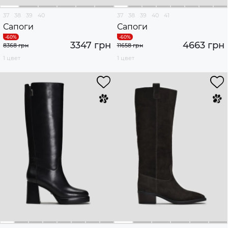
37
38
39
40
37
38
39
40
41
Сапоги
Сапоги
3347 грн
4663 грн
8368 грн
11658 грн
1 цвет
1 цвет