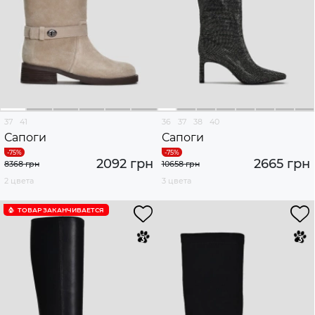
37
41
36
37
38
40
Сапоги
Сапоги
2092 грн
2665 грн
8368 грн
10658 грн
2 цвета
3 цвета
ТОВАР ЗАКАНЧИВАЕТСЯ