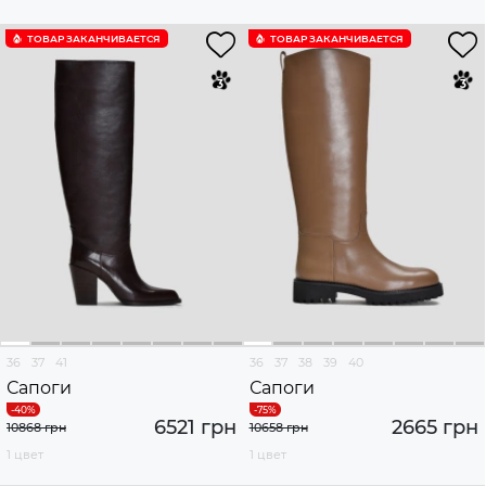
ТОВАР ЗАКАНЧИВАЕТСЯ
ТОВАР ЗАКАНЧИВАЕТСЯ
36
37
41
36
37
38
39
40
Сапоги
Сапоги
6521 грн
2665 грн
10868 грн
10658 грн
1 цвет
1 цвет