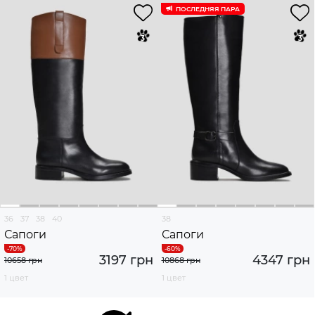
ПОСЛЕДНЯЯ ПАРА
36
37
38
40
38
Сапоги
Сапоги
3197 грн
4347 грн
10658 грн
10868 грн
1 цвет
1 цвет