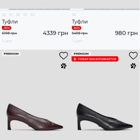
36
37
38
39
40
36
Туфли
Туфли
4339 грн
980 грн
6198 грн
5498 грн
1 цвет
1 цвет
PREMIUM
PREMIUM
ТОВАР ЗАКАНЧИВАЕТСЯ