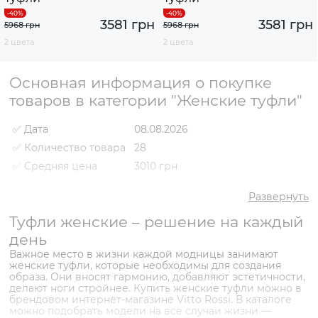
3581 грн
3581 грн
5968 грн
5968 грн
2 цвета
2 цвета
Основная информация о покупке
товаров в категории "Женские туфли"
✅ Дата
08.08.2026
✅ Количество товара
28
✅ Средняя цена
3010 грн
✅ Самый дешевый
980 грн
товар
Развернуть
✅ Самый дорогой
Туфли женские – решение на каждый
4409 грн
товар
день
✅ Самый
Туфли VS000087846 Молочный
Важное место в жизни каждой модницы занимают
популярный товар
- 4409 грн
женские туфли, которые необходимы для создания
образа. Они вносят гармонию, добавляют эстетичности,
делают ноги стройнее. Купить женские туфли можно в
брендовом интернет-магазине Vitto Rossi. В каталоге
можно подобрать модели на все случаи жизни —