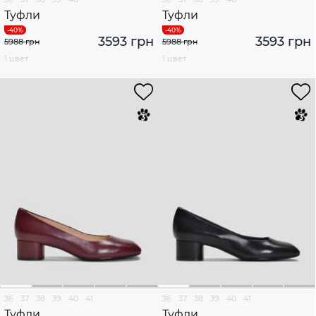
Туфли
Туфли
3593 грн
3593 грн
5988 грн
5988 грн
1 цвет
1 цвет
36
37
38
39
40
41
36
37
38
39
40
41
Туфли
Туфли