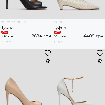
36
37
38
39
40
38
39
Туфли
Туфли
2684 грн
4409 грн
5368 грн
6298 грн
2 цвета
1 цвет