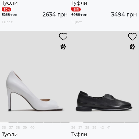
Туфли
Туфли
2634 грн
3494 грн
5268 грн
6988 грн
1 цвет
1 цвет
36
37
38
39
40
36
37
38
39
40
41
Туфли
Туфли