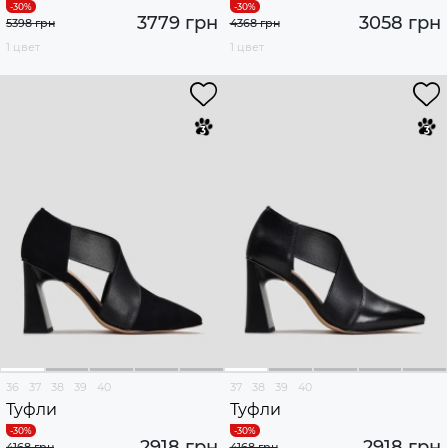
3779 грн
3058 грн
5398 грн
4368 грн
1 цвет
1 цвет
36
37
38
39
40
37
38
39
40
Туфли
Туфли
2918 грн
2918 грн
4168 грн
4168 грн