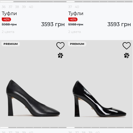
36
37
38
39
40
37
40
Туфли
Туфли
3593 грн
3593 грн
5988 грн
5988 грн
2 цвета
2 цвета
PREMIUM
PREMIUM
36
37
38
39
40
36
37
38
39
40