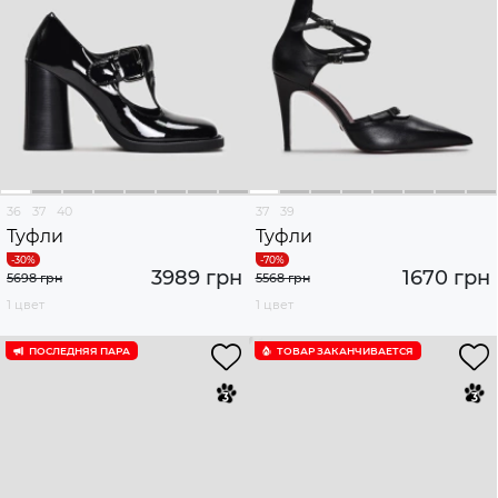
36
37
40
37
39
Туфли
Туфли
3989 грн
1670 грн
5698 грн
5568 грн
1 цвет
1 цвет
ПОСЛЕДНЯЯ ПАРА
ТОВАР ЗАКАНЧИВАЕТСЯ