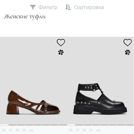
Фильтр
Сортировка
Женские туфли
36
37
38
39
40
36
37
38
39
40