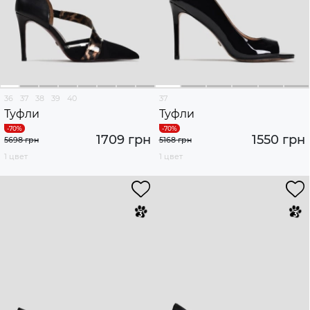
36
37
38
39
40
37
Туфли
Туфли
1709 грн
1550 грн
5698 грн
5168 грн
1 цвет
1 цвет