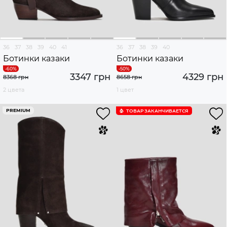
36
37
38
39
40
41
36
37
38
39
40
Ботинки казаки
Ботинки казаки
3347 грн
4329 грн
8368 грн
8658 грн
2 цвета
1 цвет
PREMIUM
ТОВАР ЗАКАНЧИВАЕТСЯ