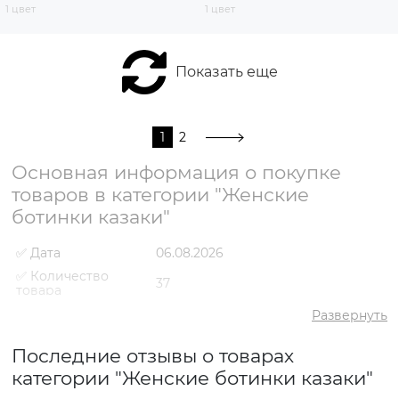
1 цвет
1 цвет
Показать еще
1
2
Основная информация о покупке
товаров в категории "Женские
ботинки казаки"
✅ Дата
06.08.2026
✅ Количество
37
товара
✅ Средний
Развернуть
5
рейтинг
✅ Средняя цена
3167 грн
Последние отзывы о товарах
✅ Самый дешевый
категории "Женские ботинки казаки"
1610 грн
товар