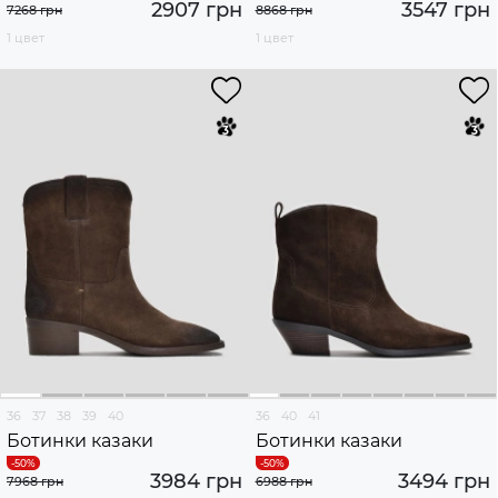
2907 грн
3547 грн
7268 грн
8868 грн
1 цвет
1 цвет
36
37
38
39
40
36
40
41
Ботинки казаки
Ботинки казаки
3984 грн
3494 грн
7968 грн
6988 грн