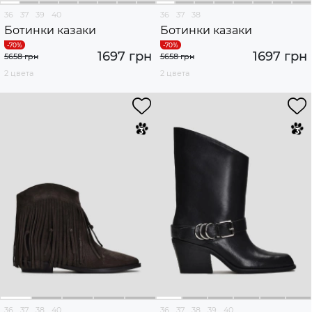
36
37
39
40
36
37
38
Ботинки казаки
Ботинки казаки
1697 грн
1697 грн
5658 грн
5658 грн
2 цвета
2 цвета
36
37
38
40
36
37
38
39
40