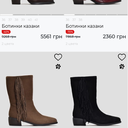
36
37
38
39
40
41
36
37
38
Ботинки казаки
Ботинки казаки
5561 грн
2360 грн
9268 грн
7868 грн
2 цвета
2 цвета