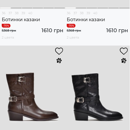
36
37
38
39
40
36
37
38
39
40
Ботинки казаки
Ботинки казаки
1610 грн
1610 грн
5368 грн
5368 грн
2 цвета
2 цвета