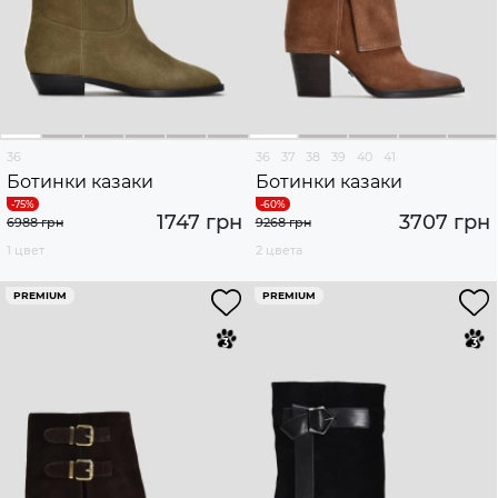
36
36
37
38
39
40
41
Ботинки казаки
Ботинки казаки
1747 грн
3707 грн
6988 грн
9268 грн
1 цвет
2 цвета
PREMIUM
PREMIUM