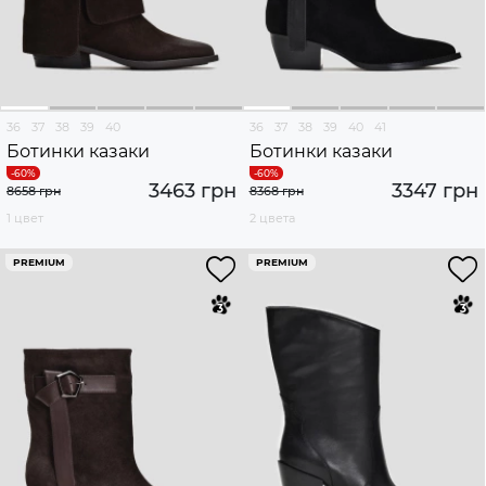
36
37
38
39
40
36
37
38
39
40
41
Ботинки казаки
Ботинки казаки
3463 грн
3347 грн
8658 грн
8368 грн
1 цвет
2 цвета
PREMIUM
PREMIUM