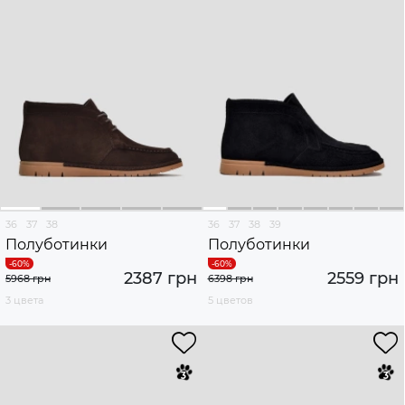
36
37
38
36
37
38
39
Полуботинки
Полуботинки
2387 грн
2559 грн
5968 грн
6398 грн
3 цвета
5 цветов