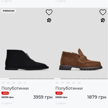
2 цвета
2 цвета
PREMIUM
37
38
39
40
41
36
37
38
39
40
Полуботинки
Полуботинки
3959 грн
1879 грн
6598 грн
5368 грн
4 цвета
2 цвета