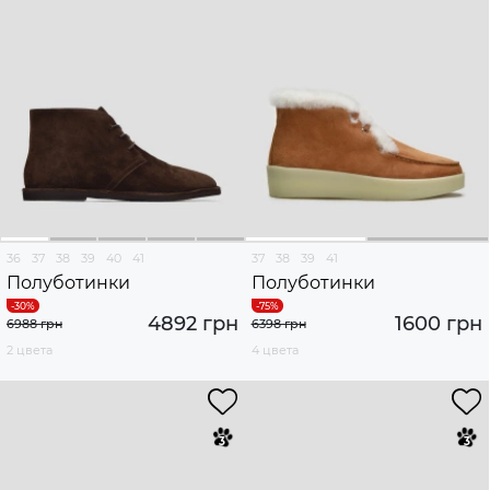
36
37
38
39
40
41
37
38
39
41
Полуботинки
Полуботинки
4892 грн
1600 грн
6988 грн
6398 грн
2 цвета
4 цвета