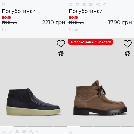
37
36
37
38
39
40
41
Полуботинки
Полуботинки
2210 грн
1790 грн
7368 грн
5968 грн
1 цвет
3 цвета
ТОВАР ЗАКАНЧИВАЕТСЯ
36
37
38
39
40
41
36