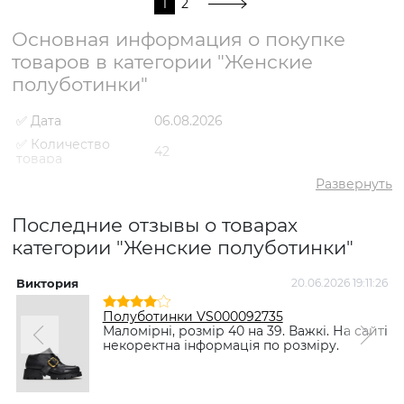
1
2
Основная информация о покупке
товаров в категории "Женские
полуботинки"
✅ Дата
06.08.2026
✅ Количество
42
товара
✅ Средний
Развернуть
4.3
рейтинг
✅ Средняя цена
2821 грн
Последние отзывы о товарах
✅ Самый дешевый
категории "Женские полуботинки"
1600 грн
товар
✅ Самый дорогой
Виктория
20.06.2026 19:11:26
5398 грн
товар
Полуботинки VS000092735
✅ Самый
Полуботинки VS000085603
Маломірні, розмір 40 на 39. Важкі. На сайті
популярный товар
Коричневый
- 2190 грн
некоректна інформація по розміру.