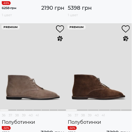
2190 грн
5398 грн
6258 грн
1 цвет
1 цвет
PREMIUM
PREMIUM
36
37
38
39
40
41
36
37
38
39
40
41
Полуботинки
Полуботинки