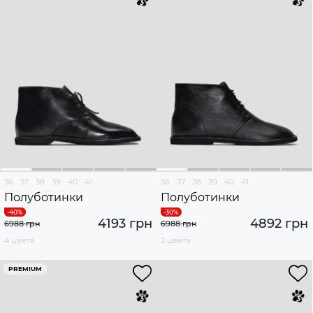
36
37
38
39
40
41
36
37
38
39
40
41
Полуботинки
Полуботинки
4193 грн
4892 грн
6988 грн
6988 грн
4 цвета
2 цвета
PREMIUM