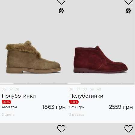
36
37
38
36
37
38
39
40
Полуботинки
Полуботинки
1863 грн
2559 грн
4658 грн
6398 грн
2 цвета
5 цветов