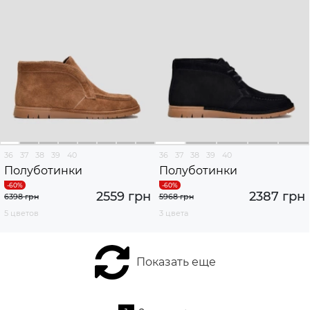
36
37
38
39
40
36
37
38
39
40
Полуботинки
Полуботинки
2559 грн
2387 грн
6398 грн
5968 грн
5 цветов
3 цвета
Показать еще