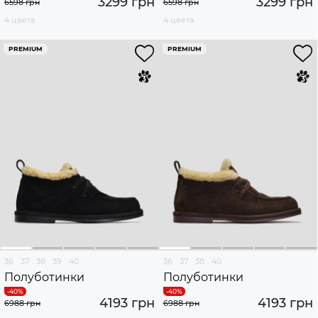
3299 грн
3299 грн
6598 грн
6598 грн
4 цвета
4 цвета
PREMIUM
PREMIUM
36
37
38
39
40
36
37
38
40
Полуботинки
Полуботинки
4193 грн
4193 грн
6988 грн
6988 грн