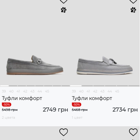
39
40
41
42
43
44
45
39
40
41
42
43
44
45
Туфли комфорт
Туфли комфорт
2749 грн
2734 грн
5498 грн
5468 грн
2 цвета
1 цвет