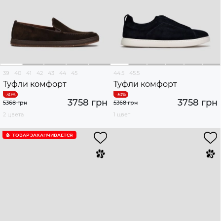
39
40
41
42
43
44
45
44.5
45.5
Туфли комфорт
Туфли комфорт
3758 грн
3758 грн
5368 грн
5368 грн
2 цвета
1 цвет
ТОВАР ЗАКАНЧИВАЕТСЯ