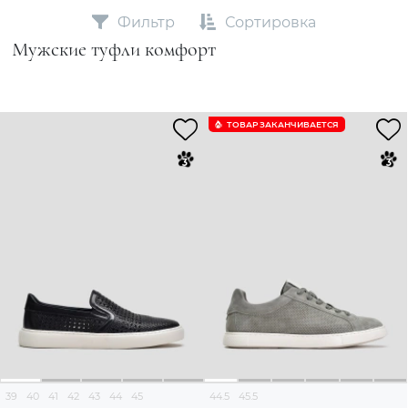
Фильтр
Сортировка
Мужские туфли комфорт
ТОВАР ЗАКАНЧИВАЕТСЯ
39
40
41
42
43
44
45
44.5
45.5