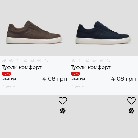
39
40
41
42
43
44
45
40
41
42
43
44
45
Туфли комфорт
Туфли комфорт
4108 грн
4108 грн
5868 грн
5868 грн
2 цвета
2 цвета