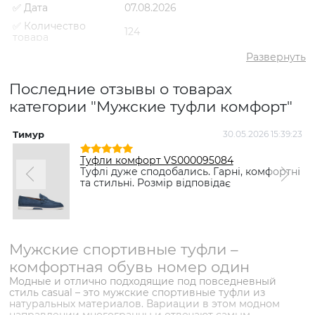
✅ Дата
07.08.2026
✅ Количество
124
товара
✅ Средний рейтинг
5
Развернуть
✅ Средняя цена
3316 грн
Последние отзывы о товарах
✅ Самый дешевый
2039 грн
товар
категории "Мужские туфли комфорт"
✅ Самый дорогой
6798 грн
товар
Тимур
30.05.2026 15:39:23
✅ Самый
Туфли комфорт VS000088658
Туфли комфорт VS000095084
популярный товар
Синий
- 2849 грн
Туфлі дуже сподобались. Гарні, комфортні
та стильні. Розмір відповідає
Мужские спортивные туфли –
комфортная обувь номер один
Модные и отлично подходящие под повседневный
стиль casual – это мужские спортивные туфли из
натуральных материалов. Вариации в этом модном
направлении многогранны и отвечают самым