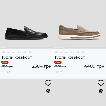
40
41
42
43
44
45
40
41
42
43
44
45
Туфли комфорт
Туфли комфорт
2584 грн
4409 грн
5168 грн
6298 грн
2 цвета
1 цвет