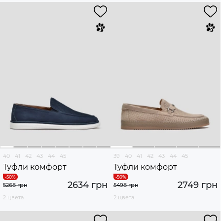
40
41
42
43
44
45
39
40
41
42
43
44
45
Туфли комфорт
Туфли комфорт
2634 грн
2749 грн
5268 грн
5498 грн
2 цвета
2 цвета