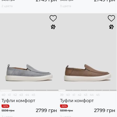
2 цвета
3 цвета
40
41
42
43
44
45
39
40
41
42
43
44
45
Туфли комфорт
Туфли комфорт
2799 грн
2799 грн
5598 грн
5598 грн
3 цвета
2 цвета