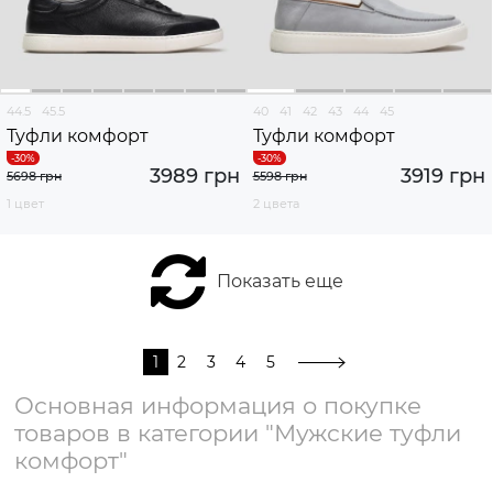
44.5
45.5
40
41
42
43
44
45
Туфли комфорт
Туфли комфорт
3989 грн
3919 грн
5698 грн
5598 грн
1 цвет
2 цвета
Показать еще
1
2
3
4
5
Основная информация о покупке
товаров в категории "Мужские туфли
комфорт"