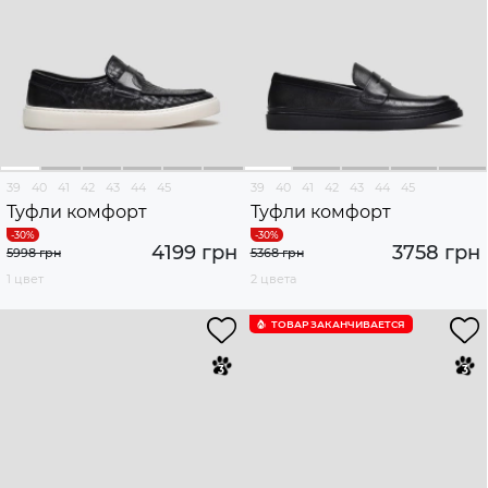
39
40
41
42
43
44
45
39
40
41
42
43
44
45
Туфли комфорт
Туфли комфорт
4199 грн
3758 грн
5998 грн
5368 грн
1 цвет
2 цвета
ТОВАР ЗАКАНЧИВАЕТСЯ