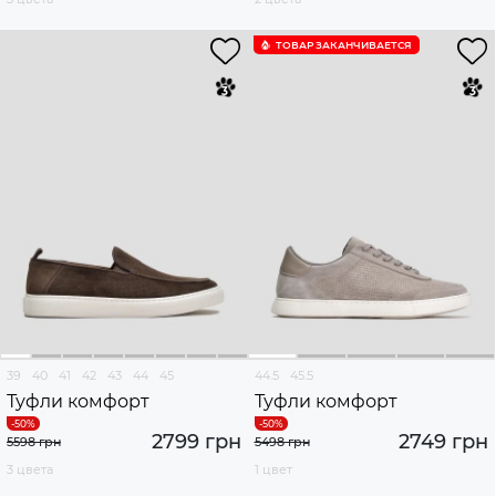
ТОВАР ЗАКАНЧИВАЕТСЯ
39
40
41
42
43
44
45
44.5
45.5
Туфли комфорт
Туфли комфорт
2799 грн
2749 грн
5598 грн
5498 грн
3 цвета
1 цвет