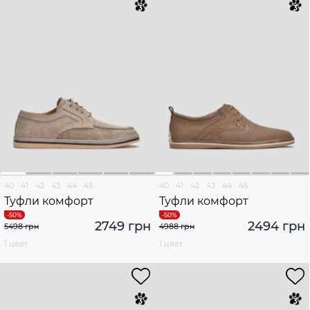
40
41
42
43
44
45
40
41
42
43
44
45
Туфли комфорт
Туфли комфорт
2749 грн
2494 грн
5498 грн
4988 грн
1 цвет
1 цвет