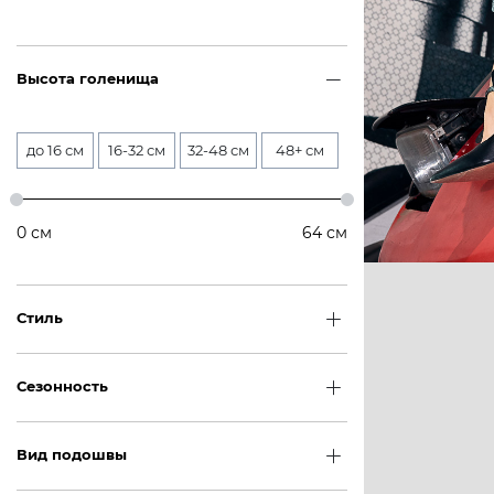
Высота голенища
до 16 см
16-32 см
32-48 см
48+ см
0
см
64
см
Стиль
Сезонность
Вид подошвы