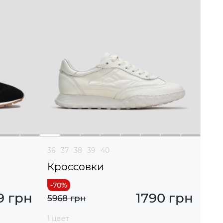
36
37
38
39
40
Кроссовки
9 грн
1790 грн
5968 грн
1 цвет