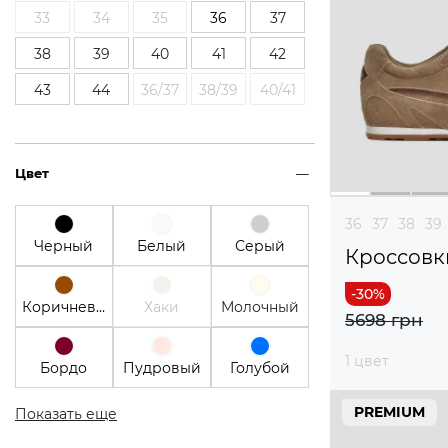
33
34
35
36
37
38
39
40
41
42
43
44
36/37
38/39
40/41
Цвет
36
37
38
39
Черный
Белый
Серый
Кроссовк
Коричневый
Хаки
Молочный
5698 грн
1 цвет
Бордо
Пудровый
Голубой
PREMIUM
Показать еще