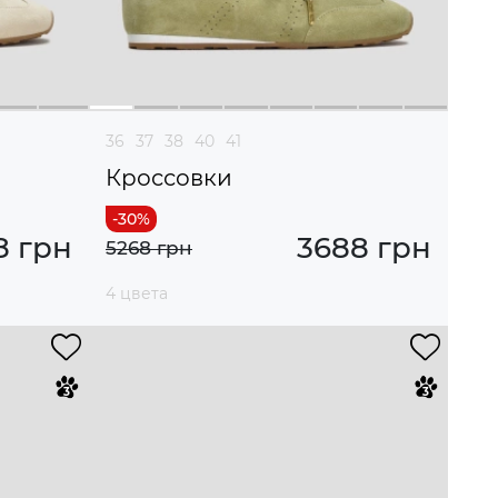
36
37
38
40
41
Кроссовки
8 грн
3688 грн
5268 грн
4 цвета