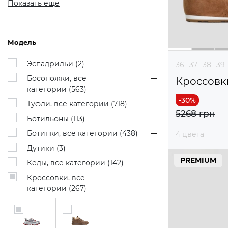
Показать еще
Модель
Эспадрильи (
2
)
36
37
38
39
Босоножки, все
Кроссовк
категории (
563
)
Туфли, все категории (
718
)
5268 грн
Ботильоны (
113
)
Ботинки, все категории (
438
)
4 цвета
Дутики (
3
)
PREMIUM
Кеды, все категории (
142
)
Кроссовки, все
категории (
267
)