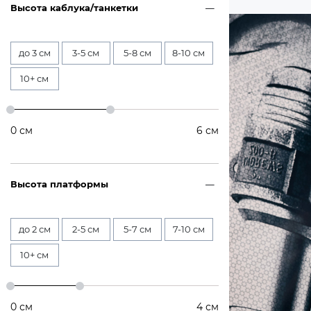
Высота каблука/танкетки
до 3 см
3-5 см
5-8 см
8-10 см
10+ см
0
см
6
см
Высота платформы
до 2 см
2-5 см
5-7 см
7-10 см
10+ см
0
см
4
см