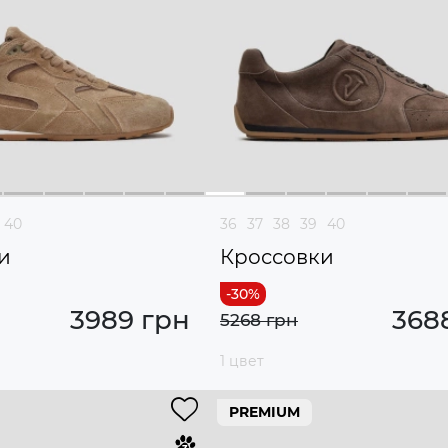
40
36
37
38
39
40
и
Кроссовки
3989 грн
368
5268 грн
1 цвет
PREMIUM