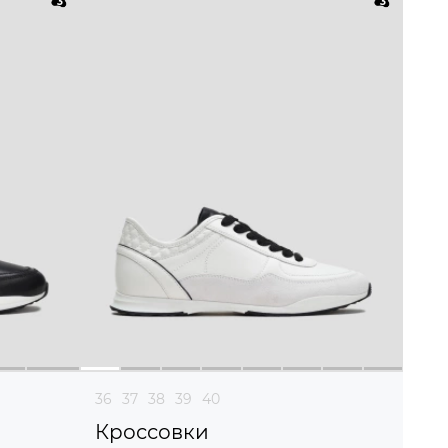
36
37
38
39
40
Кроссовки