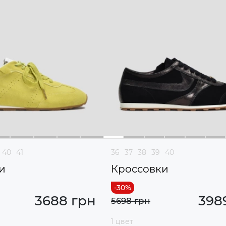
40
41
36
37
38
39
40
и
Кроссовки
3688 грн
398
5698 грн
1 цвет