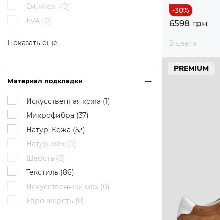
Силикон (
0
)
EVA (
0
)
6598 грн
Показать еще
2 цвета
PREMIUM
Материал подкладки
Искусственная кожа (
1
)
Микрофибра (
37
)
Натур. Кожа (
53
)
Натур. мех (
0
)
Шерсть (
0
)
Текстиль (
86
)
Искусственный мех (
0
)
Евро шерсть (
0
)