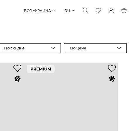
ВСЯ УКРАИНА
RU
По скидке
По цене
PREMIUM