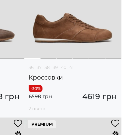
36
37
38
39
40
41
Кроссовки
8 грн
4619 грн
6598 грн
2 цвета
PREMIUM