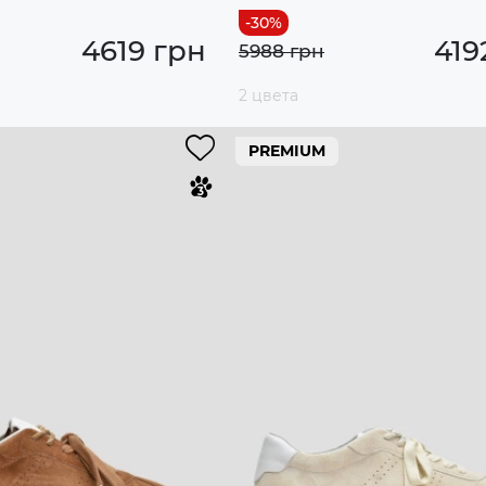
4619 грн
419
5988 грн
2 цвета
PREMIUM