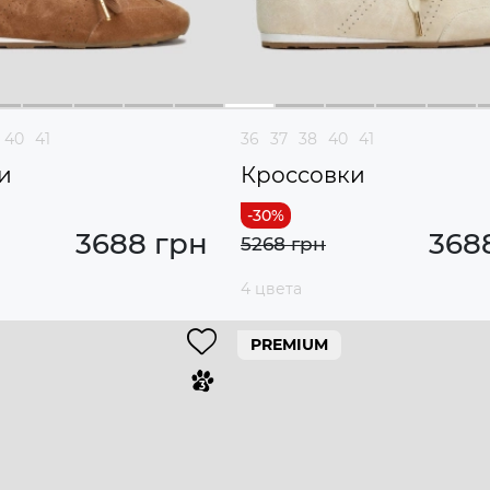
40
41
36
37
38
40
41
и
Кроссовки
3688 грн
368
5268 грн
4 цвета
PREMIUM