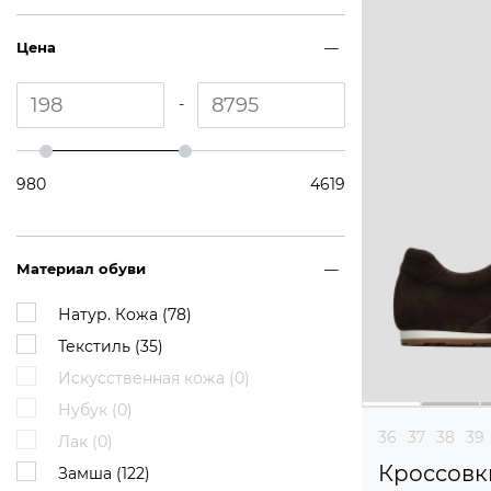
Цена
-
980
4619
Материал обуви
Натур. Кожа (
78
)
Текстиль (
35
)
Искусственная кожа (
0
)
Нубук (
0
)
36
37
38
39
Лак (
0
)
Кроссовк
Замша (
122
)