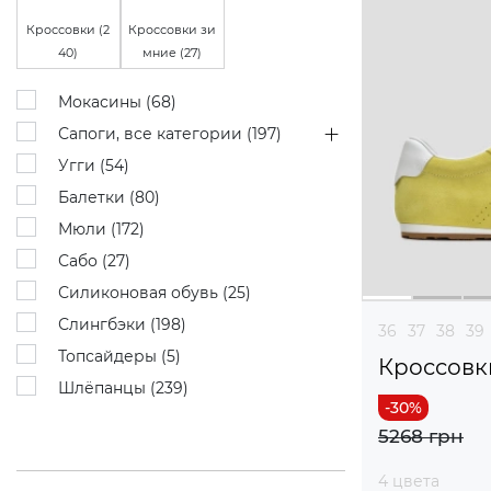
Кроссовки (
2
Кроссовки зи
40
)
мние (
27
)
Мокасины (
68
)
Сапоги, все категории (
197
)
Угги (
54
)
Балетки (
80
)
Мюли (
172
)
Сабо (
27
)
Силиконовая обувь (
25
)
Слингбэки (
198
)
36
37
38
39
Топсайдеры (
5
)
Кроссовк
Шлёпанцы (
239
)
5268 грн
4 цвета