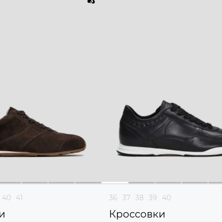
40
41
36
37
38
39
40
и
Кроссовки