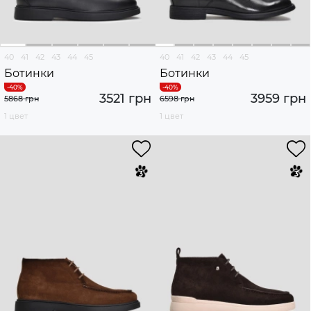
40
41
42
43
44
45
40
41
42
43
44
45
Ботинки
Ботинки
3521 грн
3959 грн
5868 грн
6598 грн
1 цвет
1 цвет