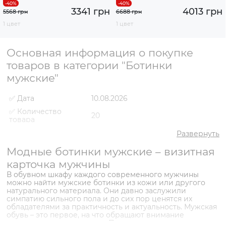
3341 грн
4013 грн
5568 грн
6688 грн
1 цвет
1 цвет
Основная информация о покупке
товаров в категории "Ботинки
мужские"
✅ Дата
10.08.2026
✅ Количество
20
товара
✅ Средняя цена
3738 грн
Развернуть
✅ Самый дешевый
Модные ботинки мужские – визитная
2759 грн
товар
карточка мужчины
✅ Самый дорогой
6658 грн
В обувном шкафу каждого современного мужчины
товар
можно найти мужские ботинки из кожи или другого
✅ Самый
Ботинки VS000091573
натурального материала. Они давно заслужили
популярный товар
Коричневый
- 2759 грн
симпатию сильного пола и до сих пор ценятся их
обладателями за практичность и актуальность. Мужская
обувь – это первое, на что обращают внимание
женщины при знакомстве. Поэтому настоящему