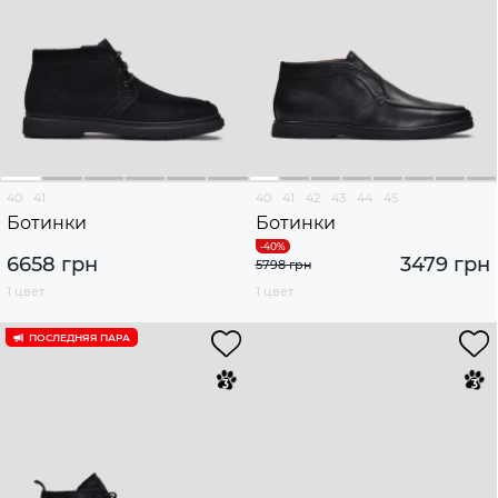
40
41
40
41
42
43
44
45
Ботинки
Ботинки
6658 грн
3479 грн
5798 грн
1 цвет
1 цвет
ПОСЛЕДНЯЯ ПАРА