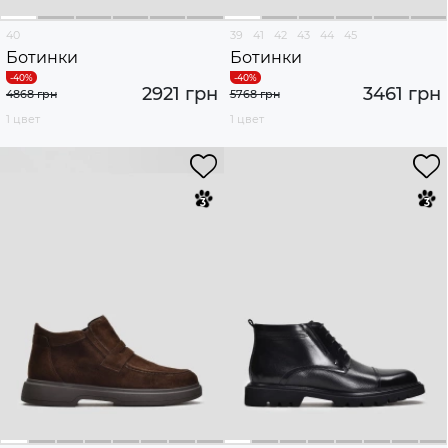
40
39
41
42
43
44
45
Ботинки
Ботинки
2921 грн
3461 грн
4868 грн
5768 грн
1 цвет
1 цвет