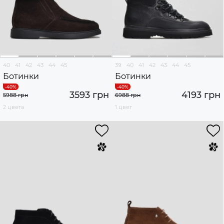
40
41
42
43
44
45
39
40
41
42
43
44
45
Ботинки
Ботинки
3593 грн
4193 грн
5988 грн
6988 грн
2 цвета
1 цвет