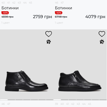
40
41
42
43
44
45
46
47
Ботинки
Ботинки
2759 грн
4079 грн
4598 грн
6798 грн
1 цвет
1 цвет
46
47
39
40
41
42
43
44
45