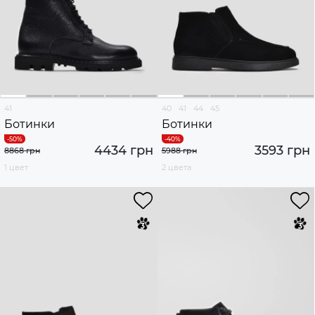
41
40
41
44
45
Ботинки
Ботинки
4434 грн
3593 грн
8868 грн
5988 грн
1 цвет
2 цвета