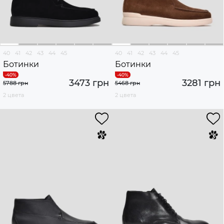
40
41
42
43
44
45
40
41
42
43
44
45
Ботинки
Ботинки
3473 грн
3281 грн
5788 грн
5468 грн
2 цвета
2 цвета