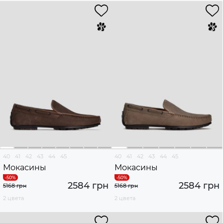
40
41
42
43
44
45
40
41
42
43
44
45
Мокасины
Мокасины
2584 грн
2584 грн
5168 грн
5168 грн
2 цвета
2 цвета