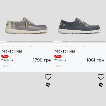
41
42
43
44
45
46
41
42
43
44
45
46
Мокасины
Мокасины
1798 грн
1861 грн
2568 грн
2658 грн
1 цвет
1 цвет