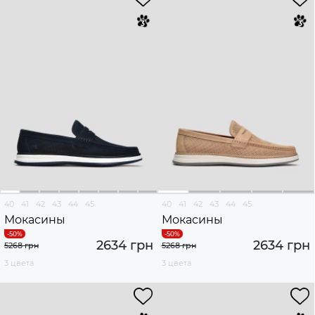
40
41
42
43
44
45
40
41
42
43
44
45
Мокасины
Мокасины
2634 грн
2634 грн
5268 грн
5268 грн
3 цвета
3 цвета