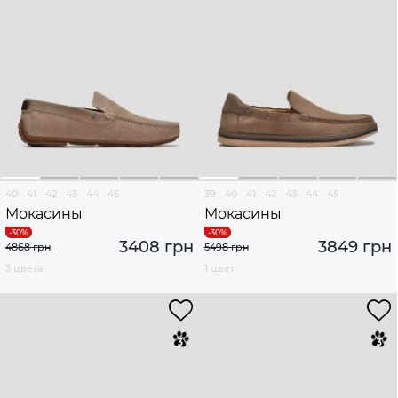
40
41
42
43
44
45
39
40
41
42
43
44
45
Мокасины
Мокасины
3408 грн
3849 грн
4868 грн
5498 грн
3 цвета
1 цвет