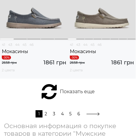
41
43
44
45
46
41
43
44
45
46
Мокасины
Мокасины
1861 грн
1861 грн
2658 грн
2658 грн
2 цвета
2 цвета
Показать еще
1
2
3
4
5
6
Основная информация о покупке
товаров в категории "Мужские