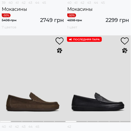
39
40
41
42
43
44
45
40
41
42
43
44
45
Мокасины
Мокасины
2749 грн
2299 грн
5498 грн
4598 грн
7 цветов
1 цвет
ПОСЛЕДНЯЯ ПАРА
40
41
42
43
44
45
42