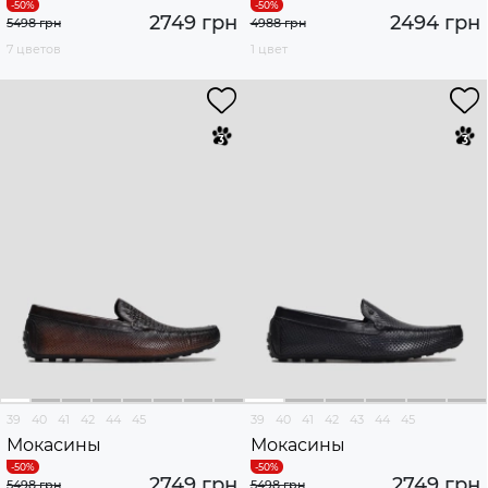
2749 грн
2494 грн
5498 грн
4988 грн
7 цветов
1 цвет
39
40
41
42
44
45
39
40
41
42
43
44
45
Мокасины
Мокасины
2749 грн
2749 грн
5498 грн
5498 грн