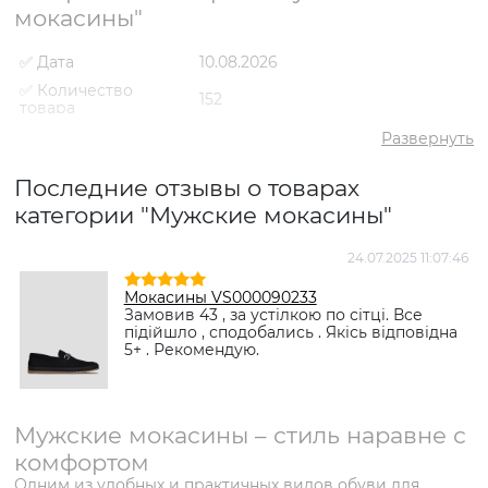
мокасины"
✅ Дата
10.08.2026
✅ Количество
152
товара
✅ Средний рейтинг
5
Развернуть
✅ Средняя цена
2891 грн
Последние отзывы о товарах
✅ Самый дешевый
1490 грн
товар
категории "Мужские мокасины"
✅ Самый дорогой
4038 грн
товар
24.07.2025 11:07:46
✅ Самый
Мокасины VS000082052
Мокасины VS000090233
популярный товар
Бежевый
- 2584 грн
Замовив 43 , за устілкою по сітці. Все
підійшло , сподобались . Якісь відповідна
5+ . Рекомендую.
Мужские мокасины – стиль наравне с
комфортом
Одним из удобных и практичных видов обуви для