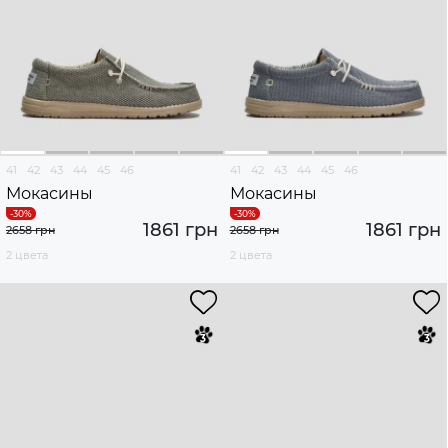
41
42
43
44
45
46
41
42
43
44
45
46
Мокасины
Мокасины
1861 грн
1861 грн
2658 грн
2658 грн
2 цвета
2 цвета