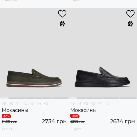
39
40
41
42
43
44
45
40
41
42
43
44
45
Мокасины
Мокасины
2734 грн
2634 грн
5468 грн
5268 грн
1 цвет
1 цвет