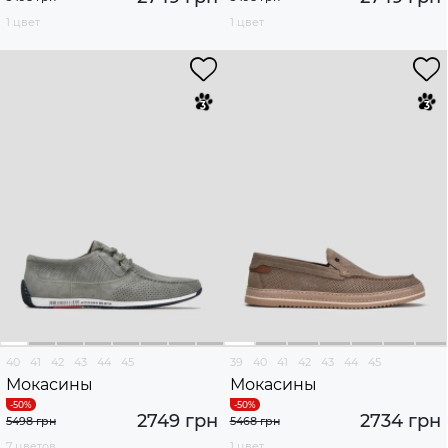
1 цвет
1 цвет
40
41
42
43
44
45
39
40
41
42
43
44
45
Мокасины
Мокасины
2749 грн
2734 грн
5498 грн
5468 грн
7 цветов
1 цвет