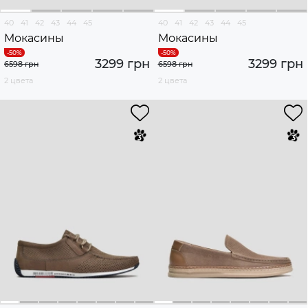
40
41
42
43
44
45
40
41
42
43
44
45
Мокасины
Мокасины
3299 грн
3299 грн
6598 грн
6598 грн
2 цвета
2 цвета