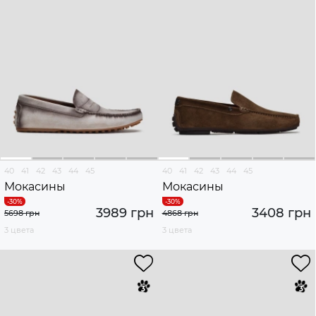
40
41
42
43
44
45
40
41
42
43
44
45
Мокасины
Мокасины
3989 грн
3408 грн
5698 грн
4868 грн
3 цвета
3 цвета