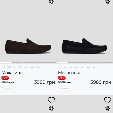
39
40
41
42
43
44
45
39
40
41
42
43
44
45
Мокасины
Мокасины
3989 грн
3989 грн
5698 грн
5698 грн
3 цвета
3 цвета