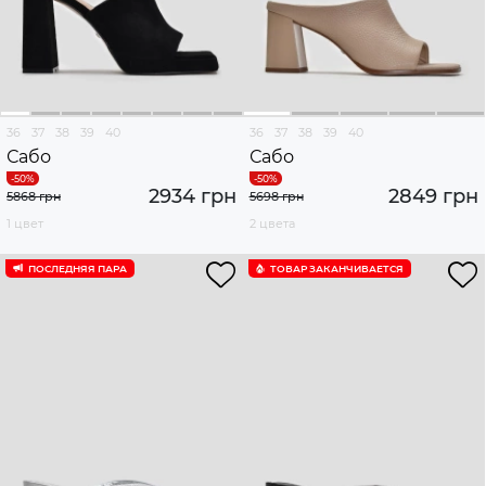
36
37
38
39
40
36
37
38
39
40
Сабо
Сабо
2934 грн
2849 грн
5868 грн
5698 грн
1 цвет
2 цвета
ПОСЛЕДНЯЯ ПАРА
ТОВАР ЗАКАНЧИВАЕТСЯ