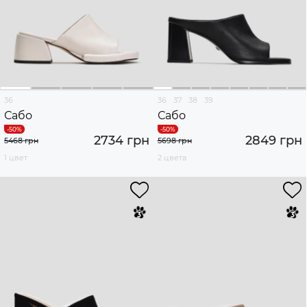
36
36
37
38
39
Сабо
Сабо
2734 грн
2849 грн
5468 грн
5698 грн
1 цвет
2 цвета