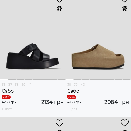
36
37
38
39
41
38
39
40
Сабо
Сабо
2134 грн
2084 грн
4268 грн
4168 грн
1 цвет
1 цвет