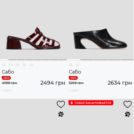
36
37
38
39
40
36
37
Сабо
Сабо
2494 грн
2634 грн
4988 грн
5268 грн
1 цвет
1 цвет
ТОВАР ЗАКАНЧИВАЕТСЯ