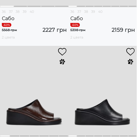
36
37
38
39
40
36
37
38
39
40
Сабо
Сабо
2227 грн
2159 грн
5568 грн
5398 грн
2 цвета
2 цвета