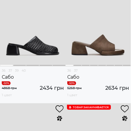
36
37
39
40
36
37
Сабо
Сабо
2434 грн
2634 грн
4868 грн
5268 грн
1 цвет
1 цвет
ТОВАР ЗАКАНЧИВАЕТСЯ