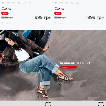
36
37
38
39
40
41
36
37
39
40
41
Сабо
Сабо
1999 грн
1999 грн
3998 грн
3998 грн
2 цвета
2 цвета