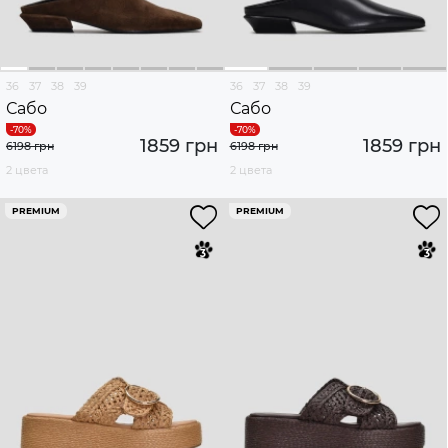
36
37
38
39
36
37
38
39
Сабо
Сабо
1859 грн
1859 грн
6198 грн
6198 грн
2 цвета
2 цвета
PREMIUM
PREMIUM