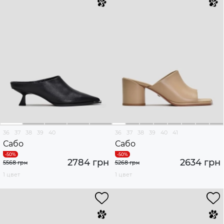
36
37
38
39
40
36
37
38
39
40
41
Сабо
Сабо
2784 грн
2634 грн
5568 грн
5268 грн
1 цвет
1 цвет