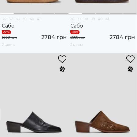
36
37
38
39
40
41
36
37
38
39
40
41
Сабо
Сабо
2784 грн
2784 грн
5568 грн
5568 грн
2 цвета
2 цвета