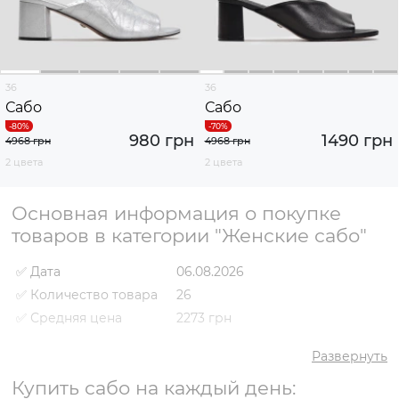
36
36
Сабо
Сабо
980 грн
1490 грн
4968 грн
4968 грн
2 цвета
2 цвета
Основная информация о покупке
товаров в категории "Женские сабо"
✅ Дата
06.08.2026
✅ Количество товара
26
✅ Средняя цена
2273 грн
✅ Самый дешевый
980 грн
товар
Развернуть
✅ Самый дорогой
Купить сабо на каждый день:
2934 грн
товар