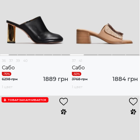
36
37
39
40
37
41
Сабо
Сабо
1889 грн
1884 грн
6298 грн
3768 грн
1 цвет
1 цвет
ТОВАР ЗАКАНЧИВАЕТСЯ