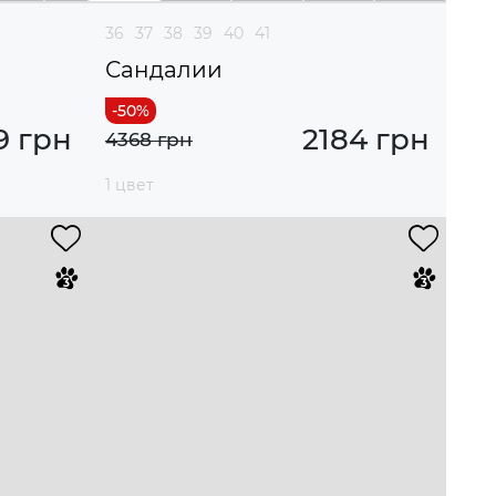
36
37
38
39
40
41
Сандалии
9 грн
2184 грн
4368 грн
1 цвет