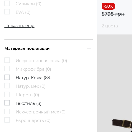
Силикон (
0
)
EVA (
0
)
5798 грн
Показать еще
2 цвета
Материал подкладки
Искусственная кожа (
0
)
Микрофибра (
0
)
Натур. Кожа (
84
)
Натур. мех (
0
)
Шерсть (
0
)
Текстиль (
3
)
Искусственный мех (
0
)
Евро шерсть (
0
)