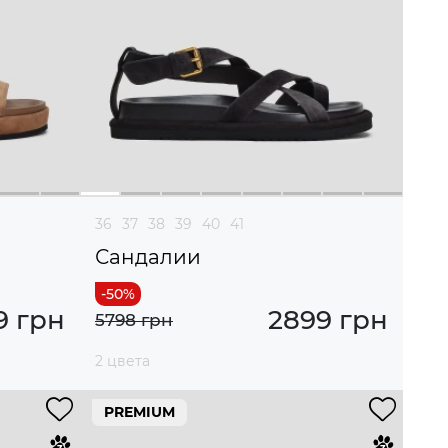
36
37
38
39
40
41
Сандалии
9 грн
2899 грн
5798 грн
2 цвета
PREMIUM