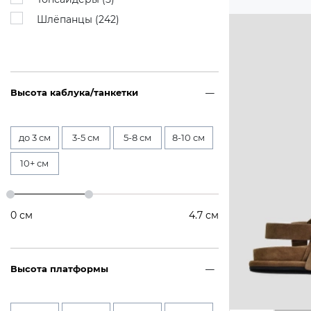
Шлёпанцы (
242
)
Высота каблука/танкетки
до 3 см
3-5 см
5-8 см
8-10 см
10+ см
0
см
4.7
см
Высота платформы