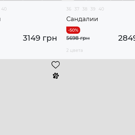
40
36
37
38
39
40
и
Сандалии
3149 грн
284
5698 грн
2 цвета