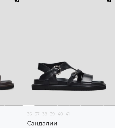
36
37
38
39
40
41
Сандалии