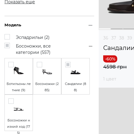
Показать еще
Модель
Эспадрильи (
2
)
36
37
38
39
Босоножки, все
Сандали
категории (
557
)
4598 грн
1 цвет
Ботильоны ле
Босоножки (
2
Сандалии (
8
тние (
9
)
85
)
8
)
Босоножки н
изкий ход (
17
5
)