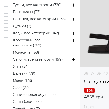
Туфли, все категории (
720
)
Ботильоны (
113
)
Ботинки, все категории (
438
)
Дутики (
3
)
Кеды, все категории (
142
)
Кроссовки, все
категории (
267
)
Мокасины (
68
)
Сапоги, все категории (
199
)
Угги (
54
)
Балетки (
79
)
36
37
39
40
Мюли (
173
)
Сандали
Сабо (
27
)
Силиконовая обувь (
24
)
4868 грн
Слингбэки (
202
)
1 цвет
Топсайдеры (
5
)