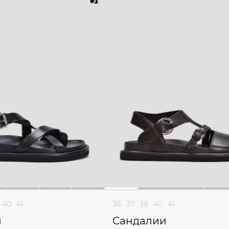
40
41
36
37
38
40
41
и
Сандалии