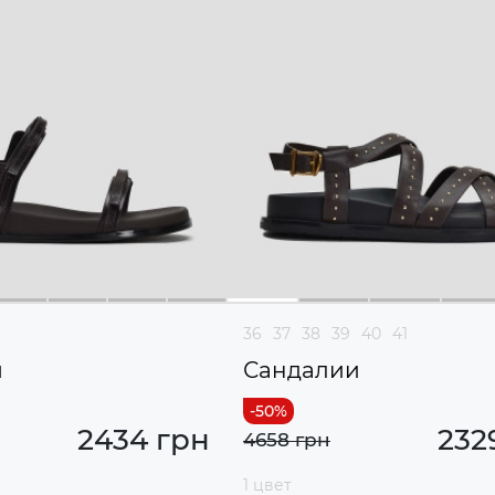
36
37
38
39
40
41
и
Сандалии
2434 грн
232
4658 грн
1 цвет