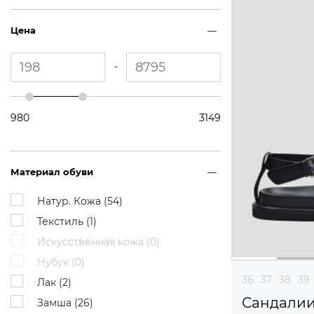
Цена
-
980
3149
Материал обуви
Натур. Кожа (
54
)
Текстиль (
1
)
Искусственная кожа (
0
)
Нубук (
0
)
36
37
38
39
Лак (
2
)
Сандали
Замша (
26
)