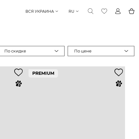
ВСЯ УКРАИНА
RU
По скидке
По цене
PREMIUM