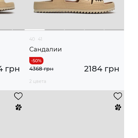
40
41
Сандалии
4 грн
2184 грн
4368 грн
2 цвета