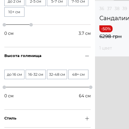
до 2 см
2-5 см
5-7 см
7-10 см
36
37
38
39
10+ см
Сандали
0
см
3.7
см
6298 грн
1 цвет
Высота голенища
до 16 см
16-32 см
32-48 см
48+ см
0
см
64
см
Стиль