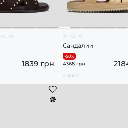
40
41
37
40
41
и
Сандалии
1839 грн
218
4368 грн
2 цвета