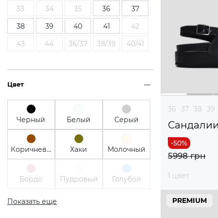
33
34
35
36
37
38
39
40
41
42
43
44
36/37
38/39
40/41
Цвет
36
37
38
39
Черный
Белый
Серый
Сандали
Коричневый
Хаки
Молочный
5998 грн
1 цвет
Бордо
Пудровый
Голубой
PREMIUM
Показать еще