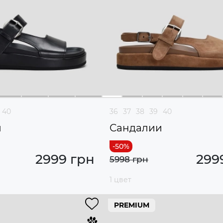
40
36
37
38
39
40
и
Сандалии
2999 грн
299
5998 грн
1 цвет
PREMIUM