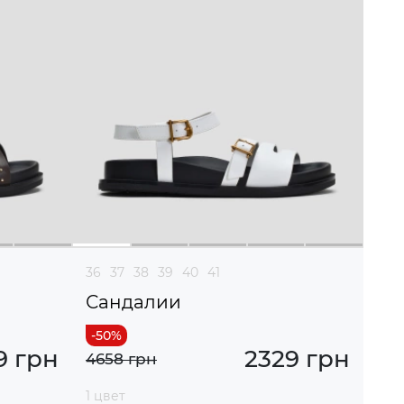
36
37
38
39
40
41
Сандалии
9 грн
2329 грн
4658 грн
1 цвет