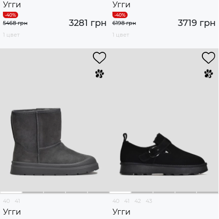
Угги
Угги
3281 грн
3719 грн
5468 грн
6198 грн
1 цвет
1 цвет
40
41
40
41
42
43
Угги
Угги