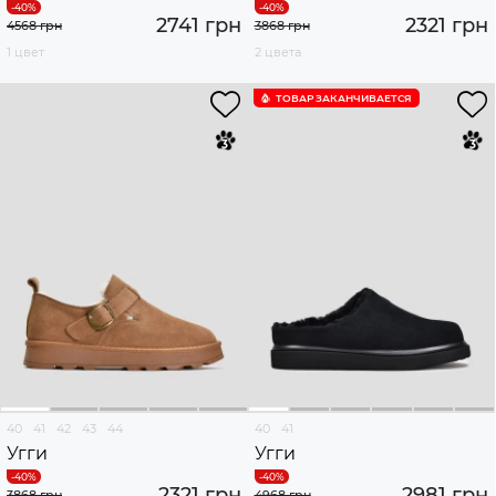
2741 грн
2321 грн
4568 грн
3868 грн
1 цвет
2 цвета
ТОВАР ЗАКАНЧИВАЕТСЯ
40
41
42
43
44
40
41
Угги
Угги
2321 грн
2981 грн
3868 грн
4968 грн