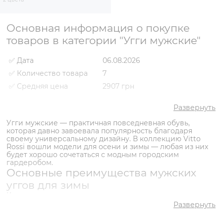
Основная информация о покупке
товаров в категории "Угги мужские"
✅ Дата
06.08.2026
✅ Количество товара
7
✅ Средняя цена
2907 грн
✅ Самый дешевый
2321 грн
товар
Развернуть
✅ Самый дорогой
Угги мужские — практичная повседневная обувь,
3719 грн
товар
которая давно завоевала популярность благодаря
своему универсальному дизайну. В коллекцию Vitto
✅ Самый популярный
Угги VS000091395 Серый
Rossi вошли модели для осени и зимы — любая из них
товар
- 2741 грн
будет хорошо сочетаться с модным городским
гардеробом.
Основные преимущества мужских
уггов для зимы
Купить мужские угги предпочитают те, кто ни при каких
условиях не готов жертвовать комфортом. Плотная
Развернуть
подкладка из меха сохраняет тепло даже при сильных
морозах. В отличие от осенних, которые чаще имеют