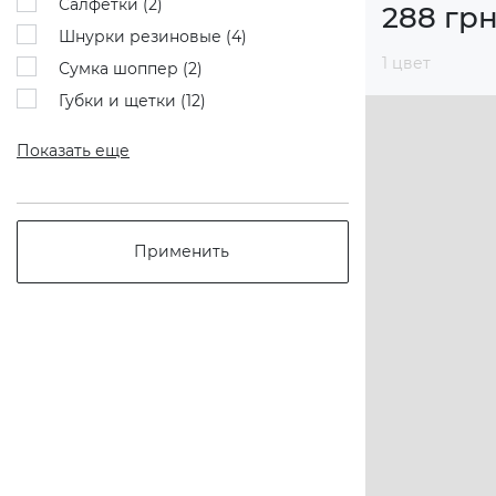
Салфетки (
2
)
288 гр
Шнурки резиновые (
4
)
1 цвет
Сумка шоппер (
2
)
Губки и щетки (
12
)
Показать еще
Применить