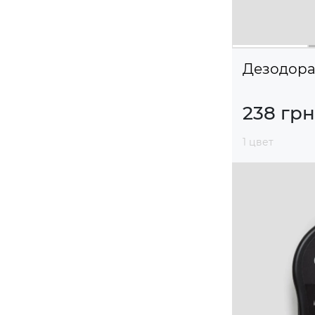
Дезодор
238 грн
1 цвет