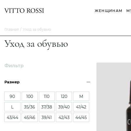
ЖЕНЩИНАМ
М
Главная
Уход за обувью
Уход за обувью
Фильтр
Размер
90
100
110
120
M
L
35/36
37/38
39/40
41/42
43/44
45/46
39/41
42/43
44/45