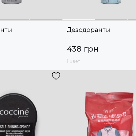
анты
Дезодоранты
438 грн
1 цвет