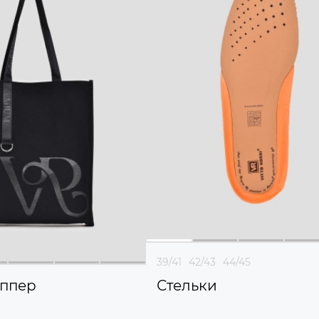
39/41
42/43
44/45
ппер
Стельки