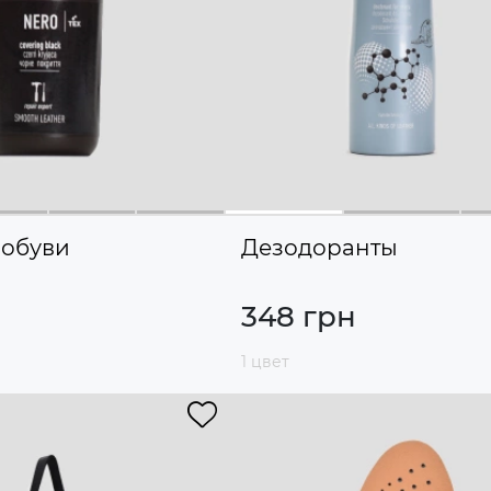
 обуви
Дезодоранты
348 грн
1 цвет