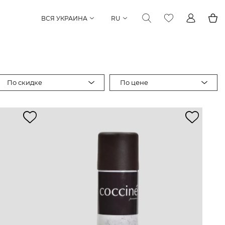
ВСЯ УКРАИНА
RU
По скидке
По цене