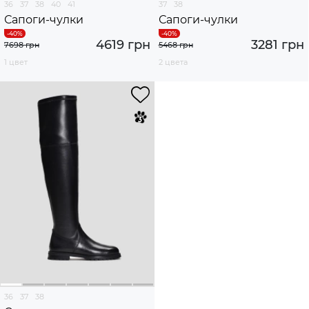
36
37
38
40
41
37
38
Сапоги-чулки
Сапоги-чулки
4619 грн
3281 грн
7698 грн
5468 грн
1 цвет
2 цвета
36
37
38