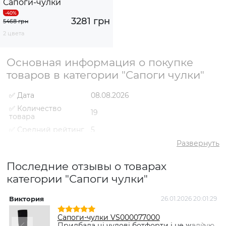
Сапоги-чулки
3281 грн
5468 грн
2 цвета
Основная информация о покупке
товаров в категории "Сапоги чулки"
✅ Дата
08.08.2026
✅ Количество
19
товара
✅ Средний рейтинг
5
✅ Средняя цена
4036 грн
Развернуть
✅ Самый дешевый
2719 грн
товар
Последние отзывы о товарах
категории "Сапоги чулки"
✅ Самый дорогой
8795 грн
товар
✅ Самый
Сапоги-чулки VS000079506
Виктория
26.01.2026 20:01:29
популярный товар
Черный
- 2981 грн
Сапоги-чулки VS000077000
Придбала ці чудові ботфорти і не жалкую.