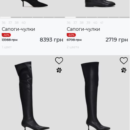
36
37
38
40
36
37
38
39
40
41
Сапоги-чулки
Сапоги-чулки
8393 грн
2719 грн
13988 грн
6798 грн
1 цвет
2 цвета