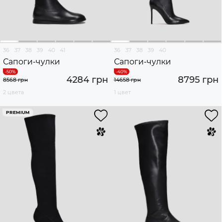
36
37
38
39
40
41
36
37
38
39
40
Сапоги-чулки
Сапоги-чулки
4284 грн
8795 грн
8568 грн
14658 грн
2 цвета
1 цвет
PREMIUM