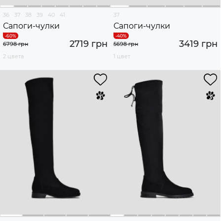
36
37
38
39
40
41
37
Сапоги-чулки
Сапоги-чулки
2719 грн
3419 грн
6798 грн
5698 грн
2 цвета
1 цвет