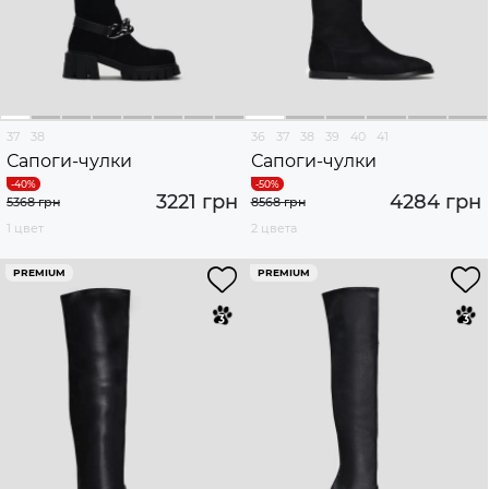
37
38
36
37
38
39
40
41
Сапоги-чулки
Сапоги-чулки
3221 грн
4284 грн
5368 грн
8568 грн
1 цвет
2 цвета
PREMIUM
PREMIUM