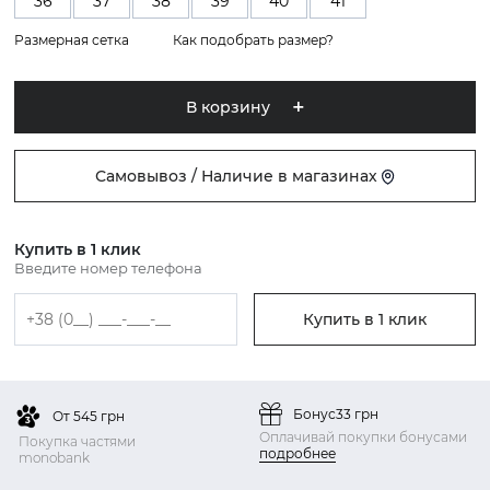
36
37
38
39
40
41
Размерная сетка
Как подобрать размер?
В корзину
Самовывоз / Наличие в магазинах
Купить в 1 клик
Введите номер телефона
Купить в 1 клик
Бонус
33 грн
От 545 грн
Оплачивай покупки бонусами
Покупка частями
подробнее
monobank