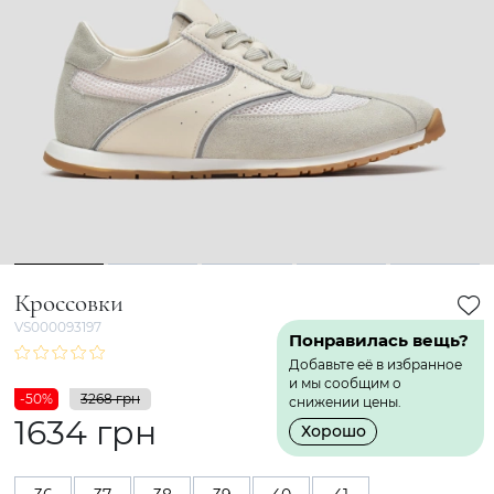
1
2
3
4
5
Кроссовки
VS000093197
Понравилась вещь?
Добавьте её в избранное
и мы сообщим о
-50%
3268 грн
снижении цены.
1634 грн
Хорошо