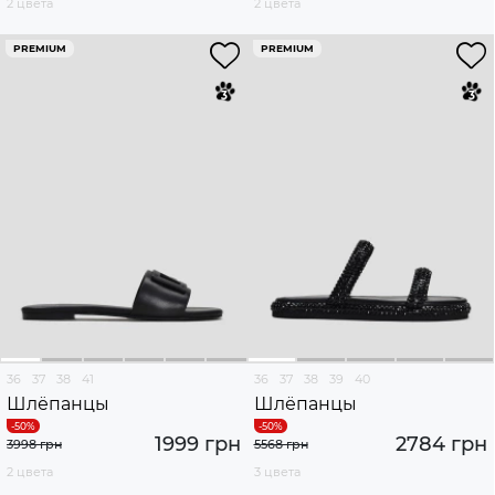
2 цвета
2 цвета
PREMIUM
PREMIUM
36
37
38
41
36
37
38
39
40
Шлёпанцы
Шлёпанцы
1999 грн
2784 грн
3998 грн
5568 грн
2 цвета
3 цвета