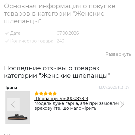
Основная информация о покупке
товаров в категории "Женские
шлёпанцы"
✅ Дата
07.08.2026
✅ Количество товара
243
✅ Средний рейтинг
5
Развернуть
✅ Средняя цена
1793 грн
✅ Самый дешевый
Последние отзывы о товарах
980 грн
товар
категории "Женские шлёпанцы"
✅ Самый дорогой
3329 грн
товар
Ірина
13.07.2026 11:31:37
Н
✅ Самый
Шлёпанцы VS000087385
популярный товар
Черный
- 980 грн
Шлёпанцы VS000087819
Модель дуже гарна, але при замовленні
враховуйте, що маломірить