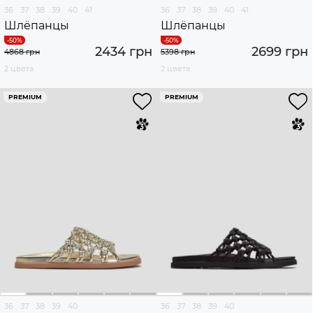
36
37
38
39
40
41
36
37
38
39
40
41
Шлёпанцы
Шлёпанцы
2434 грн
2699 грн
4868 грн
5398 грн
2 цвета
2 цвета
PREMIUM
PREMIUM
36
37
38
39
40
36
37
38
39
40