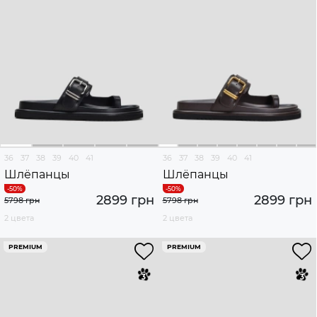
36
37
38
39
40
41
36
37
38
39
40
41
Шлёпанцы
Шлёпанцы
2899 грн
2899 грн
5798 грн
5798 грн
2 цвета
2 цвета
PREMIUM
PREMIUM