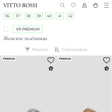
36
37
38
39
40
41
42
VR PREMIUM
Женские шлёпанцы
Фильтр
Сортировка
PREMIUM
PREMIUM