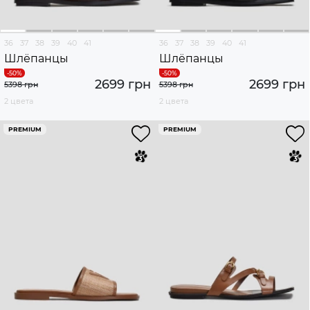
36
37
38
39
40
41
36
37
38
39
40
41
Шлёпанцы
Шлёпанцы
2699 грн
2699 грн
5398 грн
5398 грн
2 цвета
2 цвета
PREMIUM
PREMIUM