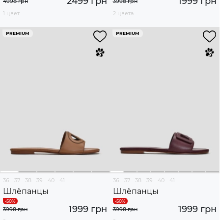
2499 грн
1999 грн
4998 грн
3998 грн
1 цвет
2 цвета
PREMIUM
PREMIUM
36
37
38
39
40
41
36
37
38
39
40
41
Шлёпанцы
Шлёпанцы
1999 грн
1999 грн
3998 грн
3998 грн