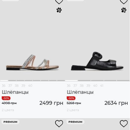
36
37
38
39
40
36
37
38
39
40
41
Шлёпанцы
Шлёпанцы
2499 грн
2634 грн
4998 грн
5268 грн
2 цвета
2 цвета
PREMIUM
PREMIUM