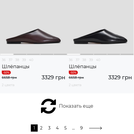
36
37
38
39
40
36
37
38
39
40
Шлёпанцы
Шлёпанцы
3329 грн
3329 грн
6658 грн
6658 грн
2 цвета
2 цвета
Показать еще
1
2
3
4
5
...
9