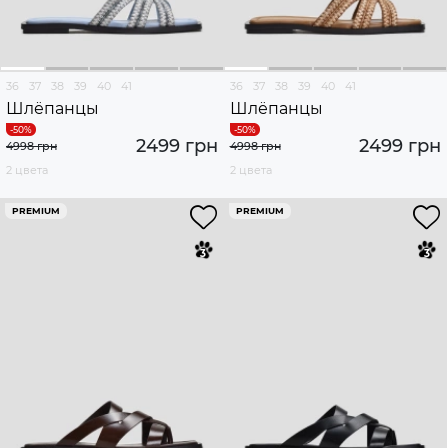
36
37
38
39
40
41
36
37
38
39
40
41
Шлёпанцы
Шлёпанцы
2499 грн
2499 грн
4998 грн
4998 грн
2 цвета
2 цвета
PREMIUM
PREMIUM