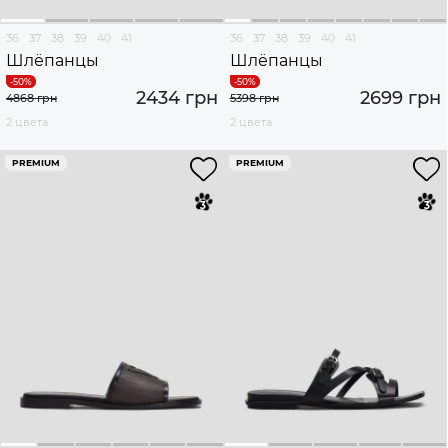
36
37
38
39
40
41
36
37
38
39
40
41
Шлёпанцы
Шлёпанцы
2434 грн
2699 грн
4868 грн
5398 грн
2 цвета
2 цвета
PREMIUM
PREMIUM