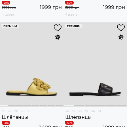
1999 грн
1999 грн
3998 грн
3998 грн
4 цвета
4 цвета
PREMIUM
PREMIUM
36
37
38
39
41
36
37
38
39
40
41
Шлёпанцы
Шлёпанцы