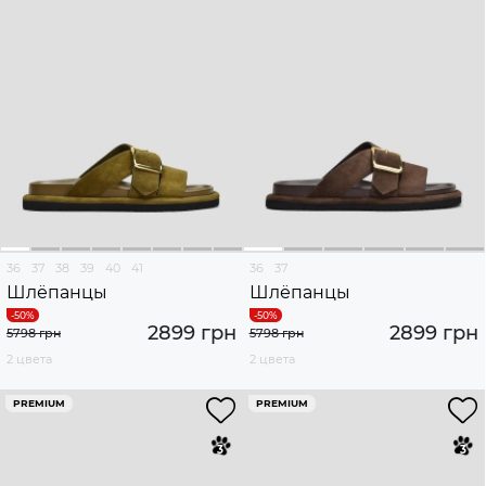
36
37
38
39
40
41
36
37
Шлёпанцы
Шлёпанцы
2899 грн
2899 грн
5798 грн
5798 грн
2 цвета
2 цвета
PREMIUM
PREMIUM