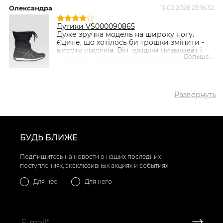
Олександра
13.02.2026 23:16:32
✅ Самый популярный
Дутики VS000086115 Черный
товар
- 1992 грн
Дутики VS000090865
Дуже зручна модель на широку ногу.
Єдине, що хотілось би трошки змінити -
висоту носочка. Він трошки низьковат і
Больше...
спочатку придавлював пальці, але після
декількох вдягнень устілка присіла і все
стало зручно. Тому заказала ще і в іншому
кольорі.
Развернуть
БУДЬ БЛИЖЕ
Подпишитесь на новости о наших последних
поступлениях, эксклюзивных акциях и событиях
Для нее
Для него