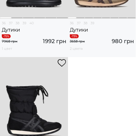
36
37
38
39
40
36
37
38
39
Дутики
Дутики
1992 грн
980 грн
7968 грн
3658 грн
1 цвет
2 цвета