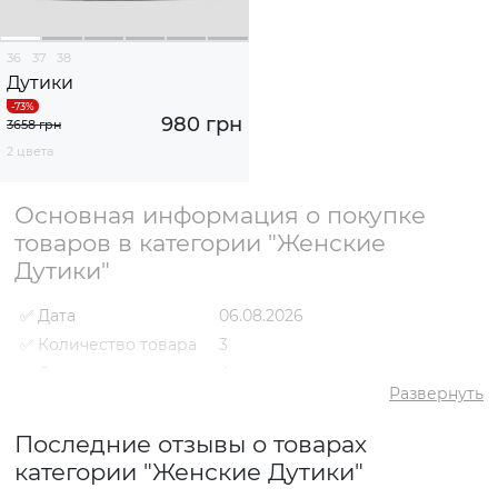
36
37
38
Дутики
980 грн
3658 грн
2 цвета
Основная информация о покупке
товаров в категории "Женские
Дутики"
✅ Дата
06.08.2026
✅ Количество товара
3
✅ Средний рейтинг
4
Развернуть
✅ Средняя цена
1318 грн
✅ Самый дешевый
Последние отзывы о товарах
980 грн
товар
категории "Женские Дутики"
✅ Самый дорогой
1992 грн
товар