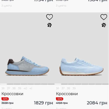
3 цвета
3 цвета
36
37
38
39
40
41
36
37
38
39
Кроссовки
Кроссовки
1829 грн
2084 грн
3658 грн
4168 грн
2 цвета
3 цвета