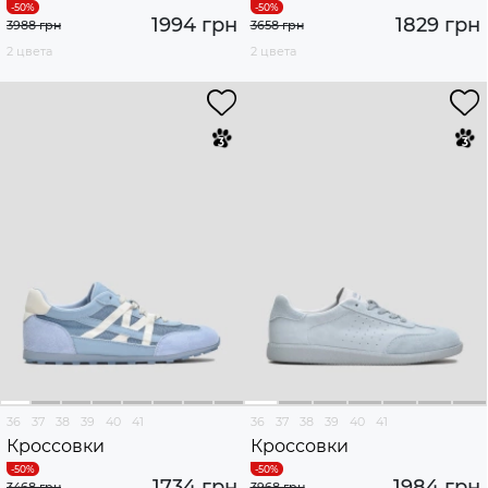
1994 грн
1829 грн
3988 грн
3658 грн
2 цвета
2 цвета
36
37
38
39
40
41
36
37
38
39
40
41
Кроссовки
Кроссовки
1734 грн
1984 грн
3468 грн
3968 грн