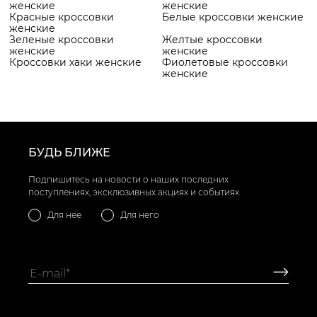
женские
женские
Красные кроссовки
Белые кроссовки женские
женские
Зеленые кроссовки
Желтые кроссовки
женские
женские
Кроссовки хаки женские
Фиолетовые кроссовки
женские
БУДЬ БЛИЖЕ
Подпишитесь на новости о наших последних
поступлениях, эксклюзивных акциях и событиях
Для нее
Для него