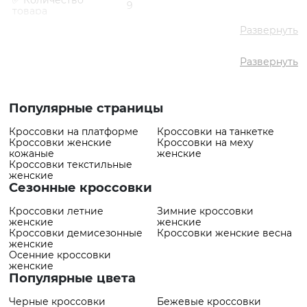
✅ Количество
9
товара
✅ Средняя цена
1900 грн
Развернуть
✅ Самый дешевый
1484 грн
товар
Развернуть
✅ Самый дорогой
2329 грн
товар
✅ Самый
Кроссовки VS000094659
Популярные страницы
популярный товар
Голубой
- 1994 грн
Кроссовки на платформе
Кроссовки на танкетке
Кроссовки женские
Кроссовки на меху
кожаные
женские
Кроссовки текстильные
женские
Сезонные кроссовки
Кроссовки летние
Зимние кроссовки
женские
женские
Кроссовки демисезонные
Кроссовки женские весна
женские
Осенние кроссовки
женские
Популярные цвета
Черные кроссовки
Бежевые кроссовки