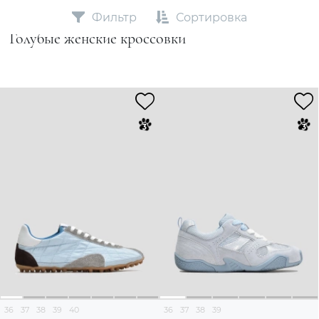
Фильтр
Сортировка
Голубые женские кроссовки
36
37
38
39
40
36
37
38
39