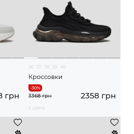
36
37
38
39
40
Кроссовки
8 грн
2358 грн
3368 грн
2 цвета