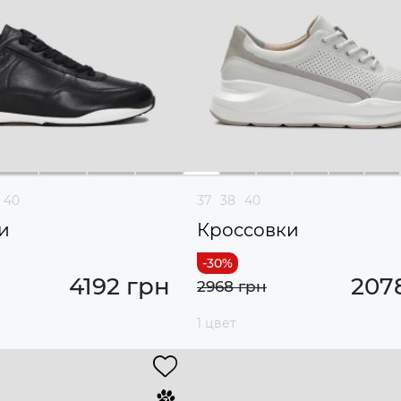
40
37
38
40
и
Кроссовки
4192 грн
207
2968 грн
1 цвет