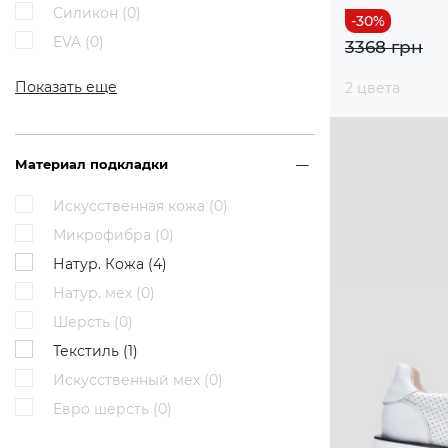
Силикон (
0
)
EVA (
0
)
3368 грн
Показать еще
2 цвета
Материал подкладки
Искусственная кожа (
0
)
Микрофибра (
0
)
Натур. Кожа (
4
)
Натур. мех (
0
)
Шерсть (
0
)
Текстиль (
1
)
Искусственный мех (
0
)
Евро шерсть (
0
)