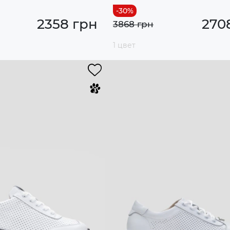
2358 грн
270
3868 грн
1 цвет