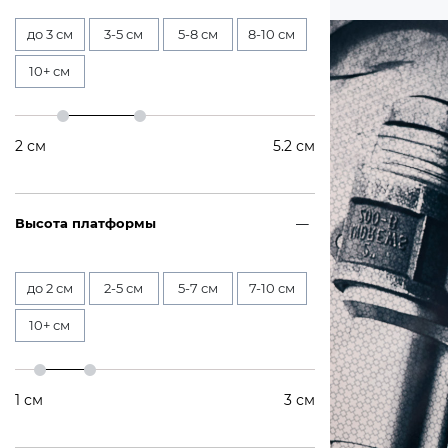
до 3 см
3-5 см
5-8 см
8-10 см
10+ см
2
см
5.2
см
Высота платформы
до 2 см
2-5 см
5-7 см
7-10 см
10+ см
1
см
3
см