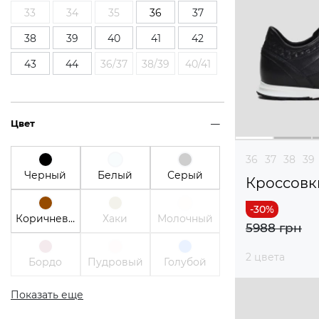
33
34
35
36
37
38
39
40
41
42
43
44
36/37
38/39
40/41
Цвет
36
37
38
39
Черный
Белый
Серый
Кроссовк
Коричневый
Хаки
Молочный
5988 грн
2 цвета
Бордо
Пудровый
Голубой
Показать еще