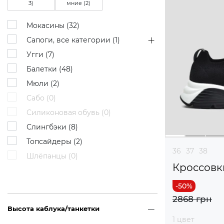
3
)
мние (
2
)
Мокасины (
32
)
Сапоги, все категории (
1
)
Угги (
7
)
Балетки (
48
)
Мюли (
2
)
Сабо (
0
)
Силиконовая обувь (
0
)
Слингбэки (
8
)
Топсайдеры (
2
)
36
37
38
Шлёпанцы (
0
)
Кроссовк
2868 грн
Высота каблука/танкетки
1 цвет