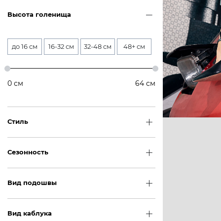
Высота голенища
до 16 см
16-32 см
32-48 см
48+ см
0
см
64
см
Стиль
Сезонность
Вид подошвы
Вид каблука