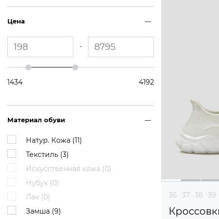
Цена
-
1434
4192
Материал обуви
Натур. Кожа (
11
)
Текстиль (
3
)
Искусственная кожа (
0
)
Нубук (
0
)
36
37
38
39
Лак (
0
)
Кроссовк
Замша (
9
)