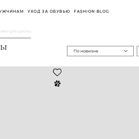
УЖЧИНАМ
УХОД ЗА ОБУВЬЮ
FASHION BLOG
овки для школы
лы
По новизне