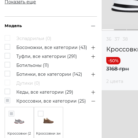
Показать еще
Модель
Эспадрильи (
0
)
36
37
38
Босоножки, все категории (
43
)
Кроссовк
Туфли, все категории (
291
)
Ботильоны (
11
)
3168 грн
Ботинки, все категории (
142
)
2 цвета
Дутики (
0
)
Кеды, все категории (
29
)
Кроссовки, все категории (
25
)
Кроссовки (
2
Кроссовки зи