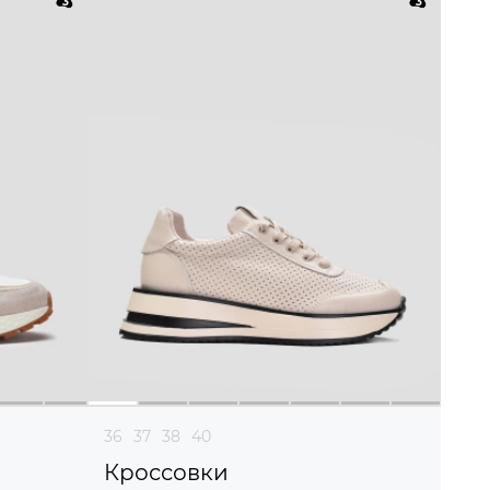
36
37
38
40
Кроссовки