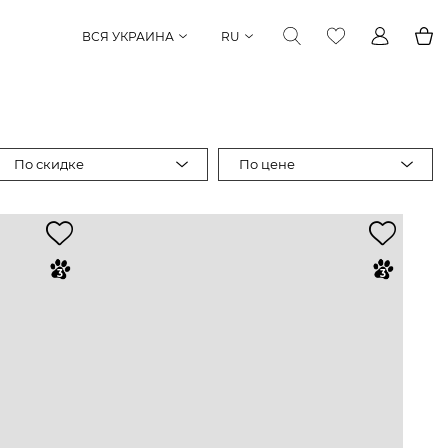
ВСЯ УКРАИНА
RU
По скидке
По цене