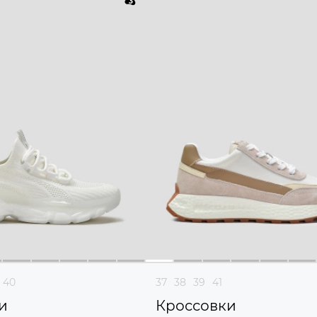
40
37
38
39
41
и
Кроссовки