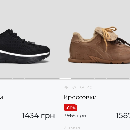
36
37
38
40
и
Кроссовки
1434 грн
158
3968 грн
2 цвета