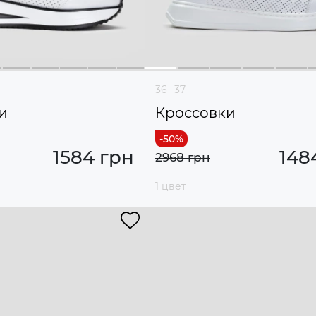
36
37
и
Кроссовки
1584 грн
148
2968 грн
1 цвет