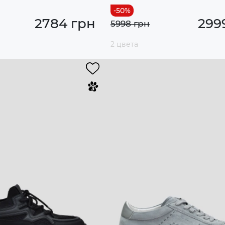
2784 грн
299
5998 грн
2 цвета