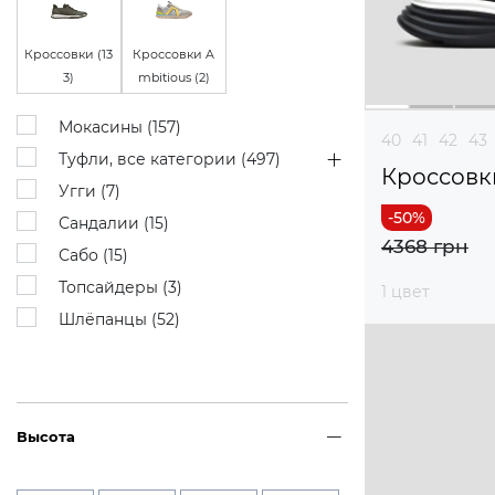
Кроссовки (
13
Кроссовки A
3
)
mbitious (
2
)
Мокасины (
157
)
40
41
42
43
Туфли, все категории (
497
)
Кроссовк
Угги (
7
)
Сандалии (
15
)
4368 грн
Сабо (
15
)
Топсайдеры (
3
)
1 цвет
Шлёпанцы (
52
)
Высота