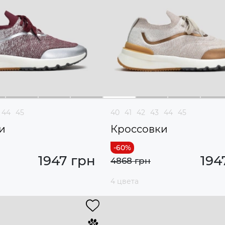
44
45
40
41
42
43
44
45
и
Кроссовки
1947 грн
194
4868 грн
4 цвета