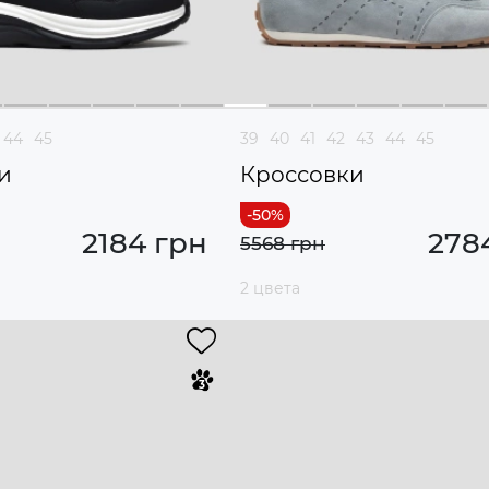
44
45
39
40
41
42
43
44
45
и
Кроссовки
2184 грн
278
5568 грн
2 цвета