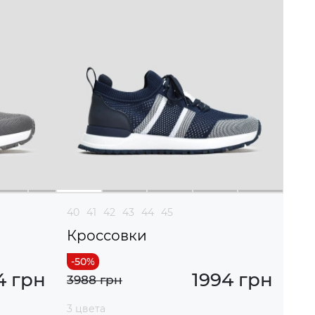
40
41
42
43
44
45
Кроссовки
4 грн
1994 грн
3988 грн
3 цвета