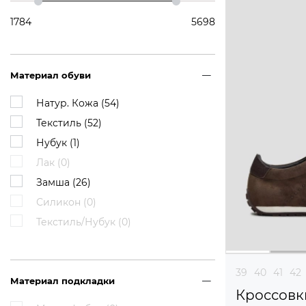
1784
5698
Материал обуви
Натур. Кожа (
54
)
Текстиль (
52
)
Нубук (
1
)
Лак (
0
)
Замша (
26
)
Силикон (
0
)
Текстиль/Нубук (
0
)
39
40
41
42
Материал подкладки
Кроссовк