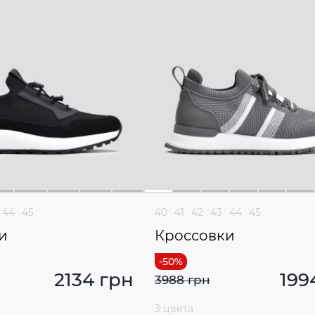
44
45
40
41
42
43
44
45
и
Кроссовки
2134 грн
199
3988 грн
3 цвета