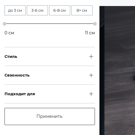
до 3 см
3-6 см
6-8 см
8+ см
0
см
11
см
Стиль
Сезонность
Подходит для
Применить