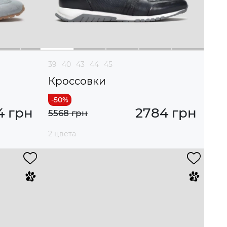
39
40
43
44
45
Кроссовки
4 грн
2784 грн
5568 грн
2 цвета