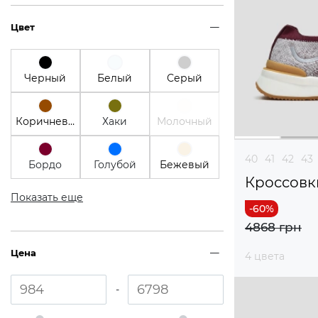
Цвет
Черный
Белый
Серый
Коричневый
Хаки
Молочный
40
41
42
43
Бордо
Голубой
Бежевый
Кроссовк
Показать еще
4868 грн
Цена
4 цвета
-