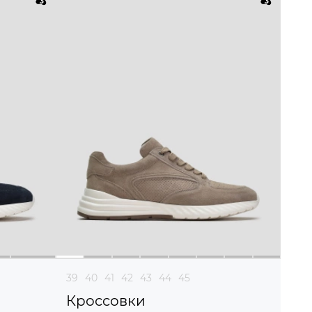
39
40
41
42
43
44
45
Кроссовки