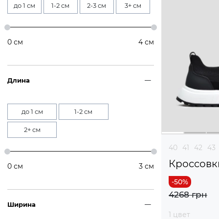
до 1 см
1-2 см
2-3 см
3+ см
0
см
4
см
Длина
до 1 см
1-2 см
2+ см
40
41
42
43
Кроссовк
0
см
3
см
4268 грн
Ширина
1 цвет