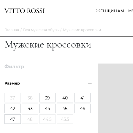
ЖЕНЩИНАМ
М
Главная
Вся мужская обувь
Мужские кроссовки
Мужские кроссовки
Фильтр
Размер
37
38
39
40
41
42
43
44
45
46
47
48
44.5
45.5