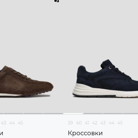
43
44
45
39
40
41
42
43
44
45
и
Кроссовки