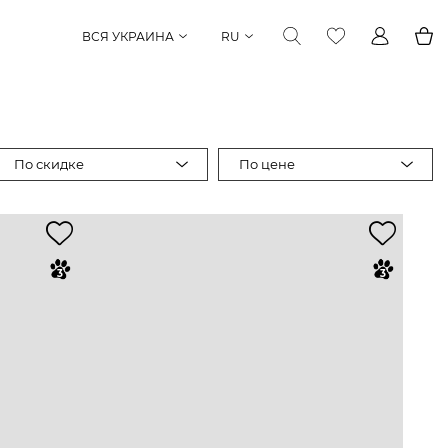
ВСЯ УКРАИНА
RU
По скидке
По цене