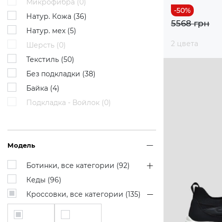
Микрофибра (
0
)
Натур. Кожа (
36
)
5568 грн
Натур. мех (
5
)
2 цвета
Шерсть (
0
)
Текстиль (
50
)
Без подкладки (
38
)
Байка (
4
)
Подкладка - Войлок (
0
)
Модель
Ботинки, все категории (
92
)
Кеды (
96
)
Кроссовки, все категории (
135
)