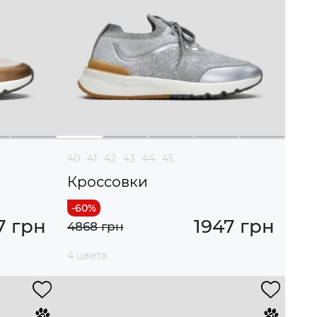
40
41
42
43
44
45
Кроссовки
7 грн
1947 грн
4868 грн
4 цвета