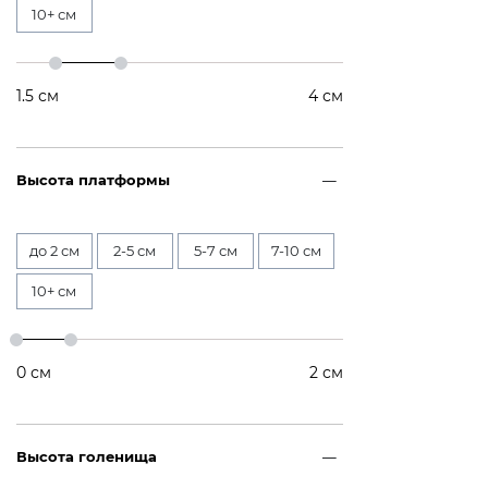
10+ см
1.5
см
4
см
Высота платформы
до 2 см
2-5 см
5-7 см
7-10 см
10+ см
0
см
2
см
Высота голенища