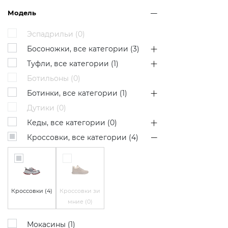
Модель
Эспадрильи (
0
)
Босоножки, все категории (
3
)
Туфли, все категории (
1
)
Ботильоны (
0
)
Ботинки, все категории (
1
)
Дутики (
0
)
Кеды, все категории (
0
)
Кроссовки, все категории (
4
)
Кроссовки (
4
)
Кроссовки зи
мние (
0
)
Мокасины (
1
)