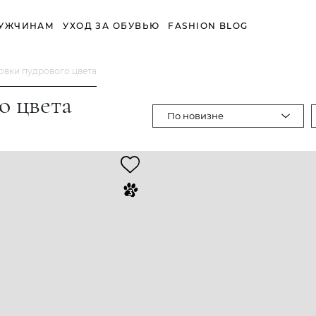
УЖЧИНАМ
УХОД ЗА ОБУВЬЮ
FASHION BLOG
овки пудрового цвета
о цвета
По новизне