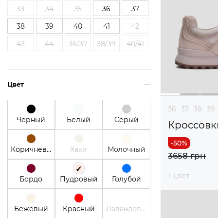
33
34
35
36
37
38
39
40
41
42
43
44
36/37
38/39
40/41
Цвет
36
37
38
39
Черный
Белый
Серый
Кроссовк
Коричневый
Хаки
Молочный
3658 грн
1 цвет
Бордо
Пудровый
Голубой
Бежевый
Красный
Лавандовый