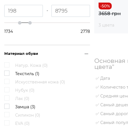
-
3658 грн
3 цвета
1734
2778
Материал обуви
Основная 
Натур. Кожа (
0
)
цвета"
Текстиль (
1
)
✅ Дата
Искусственная кожа (
0
)
✅ Количество 
Нубук (
0
)
✅ Средняя цен
Лак (
0
)
✅ Самый деше
Замша (
3
)
✅ Самый дорог
Силикон (
0
)
✅ Самый попу
EVA (
0
)