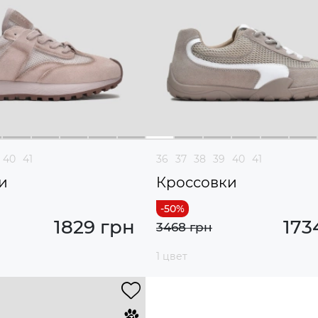
40
41
36
37
38
39
40
41
и
Кроссовки
1829 грн
173
3468 грн
1 цвет