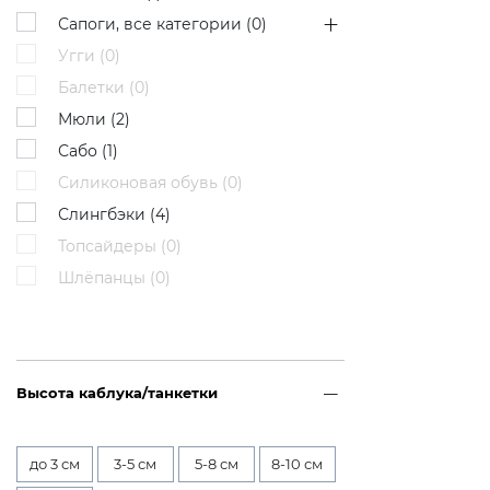
Сапоги, все категории (
0
)
Угги (
0
)
Балетки (
0
)
Мюли (
2
)
Сабо (
1
)
Силиконовая обувь (
0
)
Слингбэки (
4
)
Топсайдеры (
0
)
Шлёпанцы (
0
)
Высота каблука/танкетки
до 3 см
3-5 см
5-8 см
8-10 см