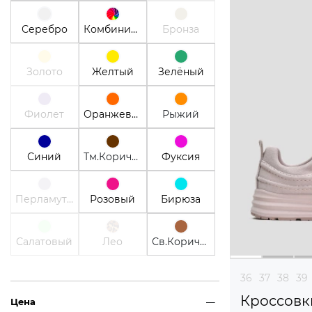
Серебро
Комбинированный
Бронза
Золото
Желтый
Зелёный
Фиолет
Оранжевый
Рыжий
Синий
Тм.Коричневый
Фуксия
Перламутр
Розовый
Бирюза
Салатовый
Лео
Св.Коричневый
36
37
38
39
Кроссовк
Цена