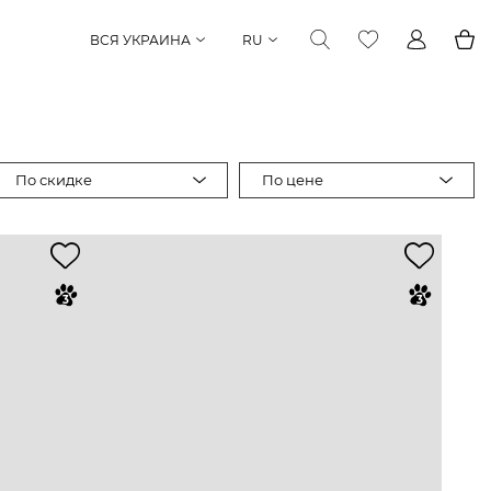
ВСЯ УКРАИНА
RU
По скидке
По цене