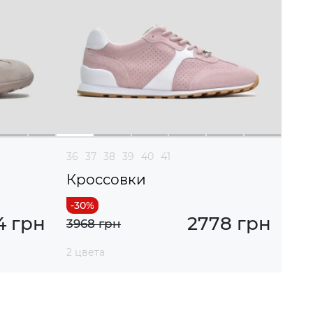
36
37
38
39
40
41
Кроссовки
4 грн
2778 грн
3968 грн
2 цвета