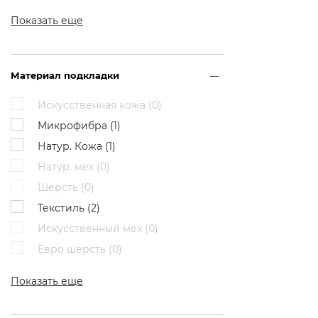
Показать еще
Материал подкладки
Искусственная кожа (
0
)
Микрофибра (
1
)
Натур. Кожа (
1
)
Натур. мех (
0
)
Шерсть (
0
)
Текстиль (
2
)
Искусственный мех (
0
)
Евро шерсть (
0
)
Показать еще