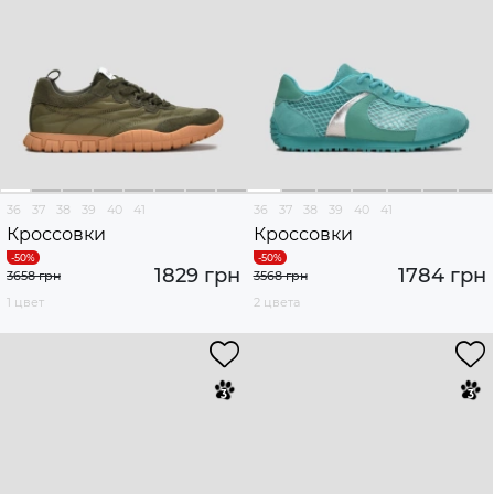
36
37
38
39
40
41
36
37
38
39
40
41
Кроссовки
Кроссовки
1829 грн
1784 грн
3658 грн
3568 грн
1 цвет
2 цвета