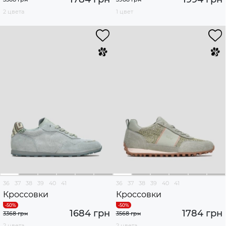
2 цвета
1 цвет
36
37
38
39
40
41
36
37
38
39
40
41
Кроссовки
Кроссовки
1684 грн
1784 грн
3368 грн
3568 грн
2 цвета
2 цвета