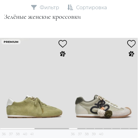
Фильтр
Сортировка
Зелёные женские кроссовки
PREMIUM
36
37
38
40
41
36
37
38
39
40