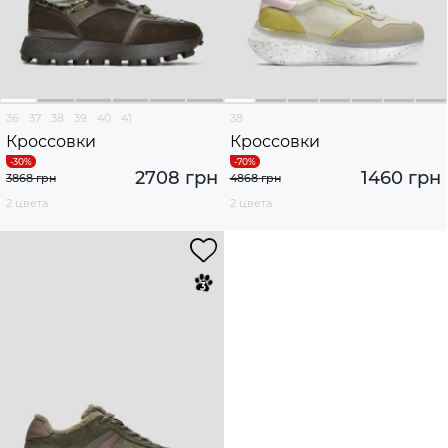
36
37
38
39
40
41
38
Кроссовки
Кроссовки
2708 грн
1460 грн
3868 грн
4868 грн
2 цвета
2 цвета