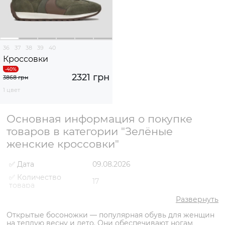
36
37
38
39
40
Кроссовки
2321 грн
3868 грн
1 цвет
Основная информация о покупке
товаров в категории "Зелёные
женские кроссовки"
✅ Дата
09.08.2026
✅ Количество
17
товара
✅ Средняя цена
2139 грн
Развернуть
✅ Самый дешевый
Открытые босоножки — популярная обувь для женщин
1460 грн
товар
на теплую весну и лето. Они обеспечивают ногам