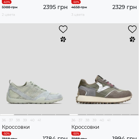
2395 грн
2329 грн
5988 грн
4658 грн
2 цвета
3 цвета
36
37
38
39
40
41
36
37
38
39
40
41
Кроссовки
Кроссовки
1784 грн
1994 грн
3568 грн
3988 грн