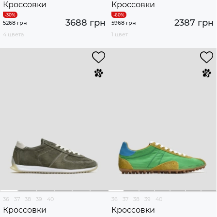
Кроссовки
Кроссовки
3688 грн
2387 грн
5268 грн
5968 грн
4 цвета
1 цвет
36
37
38
39
40
36
37
38
39
40
Кроссовки
Кроссовки