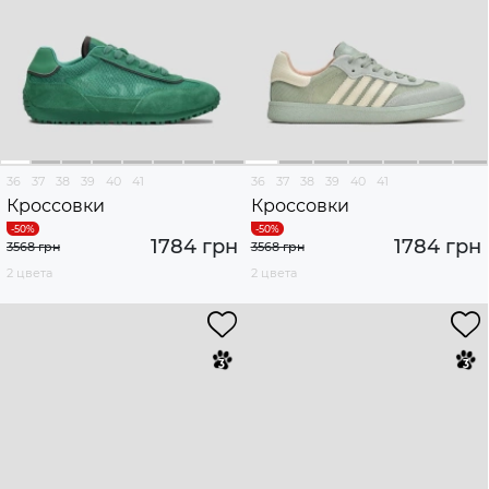
36
37
38
39
40
41
36
37
38
39
40
41
Кроссовки
Кроссовки
1784 грн
1784 грн
3568 грн
3568 грн
2 цвета
2 цвета