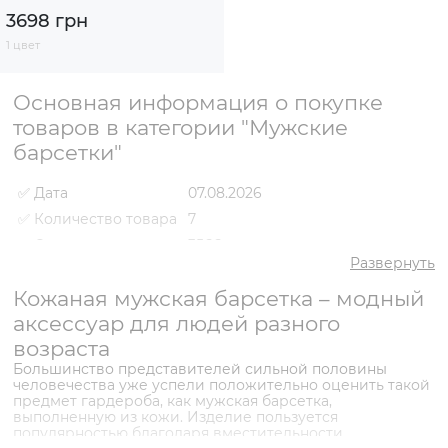
3698 грн
1 цвет
Основная информация о покупке
товаров в категории "Мужские
барсетки"
✅ Дата
07.08.2026
✅ Количество товара
7
✅ Средняя цена
3566 грн
Развернуть
✅ Самый дешевый
2698 грн
товар
Кожаная мужская барсетка – модный
✅ Самый дорогой
аксессуар для людей разного
3988 грн
товар
возраста
✅ Самый
Барсетка VS000089084 Черный
Большинство представителей сильной половины
популярный товар
- 2768 грн
человечества уже успели положительно оценить такой
предмет гардероба, как мужская барсетка,
выполненную из кожи. Изделие пользуется
популярностью благодаря вместительности,