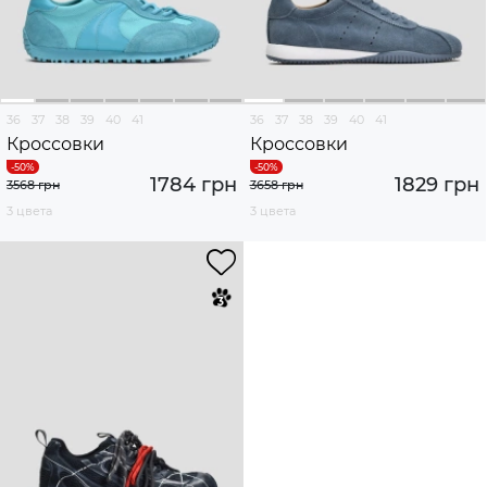
36
37
38
39
40
41
36
37
38
39
40
41
Кроссовки
Кроссовки
1784 грн
1829 грн
3568 грн
3658 грн
3 цвета
3 цвета