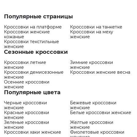
товар
✅ Самый популярный
Кроссовки VS000094165 Синий
товар
- 1784 грн
Популярные страницы
Кроссовки на платформе
Кроссовки на танкетке
Кроссовки женские
Кроссовки на меху
кожаные
женские
Кроссовки текстильные
женские
Сезонные кроссовки
Кроссовки летние
Зимние кроссовки
женские
женские
Кроссовки демисезонные
Кроссовки женские весна
женские
Осенние кроссовки
женские
Популярные цвета
Черные кроссовки
Бежевые кроссовки
женские
женские
Красные кроссовки
Белые кроссовки женские
женские
Зеленые кроссовки
Желтые кроссовки
женские
женские
Кроссовки хаки женские
Фиолетовые кроссовки