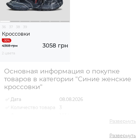
36
37
38
39
Кроссовки
3058 грн
4368 грн
2 цвета
Основная информация о покупке
товаров в категории "Синие женские
кроссовки"
✅ Дата
08.08.2026
✅ Количество товара
3
✅ Средняя цена
2224 грн
Развернуть
✅ Самый дешевый
1784 грн
товар
Развернуть
✅ Самый дорогой
3058 грн