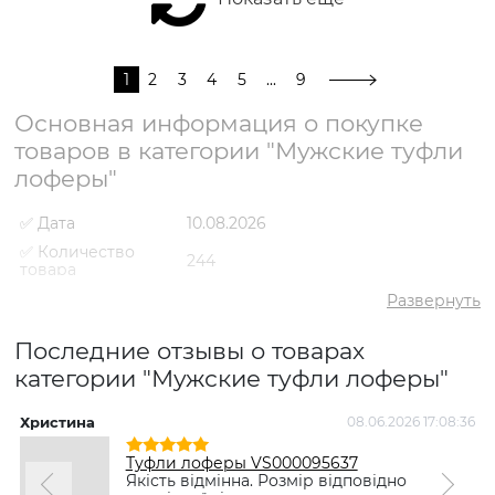
1
2
3
4
5
...
9
Основная информация о покупке
товаров в категории "Мужские туфли
лоферы"
✅ Дата
10.08.2026
✅ Количество
244
товара
✅ Средний
Развернуть
5
рейтинг
✅ Средняя цена
3469 грн
Последние отзывы о товарах
✅ Самый дешевый
категории "Мужские туфли лоферы"
1280 грн
товар
✅ Самый дорогой
Христина
08.06.2026 17:08:36
6898 грн
товар
Туфли лоферы VS000095637
✅ Самый
Туфли лоферы VS000089796
Якість відмінна. Розмір відповідно
популярный товар
Коричневый
- 2147 грн