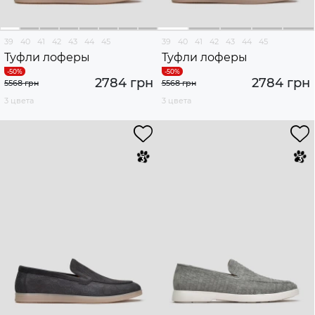
39
40
41
42
43
44
45
39
40
41
42
43
44
45
Туфли лоферы
Туфли лоферы
2784 грн
2784 грн
5568 грн
5568 грн
3 цвета
3 цвета