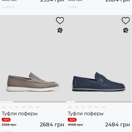
2 цвета
1 цвет
40
41
42
43
44
45
40
41
42
43
44
45
Туфли лоферы
Туфли лоферы
2684 грн
2484 грн
5368 грн
4968 грн
1 цвет
2 цвета