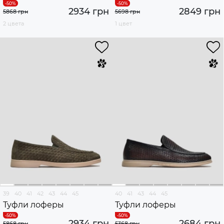
2934 грн
2849 грн
5868 грн
5698 грн
2 цвета
1 цвет
39
40
41
42
43
44
45
40
41
43
44
45
Туфли лоферы
Туфли лоферы
2934 грн
2684 грн
5868 грн
5368 грн