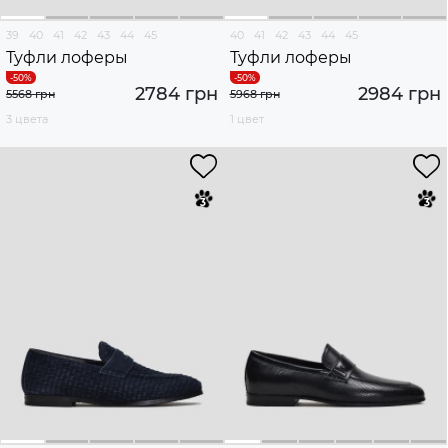
39
40
41
42
43
44
45
40
41
42
43
44
45
Туфли лоферы
Туфли лоферы
2784 грн
2984 грн
5568 грн
5968 грн
3 цвета
1 цвет