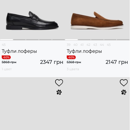
45
39
40
41
42
43
44
45
Туфли лоферы
Туфли лоферы
2347 грн
2147 грн
5868 грн
5368 грн
1 цвет
3 цвета