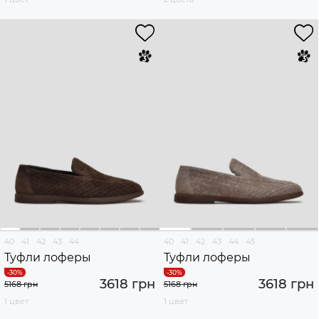
40
41
42
43
44
40
41
42
43
44
45
Туфли лоферы
Туфли лоферы
3618 грн
3618 грн
5168 грн
5168 грн
1 цвет
1 цвет