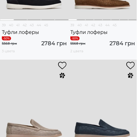
39
40
41
42
43
44
45
39
40
41
42
43
44
45
Туфли лоферы
Туфли лоферы
2784 грн
2784 грн
5568 грн
5568 грн
3 цвета
2 цвета