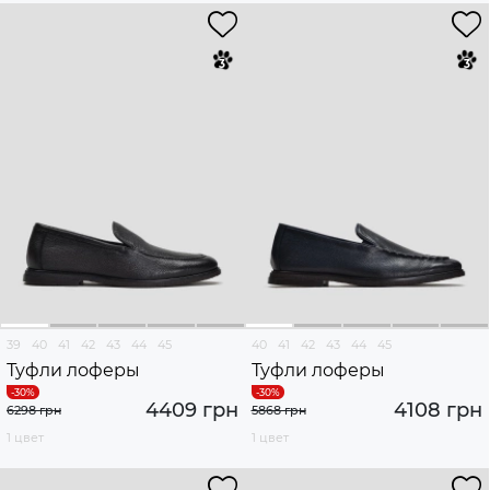
39
40
41
42
43
44
45
40
41
42
43
44
45
Туфли лоферы
Туфли лоферы
4409 грн
4108 грн
6298 грн
5868 грн
1 цвет
1 цвет