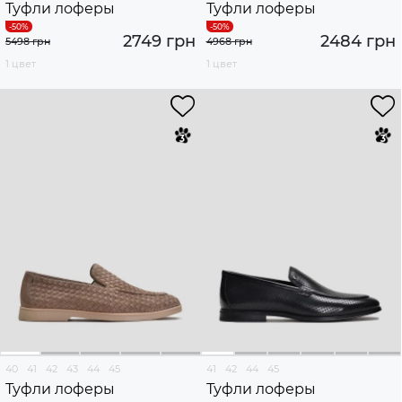
Туфли лоферы
Туфли лоферы
2749 грн
2484 грн
5498 грн
4968 грн
1 цвет
1 цвет
40
41
42
43
44
45
41
42
44
45
Туфли лоферы
Туфли лоферы