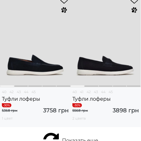
40
42
43
44
45
40
41
42
43
44
45
Туфли лоферы
Туфли лоферы
3758 грн
3898 грн
5368 грн
5568 грн
1 цвет
2 цвета
Показать еще