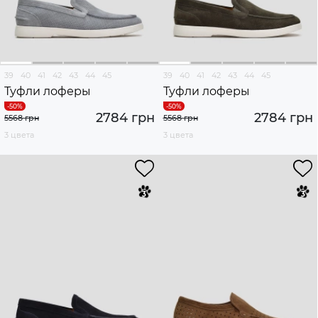
39
40
41
42
43
44
45
39
40
41
42
43
44
45
Туфли лоферы
Туфли лоферы
2784 грн
2784 грн
5568 грн
5568 грн
3 цвета
3 цвета