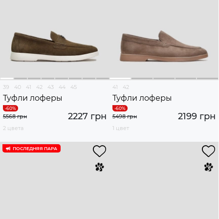
39
40
41
42
43
44
45
41
42
Туфли лоферы
Туфли лоферы
2227 грн
2199 грн
5568 грн
5498 грн
2 цвета
1 цвет
ПОСЛЕДНЯЯ ПАРА