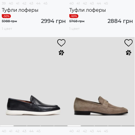
39
40
41
42
43
44
45
40
41
42
43
44
45
Туфли лоферы
Туфли лоферы
2994 грн
2884 грн
5988 грн
5768 грн
1 цвет
1 цвет
40
41
42
43
44
45
40
41
42
43
44
45