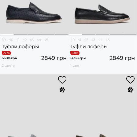
39
40
41
42
43
44
45
40
41
42
43
44
45
Туфли лоферы
Туфли лоферы
2849 грн
2849 грн
5698 грн
5698 грн
2 цвета
1 цвет