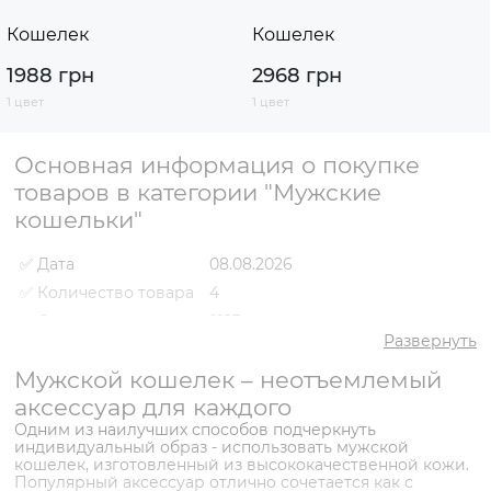
Кошелек
Кошелек
1988 грн
2968 грн
1 цвет
1 цвет
Основная информация о покупке
товаров в категории "Мужские
кошельки"
✅ Дата
08.08.2026
✅ Количество товара
4
✅ Средняя цена
2123 грн
Развернуть
✅ Самый дешевый
1368 грн
товар
Мужской кошелек – неотъемлемый
✅ Самый дорогой
аксессуар для каждого
2968 грн
товар
Одним из наилучших способов подчеркнуть
✅ Самый популярный
Кошелек VS000089145 Черный
индивидуальный образ - использовать мужской
товар
- 2168 грн
кошелек, изготовленный из высококачественной кожи.
Популярный аксессуар отлично сочетается как с