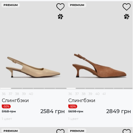
PREMIUM
PREMIUM
36
37
38
39
40
36
37
38
39
40
41
Слингбэки
Слингбэки
2584 грн
2849 грн
5168 грн
5698 грн
1 цвет
1 цвет
PREMIUM
PREMIUM