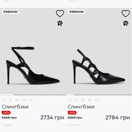
PREMIUM
PREMIUM
36
37
38
39
40
36
37
38
39
40
Слингбэки
Слингбэки
2734 грн
2784 грн
5468 грн
5568 грн
1 цвет
2 цвета