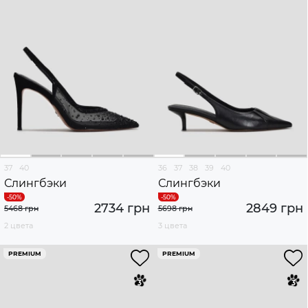
37
40
36
37
38
39
40
Слингбэки
Слингбэки
2734 грн
2849 грн
5468 грн
5698 грн
2 цвета
3 цвета
PREMIUM
PREMIUM