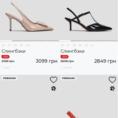
36
37
38
39
40
36
37
38
39
40
41
Слингбэки
Слингбэки
3099 грн
2849 грн
6198 грн
5698 грн
1 цвет
2 цвета
PREMIUM
PREMIUM