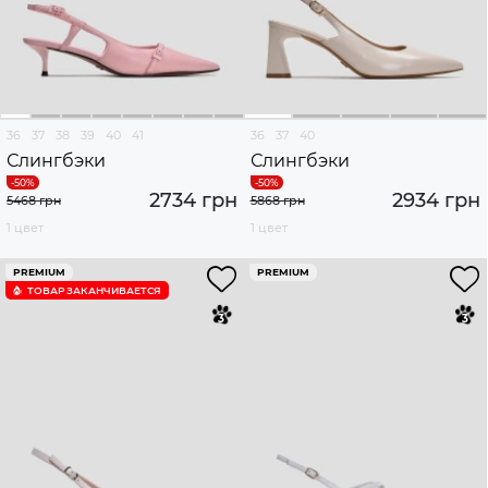
36
37
38
39
40
41
36
37
40
Слингбэки
Слингбэки
2734 грн
2934 грн
5468 грн
5868 грн
1 цвет
1 цвет
PREMIUM
PREMIUM
ТОВАР ЗАКАНЧИВАЕТСЯ