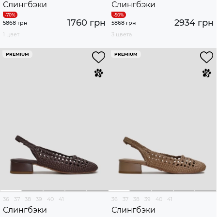
Слингбэки
Слингбэки
1760 грн
2934 грн
5868 грн
5868 грн
1 цвет
3 цвета
PREMIUM
PREMIUM
36
37
38
39
40
41
36
37
38
39
40
41
Слингбэки
Слингбэки