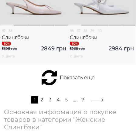
37
38
36
37
38
39
40
Слингбэки
Слингбэки
2849 грн
2984 грн
5698 грн
5968 грн
3 цвета
2 цвета
Показать еще
1
2
3
4
5
...
7
Основная информация о покупке
товаров в категории "Женские
Слингбэки"