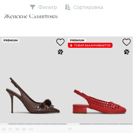
Фильтр
Сортировка
Женские Слингбэки
PREMIUM
PREMIUM
ТОВАР ЗАКАНЧИВАЕТСЯ
36
37
38
39
40
37