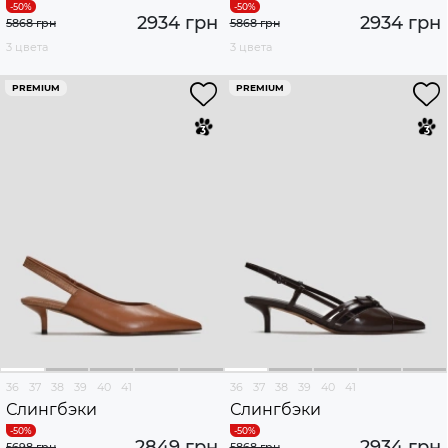
2934 грн
2934 грн
5868 грн
5868 грн
3 цвета
3 цвета
PREMIUM
PREMIUM
36
37
38
39
40
41
36
37
38
39
40
41
Слингбэки
Слингбэки
2849 грн
2934 грн
5698 грн
5868 грн