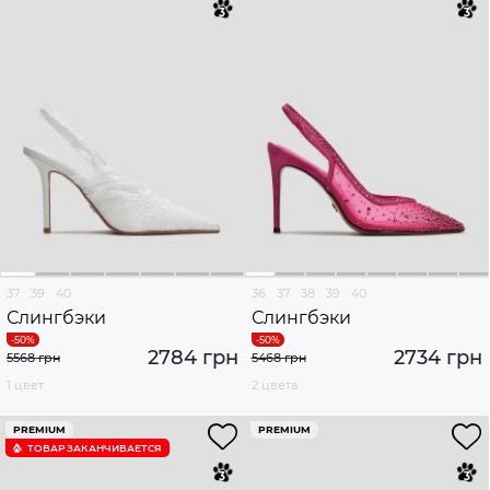
37
39
40
36
37
38
39
40
Слингбэки
Слингбэки
2784 грн
2734 грн
5568 грн
5468 грн
1 цвет
2 цвета
PREMIUM
PREMIUM
ТОВАР ЗАКАНЧИВАЕТСЯ