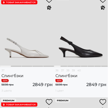
ТОВАР ЗАКАНЧИВАЕТСЯ
37
36
37
38
39
40
Слингбэки
Слингбэки
2849 грн
2849 грн
5698 грн
5698 грн
3 цвета
1 цвет
PREMIUM
PREMIUM
ТОВАР ЗАКАНЧИВАЕТСЯ