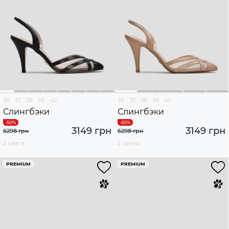
36
37
38
39
40
36
37
38
39
40
Слингбэки
Слингбэки
3149 грн
3149 грн
6298 грн
6298 грн
2 цвета
2 цвета
PREMIUM
PREMIUM