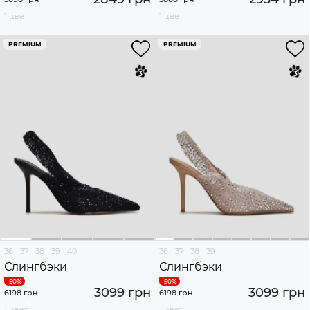
1 цвет
1 цвет
PREMIUM
PREMIUM
36
37
38
39
40
36
37
38
39
Слингбэки
Слингбэки
3099 грн
3099 грн
6198 грн
6198 грн
1 цвет
1 цвет