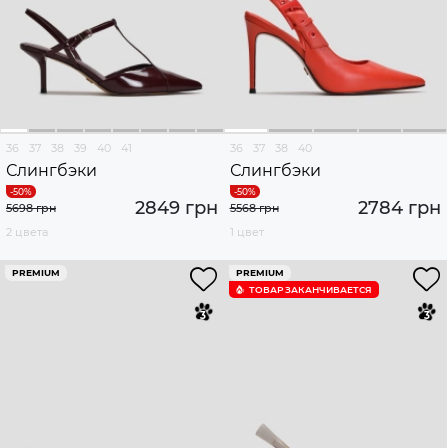
36
37
38
39
40
41
36
37
38
40
Слингбэки
Слингбэки
2849 грн
2784 грн
5698 грн
5568 грн
2 цвета
1 цвет
PREMIUM
PREMIUM
ТОВАР ЗАКАНЧИВАЕТСЯ