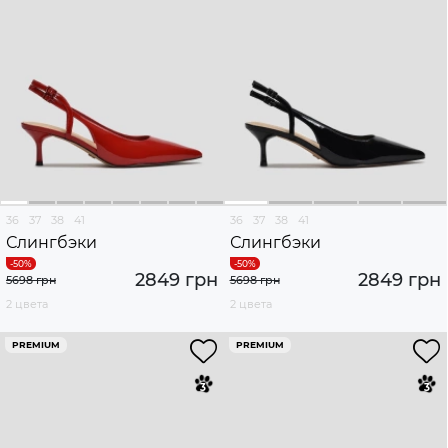
36
37
38
41
36
37
38
41
Слингбэки
Слингбэки
2849 грн
2849 грн
5698 грн
5698 грн
2 цвета
2 цвета
PREMIUM
PREMIUM