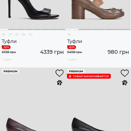
36
37
38
39
40
36
Туфли
Туфли
4339 грн
980 грн
6198 грн
5498 грн
1 цвет
1 цвет
PREMIUM
PREMIUM
ТОВАР ЗАКАНЧИВАЕТСЯ