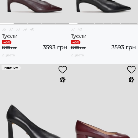
36
37
38
39
40
37
40
Туфли
Туфли
3593 грн
3593 грн
5988 грн
5988 грн
2 цвета
2 цвета
PREMIUM