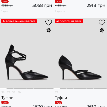
3058 грн
2918 грн
4368 грн
4168 грн
1 цвет
2 цвета
ТОВАР ЗАКАНЧИВАЕТСЯ
ПОСЛЕДНЯЯ ПАРА
36
37
38
39
37
Туфли
Туфли
1670 грн
1610 грн
5568 грн
5368 грн