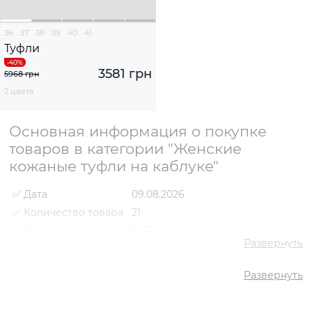
36
37
38
39
40
41
Туфли
3581 грн
5968 грн
2 цвета
Основная информация о покупке
товаров в категории "Женские
кожаные туфли на каблуке"
✅ Дата
09.08.2026
✅ Количество товара
21
✅ Средняя цена
2950 грн
Развернуть
✅ Самый дешевый
980 грн
товар
Развернуть
✅ Самый дорогой
4409 грн
товар
✅ Самый
Туфли VS000087846 Молочный