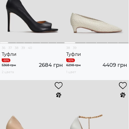
36
37
38
39
40
38
39
Туфли
Туфли
2684 грн
4409 грн
5368 грн
6298 грн
2 цвета
1 цвет