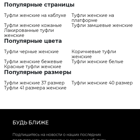
популярный товар
- 4409 грн
Популярные страницы
Туфли женские на каблуке
Туфли женские на
платформе
Туфли женские кожаные
Туфли замшевые женские
Лакированные туфли
женские
Популярные цвета
Туфли черные женские
Коричневые туфли
женские
Туфли женские бежевые
Туфли женские белые
Красные туфли женские
Популярные размеры
Туфли женские 37 размер
Туфли женские 40 размер
Туфли 41 размера женские
БУДЬ БЛИЖЕ
Подпишитесь на новости о наших последних