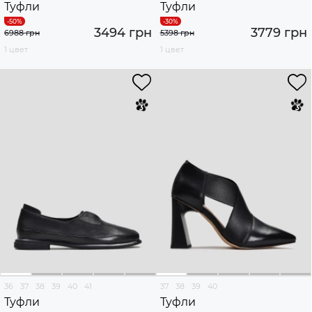
Туфли
Туфли
3494 грн
3779 грн
6988 грн
5398 грн
1 цвет
1 цвет
36
37
38
39
40
41
37
38
39
40
Туфли
Туфли