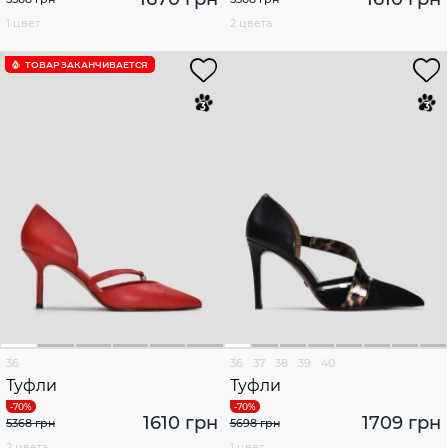
1 цвет
2 цвета
ТОВАР ЗАКАНЧИВАЕТСЯ
36
36
37
38
39
40
Туфли
Туфли
1610 грн
1709 грн
5368 грн
5698 грн
2 цвета
1 цвет