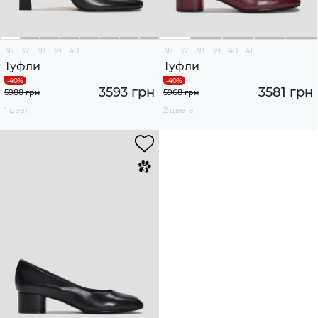
36
37
38
39
40
36
37
38
39
40
41
Туфли
Туфли
3593 грн
3581 грн
5988 грн
5968 грн
1 цвет
2 цвета