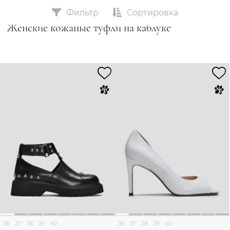
Фильтр
Сортировка
Женские кожаные туфли на каблуке
36
37
38
39
40
36
37
38
39
40