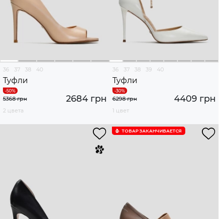
36
37
38
40
36
37
38
39
40
Туфли
Туфли
2684 грн
4409 грн
5368 грн
6298 грн
2 цвета
1 цвет
ТОВАР ЗАКАНЧИВАЕТСЯ