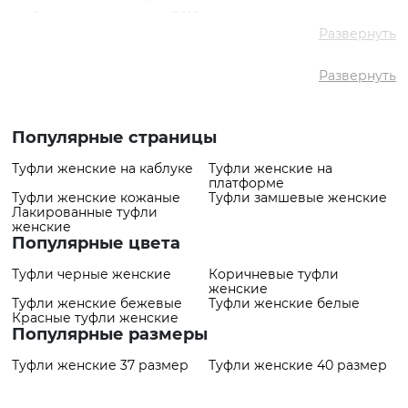
✅ Средняя цена
3010 грн
Развернуть
✅ Самый дешевый
980 грн
товар
Развернуть
✅ Самый дорогой
4409 грн
товар
✅ Самый
Туфли VS000087846 Молочный
популярный товар
- 4409 грн
Популярные страницы
Туфли женские на каблуке
Туфли женские на
платформе
Туфли женские кожаные
Туфли замшевые женские
Лакированные туфли
женские
Популярные цвета
Туфли черные женские
Коричневые туфли
женские
Туфли женские бежевые
Туфли женские белые
Красные туфли женские
Популярные размеры
Туфли женские 37 размер
Туфли женские 40 размер