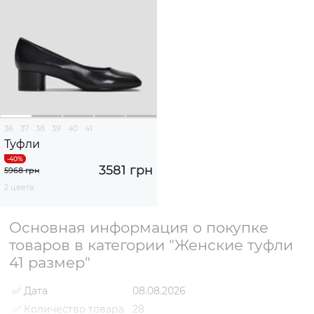
36
37
38
39
40
41
Туфли
3581 грн
5968 грн
2 цвета
Основная информация о покупке
товаров в категории "Женские туфли
41 размер"
✅ Дата
08.08.2026
✅ Количество товара
28