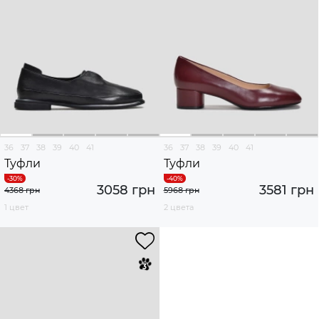
36
37
38
39
40
41
36
37
38
39
40
41
Туфли
Туфли
3058 грн
3581 грн
4368 грн
5968 грн
1 цвет
2 цвета