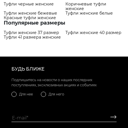
Туфли черные женские
Коричневые туфли
женские
Туфли женские бежевые
Туфли женские белые
Красные туфли женские
Популярные размеры
Туфли женские 37 размер
Туфли женские 40 размер
Туфли 41 размера женские
БУДЬ БЛИЖЕ
Подпишитесь на новости о наших последних
поступлениях, эксклюзивных акциях и событиях
Для нее
Для него