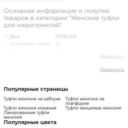
Основная информация о покупке
товаров в категории "Женские туфли
для мероприятий"
✅ Дата
07.08.2026
✅ Количество товара
19
✅ Средняя цена
2940 грн
Развернуть
✅ Самый дешевый
1550 грн
товар
Развернуть
✅ Самый дорогой
4339 грн
товар
✅ Самый популярный
Туфли VS000089469 Красный
товар
- 1610 грн
Популярные страницы
Туфли женские на каблуке
Туфли женские на
платформе
Туфли женские кожаные
Туфли замшевые женские
Лакированные туфли
женские
Популярные цвета