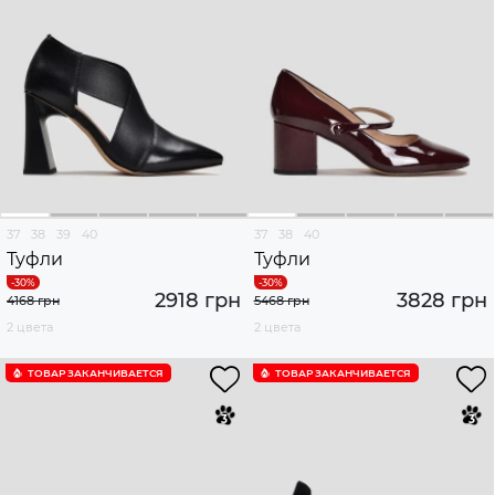
37
38
39
40
37
38
40
Туфли
Туфли
2918 грн
3828 грн
4168 грн
5468 грн
2 цвета
2 цвета
ТОВАР ЗАКАНЧИВАЕТСЯ
ТОВАР ЗАКАНЧИВАЕТСЯ