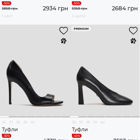
2934 грн
2684 грн
5868 грн
5368 грн
1 цвет
2 цвета
PREMIUM
36
37
38
39
40
36
37
38
39
40
Туфли
Туфли