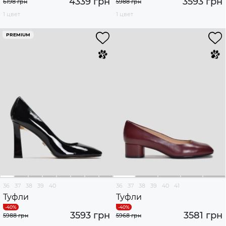
4339 грн
3593 грн
6198 грн
5988 грн
1 цвет
1 цвет
PREMIUM
36
37
38
39
40
36
37
38
39
40
41
Туфли
Туфли
3593 грн
3581 грн
5988 грн
5968 грн