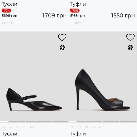
Туфли
Туфли
1709 грн
1550 грн
5698 грн
5168 грн
1 цвет
1 цвет
36
37
38
39
40
36
37
38
39
40
Туфли
Туфли