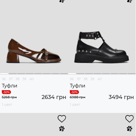
36
37
38
39
40
36
37
38
39
40
Туфли
Туфли
2634 грн
3494 грн
5268 грн
6988 грн
1 цвет
1 цвет