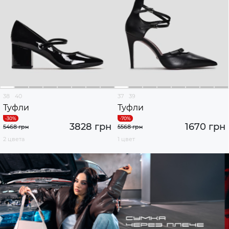
38
40
37
39
Туфли
Туфли
3828 грн
1670 грн
5468 грн
5568 грн
2 цвета
1 цвет