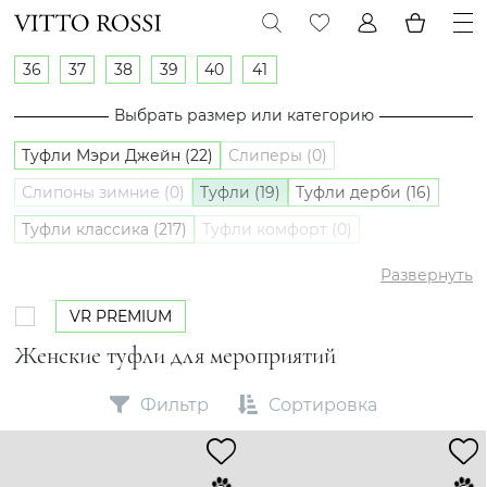
36
37
38
39
40
41
Выбрать размер или категорию
Туфли Мэри Джейн (22)
Слиперы (0)
Слипоны зимние (0)
Туфли (19)
Туфли дерби (16)
Туфли классика (217)
Туфли комфорт (0)
Туфли лоферы (106)
Туфли оксфорды (1)
Слипоны (1)
Развернуть
VR PREMIUM
Женские туфли для мероприятий
Фильтр
Сортировка