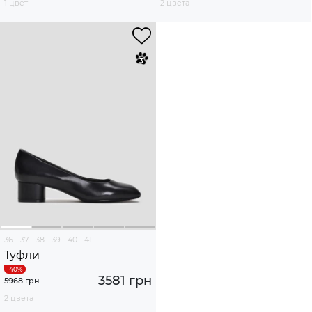
1 цвет
2 цвета
36
37
38
39
40
41
Туфли
3581 грн
5968 грн
2 цвета