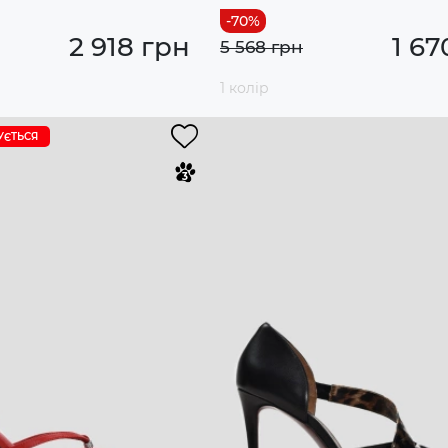
2 918 грн
1 67
5 568 грн
1 колір
УЄTЬСЯ