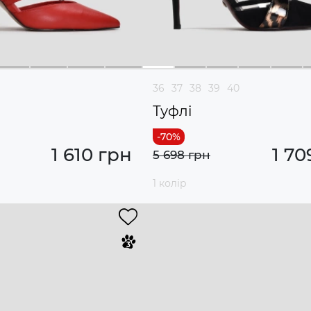
36
37
38
39
40
Туфлі
1 610 грн
1 70
5 698 грн
1 колір