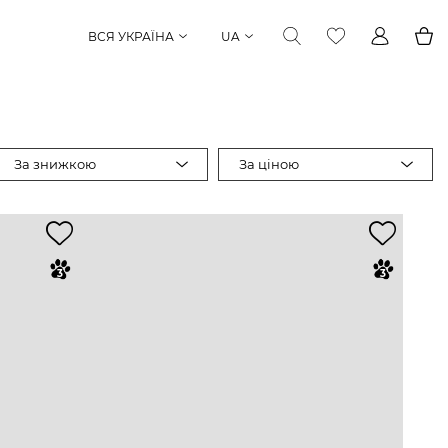
ВСЯ УКРАЇНА
UA
За знижкою
За ціною