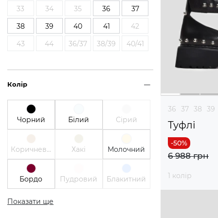
33
34
35
36
37
38
39
40
41
42
43
44
36/37
38/39
40/41
Колір
36
37
38
39
Чорний
Білий
Сірий
Туфлі
Коричневий
Хакі
Молочний
6 988 грн
1 колір
Бордо
Пудровий
Блакитний
Показати ще