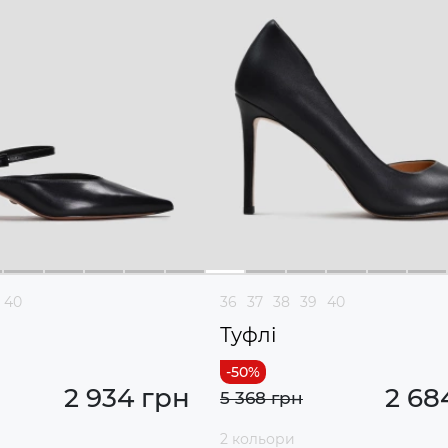
40
36
37
38
39
40
Туфлі
2 934 грн
2 68
5 368 грн
2 кольори