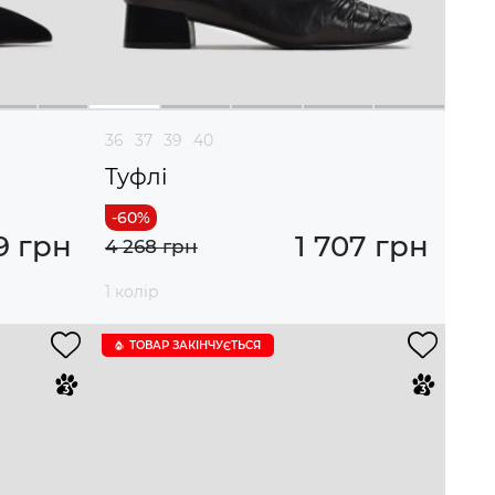
36
37
39
40
Туфлі
9 грн
1 707 грн
4 268 грн
1 колір
ТОВАР ЗАКІНЧУЄTЬСЯ