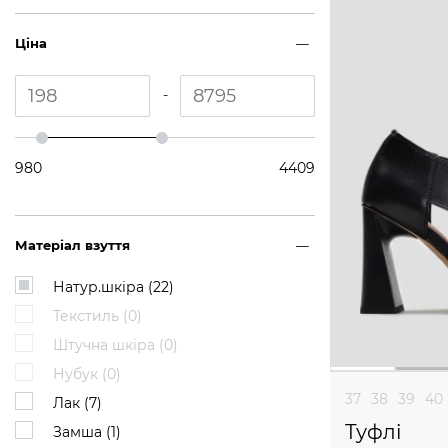
Ціна
-
980
4409
Матеріал взуття
Натур.шкіра (
22
)
Текстиль (
0
)
Штучна шкіра (
0
)
Нубук (
0
)
37
38
39
40
Лак (
7
)
Туфлі
Замша (
1
)