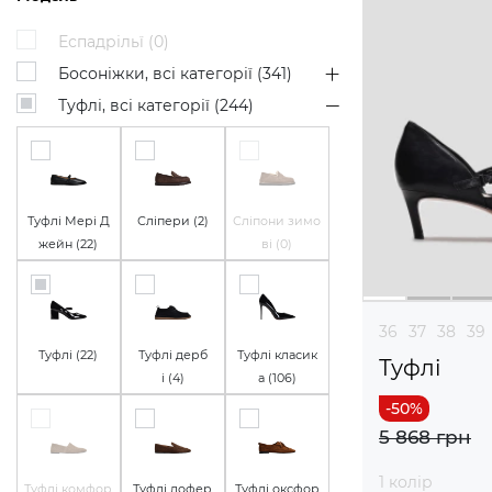
Еспадрільї (
0
)
Босоніжки, всі категорії (
341
)
Туфлі, всі категорії (
244
)
Туфлі Мері Д
Сліпери (
2
)
Сліпони зимо
жейн (
22
)
ві (
0
)
36
37
38
39
Туфлі (
22
)
Туфлі дерб
Туфлі класик
Туфлі
і (
4
)
а (
106
)
5 868 грн
1 колір
Туфлі комфор
Туфлі лофер
Туфлі оксфор