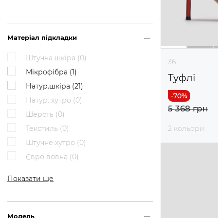
Матеріал підкладки
Штучна шкіра (
0
)
36
Мікрофібра (
1
)
Туфлі
Натур.шкіра (
21
)
Натур. хутро (
0
)
5 368 грн
Шерсть (
0
)
Текстиль (
0
)
2 кольори
Штучне хутро (
0
)
Євро вовна (
0
)
Показати ще
Модель