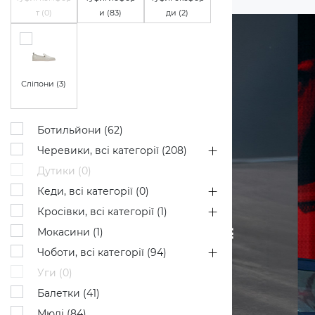
т (
0
)
и (
83
)
ди (
2
)
Сліпони (
3
)
Ботильйони (
62
)
Черевики, всі категорії (
208
)
Дутики (
0
)
Кеди, всі категорії (
0
)
Кросівки, всі категорії (
1
)
Мокасини (
1
)
Чоботи, всі категорії (
94
)
Уги (
0
)
Балетки (
41
)
Мюлі (
84
)