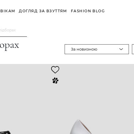
ВІКАМ
ДОГЛЯД ЗА ВЗУТТЯМ
FASHION BLOG
 підборах
борах
За новизною