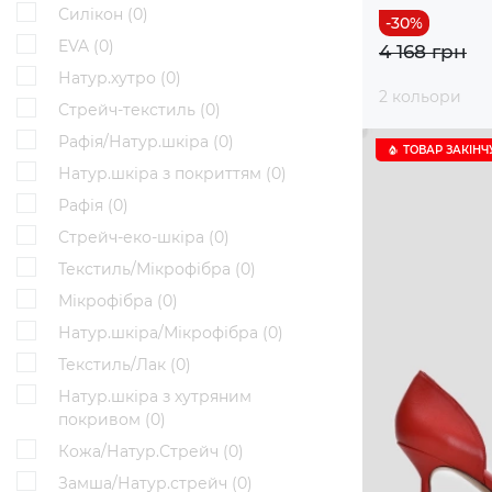
Силікон (
0
)
EVA (
0
)
4 168 грн
Натур.хутро (
0
)
2 кольори
Стрейч-текстиль (
0
)
Рафія/Натур.шкіра (
0
)
ТОВАР ЗАКІНЧ
Натур.шкіра з покриттям (
0
)
Рафія (
0
)
Стрейч-еко-шкіра (
0
)
Текстиль/Мікрофібра (
0
)
Мікрофібра (
0
)
Натур.шкіра/Мікрофібра (
0
)
Текстиль/Лак (
0
)
Натур.шкіра з хутряним
покривом (
0
)
Кожа/Натур.Стрейч (
0
)
Замша/Натур.стрейч (
0
)