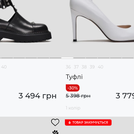
40
36
37
38
39
40
Туфлі
3 494 грн
3 77
5 398 грн
1 колір
ТОВАР ЗАКІНЧУЄTЬСЯ