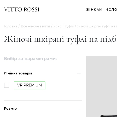
ЖІНКАМ
ЧОЛО
Головна
Все жіноче взуття
Жіночі туфлі
Жіночі шкіряні туфлі на
Жіночі шкіряні туфлі на під
Вибір за параметрами:
Лінійка товарів
VR PREMIUM
Розмір