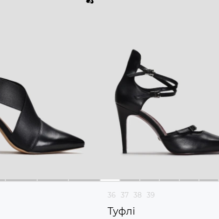
36
37
38
39
Туфлі