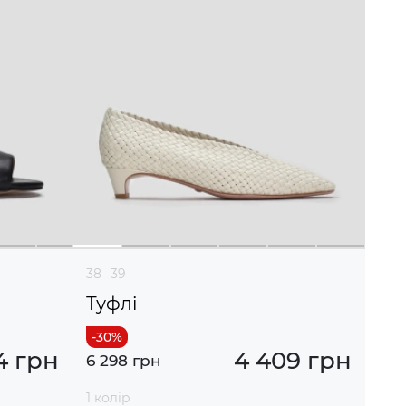
38
39
Туфлі
4 грн
4 409 грн
6 298 грн
1 колір