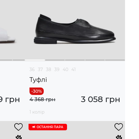
36
37
38
39
40
41
Туфлі
9 грн
3 058 грн
4 368 грн
1 колір
ОСТАННЯ ПАРА