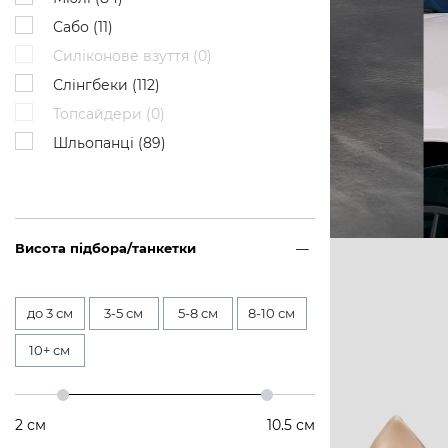
Сабо (
11
)
Силіконове взуття (
0
)
Слінгбеки (
112
)
Топсайдери (
0
)
Шльопанці (
89
)
Висота підбора/танкетки
до 3 см
3-5 см
5-8 см
8-10 см
10+ см
2
см
10.5
см