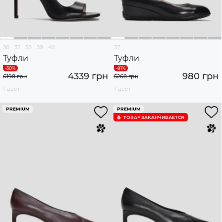
36
37
38
39
40
37
Туфли
Туфли
4339 грн
980 грн
6198 грн
5268 грн
1 цвет
1 цвет
PREMIUM
PREMIUM
ТОВАР ЗАКАНЧИВАЕТСЯ