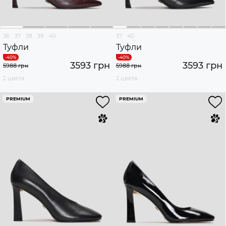
36
37
38
39
40
37
40
Туфли
Туфли
3593 грн
3593 грн
5988 грн
5988 грн
2 цвета
2 цвета
PREMIUM
PREMIUM