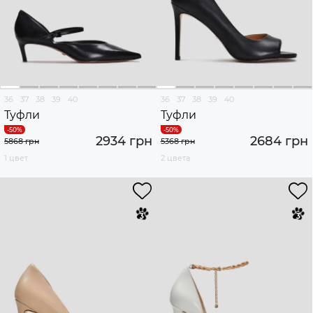
36
37
38
39
40
36
37
38
39
40
Туфли
Туфли
2934 грн
2684 грн
5868 грн
5368 грн
1 цвет
2 цвета