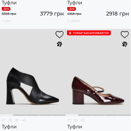
Туфли
Туфли
3779 грн
2918 грн
5398 грн
4168 грн
1 цвет
2 цвета
ТОВАР ЗАКАНЧИВАЕТСЯ
37
38
39
40
37
38
40
Туфли
Туфли