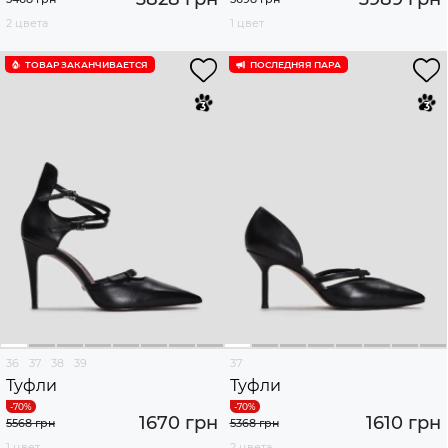
2 цвета
1 цвет
ТОВАР ЗАКАНЧИВАЕТСЯ
ПОСЛЕДНЯЯ ПАРА
36
37
38
39
37
Туфли
Туфли
1670 грн
1610 грн
5568 грн
5368 грн
1 цвет
2 цвета