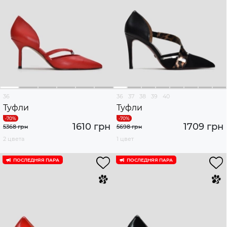
36
36
37
38
39
40
Туфли
Туфли
1610 грн
1709 грн
5368 грн
5698 грн
2 цвета
1 цвет
ПОСЛЕДНЯЯ ПАРА
ПОСЛЕДНЯЯ ПАРА