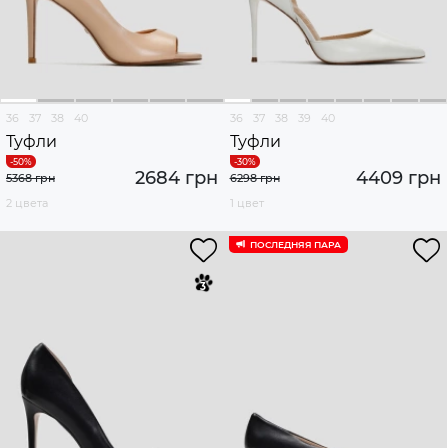
36
37
38
40
36
37
38
39
40
Туфли
Туфли
2684 грн
4409 грн
5368 грн
6298 грн
2 цвета
1 цвет
ПОСЛЕДНЯЯ ПАРА