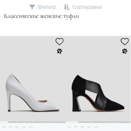
Фильтр
Сортировка
Классические женские туфли
36
37
38
39
40
36
37
38
39
40