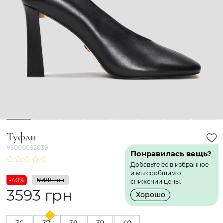
1
2
3
4
5
6
7
8
Туфли
VS000092039
Понравилась вещь?
Добавьте её в избранное
и мы сообщим о
-40%
5988 грн
снижении цены.
3593 грн
Хорошо