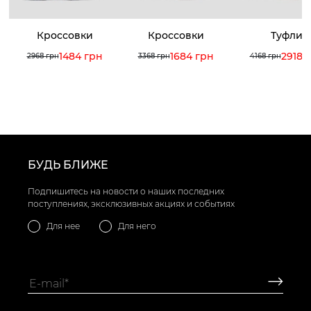
Кроссовки
Кроссовки
Туфли
1484 грн
1684 грн
2918 
2968 грн
3368 грн
4168 грн
БУДЬ БЛИЖЕ
Подпишитесь на новости о наших последних
поступлениях, эксклюзивных акциях и событиях
Для нее
Для него