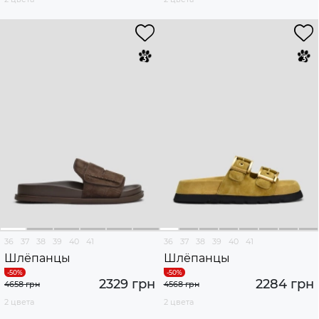
36
37
38
39
40
41
36
37
38
39
40
41
Шлёпанцы
Шлёпанцы
2329 грн
2284 грн
4658 грн
4568 грн
2 цвета
2 цвета