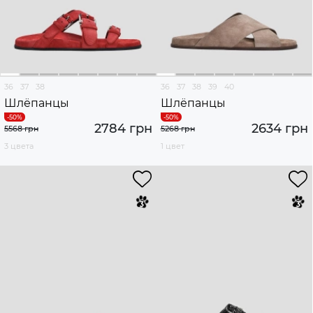
36
37
38
36
37
38
39
40
Шлёпанцы
Шлёпанцы
2784 грн
2634 грн
5568 грн
5268 грн
3 цвета
1 цвет