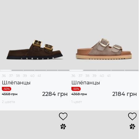
36
37
38
39
40
41
36
37
38
39
40
41
Шлёпанцы
Шлёпанцы
2284 грн
2184 грн
4568 грн
4368 грн
2 цвета
1 цвет