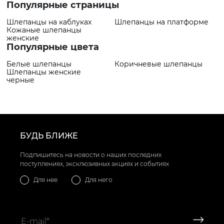
Популярные страницы
Шлепанцы на каблуках
Шлепанцы на платформе
Кожаные шлепанцы
женские
Популярные цвета
Белые шлепанцы
Коричневые шлепанцы
Шлепанцы женские
черные
БУДЬ БЛИЖЕ
Подпишитесь на новости о наших последних
поступлениях, эксклюзивных акциях и событиях
Для нее
Для него