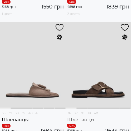
1550 грн
1839 грн
5168 грн
4598 грн
1 цвет
2 цвета
36
37
38
39
40
41
36
37
38
39
40
Шлёпанцы
Шлёпанцы
1984 грн
2634 грн
3968 грн
5268 грн