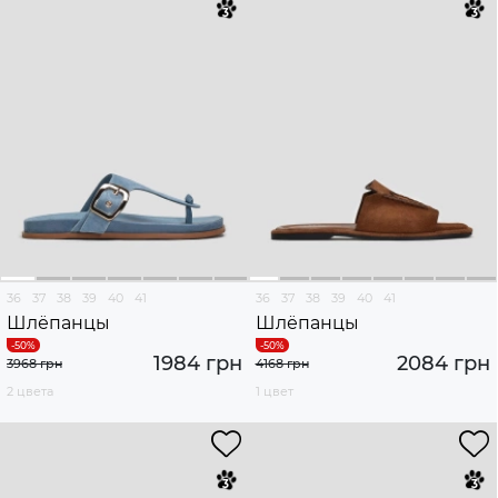
36
37
38
39
40
41
36
37
38
39
40
41
Шлёпанцы
Шлёпанцы
1984 грн
2084 грн
3968 грн
4168 грн
2 цвета
1 цвет