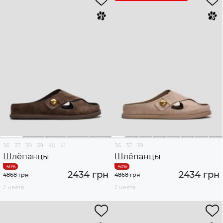
36
37
38
39
40
41
36
37
39
Шлёпанцы
Шлёпанцы
2434 грн
2434 грн
4868 грн
4868 грн
2 цвета
2 цвета