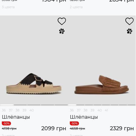
3 цвета
2 цвета
36
37
38
39
40
36
37
38
39
40
41
Шлёпанцы
Шлёпанцы
2099 грн
2329 грн
4198 грн
4658 грн
2 цвета
2 цвета