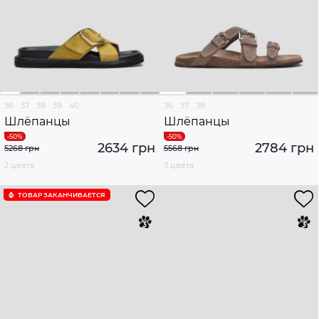
36
37
38
39
40
36
37
38
Шлёпанцы
Шлёпанцы
2634 грн
2784 грн
5268 грн
5568 грн
2 цвета
3 цвета
ТОВАР ЗАКАНЧИВАЕТСЯ