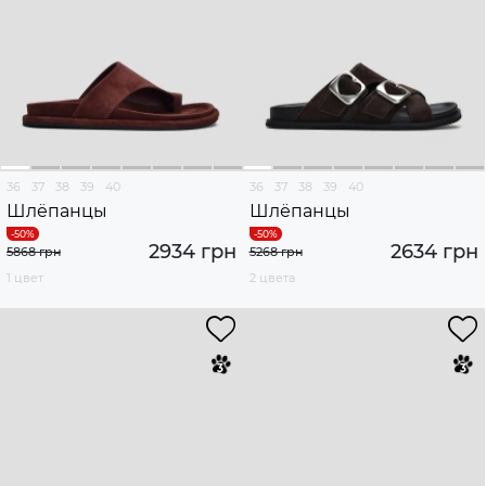
36
37
38
39
40
36
37
38
39
40
Шлёпанцы
Шлёпанцы
2934 грн
2634 грн
5868 грн
5268 грн
1 цвет
2 цвета