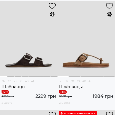
36
37
38
39
40
41
36
37
38
39
40
41
Шлёпанцы
Шлёпанцы
2299 грн
1984 грн
4598 грн
3968 грн
2 цвета
2 цвета
ТОВАР ЗАКАНЧИВАЕТСЯ