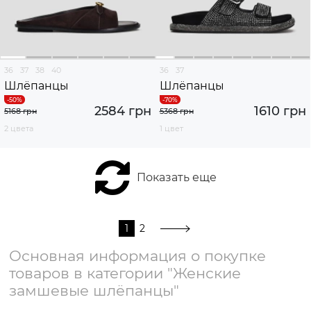
36
37
38
40
36
37
Шлёпанцы
Шлёпанцы
2584 грн
1610 грн
5168 грн
5368 грн
2 цвета
1 цвет
Показать еще
1
2
Основная информация о покупке
товаров в категории "Женские
замшевые шлёпанцы"