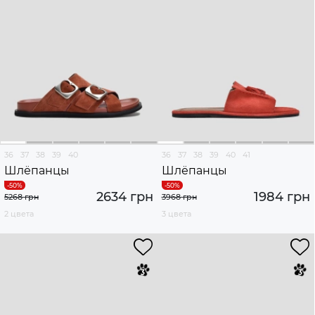
36
37
38
39
40
36
37
38
39
40
41
Шлёпанцы
Шлёпанцы
2634 грн
1984 грн
5268 грн
3968 грн
2 цвета
3 цвета