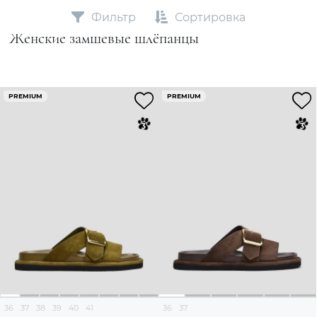
Фильтр
Сортировка
Женские замшевые шлёпанцы
PREMIUM
PREMIUM
36
37
38
39
40
41
36
37