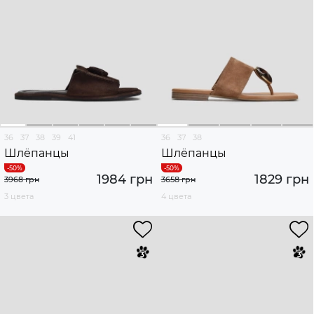
36
37
38
39
41
36
37
38
Шлёпанцы
Шлёпанцы
1984 грн
1829 грн
3968 грн
3658 грн
3 цвета
4 цвета