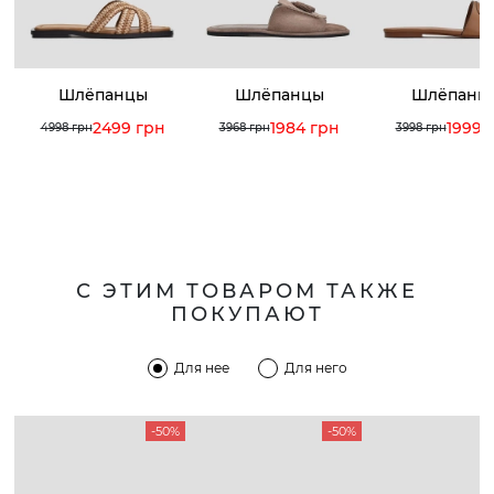
Шлёпанцы
Шлёпанцы
Шлёпанц
2499 грн
1984 грн
1999 
4998 грн
3968 грн
3998 грн
С ЭТИМ ТОВАРОМ ТАКЖЕ
ПОКУПАЮТ
Для нее
Для него
-50%
-50%