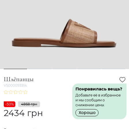
1
2
3
4
5
Шлёпанцы
VS000093914
Понравилась вещь?
Добавьте её в избранное
и мы сообщим о
-50%
4868 грн
снижении цены.
2434 грн
Хорошо