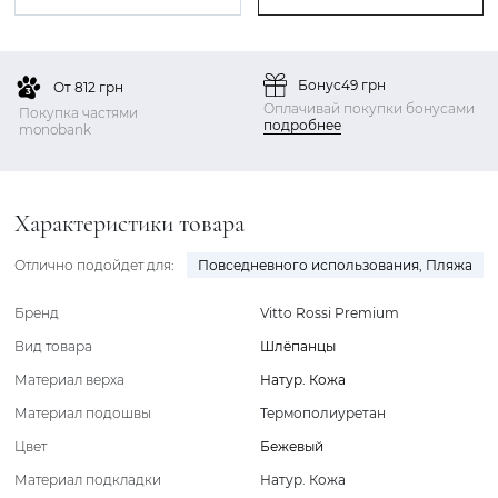
Бонус
49 грн
От 812 грн
Оплачивай покупки бонусами
Покупка частями
подробнее
monobank
Характеристики товара
Отлично подойдет для:
Повседневного использования
,
Пляжа
Бренд
Vitto Rossi Premium
Вид товара
Шлёпанцы
Материал верха
Натур. Кожа
Материал подошвы
Термополиуретан
Цвет
Бежевый
Материал подкладки
Натур. Кожа