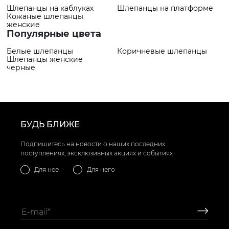
Шлепанцы на каблуках
Шлепанцы на платформе
Кожаные шлепанцы
женские
Популярные цвета
Белые шлепанцы
Коричневые шлепанцы
Шлепанцы женские
черные
БУДЬ БЛИЖЕ
Подпишитесь на новости о наших последних
поступлениях, эксклюзивных акциях и событиях
Для нее
Для него