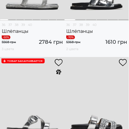
36
37
38
39
40
36
37
38
39
40
Шлёпанцы
Шлёпанцы
2784 грн
1610 грн
5568 грн
5368 грн
3 цвета
2 цвета
ТОВАР ЗАКАНЧИВАЕТСЯ