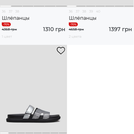
36
37
38
36
37
38
39
40
Шлёпанцы
Шлёпанцы
1310 грн
1397 грн
4368 грн
4658 грн
1 цвет
2 цвета