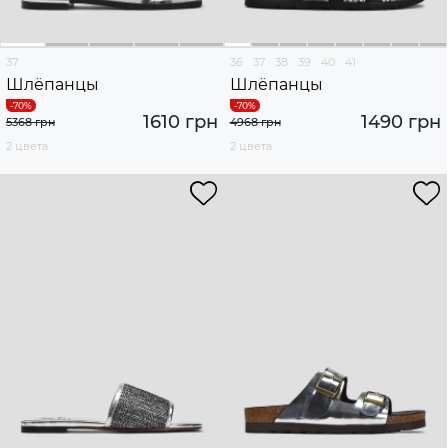
37
36
37
38
39
40
41
Шлёпанцы
Шлёпанцы
1610 грн
1490 грн
5368 грн
4968 грн
2 цвета
2 цвета