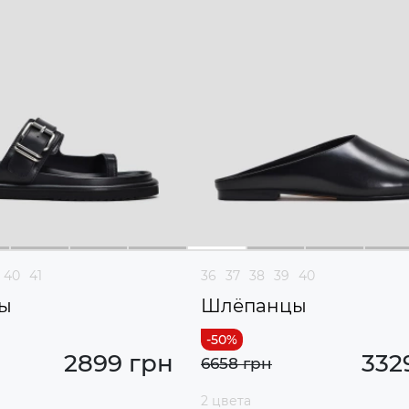
40
41
36
37
38
39
40
ы
Шлёпанцы
2899 грн
332
6658 грн
2 цвета