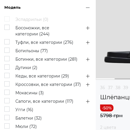
Модель
Эспадрильи (
0
)
Босоножки, все
категории (
244
)
Туфли, все категории (
276
)
Ботильоны (
77
)
Ботинки, все категории (
281
)
Дутики (
2
)
Кеды, все категории (
29
)
Кроссовки, все категории (
37
)
36
37
38
39
Мокасины (
3
)
Шлёпанц
Сапоги, все категории (
117
)
Угги (
16
)
5798 грн
Балетки (
32
)
Мюли (
72
)
2 цвета