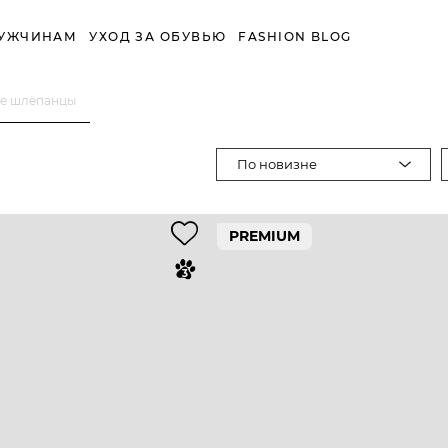
УЖЧИНАМ
УХОД ЗА ОБУВЬЮ
FASHION BLOG
ые шлёпанцы
По новизне
PREMIUM