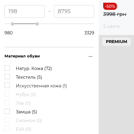
-
3998 грн
2 цвета
980
3329
PREMIUM
Материал обуви
Натур. Кожа (
72
)
Текстиль (
5
)
Искусственная кожа (
1
)
Нубук (
0
)
Лак (
0
)
Замша (
5
)
Силикон (
0
)
EVA (
0
)