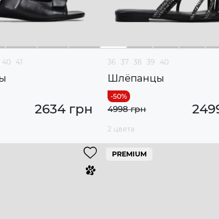
40
41
36
37
38
39
40
ы
Шлёпанцы
2634 грн
249
4998 грн
2 цвета
PREMIUM