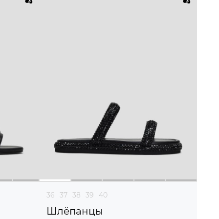
36
37
38
39
40
Шлёпанцы