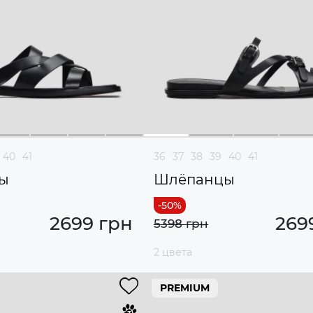
40
41
36
37
38
39
40
41
ы
Шлёпанцы
2699 грн
269
5398 грн
2 цвета
PREMIUM