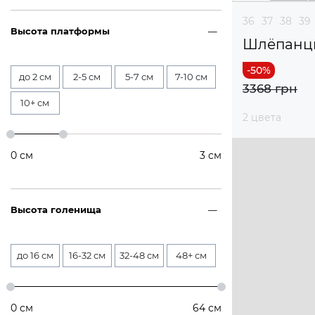
36
37
38
39
Высота платформы
Шлёпанц
до 2 см
2-5 см
5-7 см
7-10 см
3368 грн
10+ см
2 цвета
0
см
3
см
Высота голенища
до 16 см
16-32 см
32-48 см
48+ см
0
см
64
см