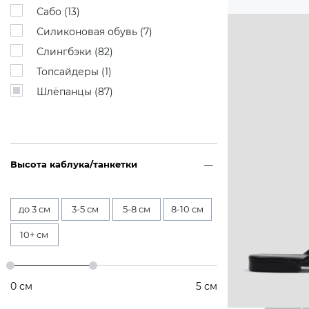
Сабо (
13
)
Силиконовая обувь (
7
)
Слингбэки (
82
)
Топсайдеры (
1
)
Шлёпанцы (
87
)
Высота каблука/танкетки
до 3 см
3-5 см
5-8 см
8-10 см
10+ см
0
см
5
см