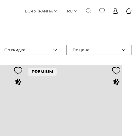
ВСЯ УКРАИНА
RU
По скидке
По цене
PREMIUM