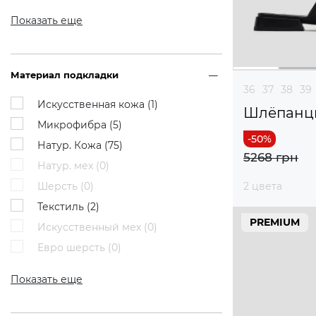
Показать еще
Материал подкладки
36
37
38
39
Искусственная кожа (
1
)
Шлёпанц
Микрофибра (
5
)
Натур. Кожа (
75
)
5268 грн
Натур. мех (
0
)
Шерсть (
0
)
2 цвета
Текстиль (
2
)
PREMIUM
Искусственный мех (
0
)
Евро шерсть (
0
)
Показать еще