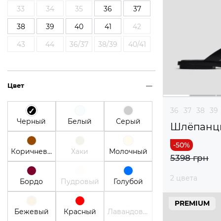
33
34
35
36
37
38
39
40
41
42
43
44
36/37
38/39
40/41
Цвет
36
37
38
39
Черный
Белый
Серый
Шлёпанц
Коричневый
Хаки
Молочный
5398 грн
2 цвета
Бордо
Пудровый
Голубой
PREMIUM
Бежевый
Красный
Лавандовый