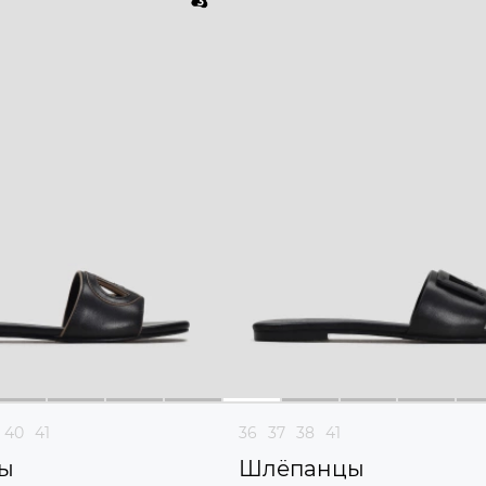
40
41
36
37
38
41
ы
Шлёпанцы