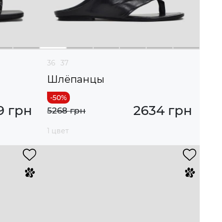
36
37
Шлёпанцы
9 грн
2634 грн
5268 грн
1 цвет