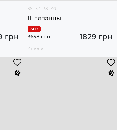
36
37
38
40
Шлёпанцы
9 грн
1829 грн
3658 грн
2 цвета