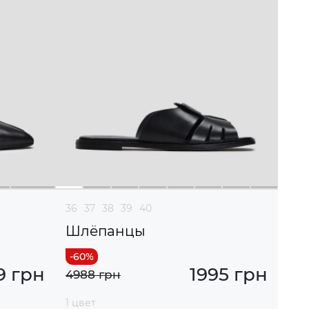
36
37
38
39
40
Шлёпанцы
9 грн
1995 грн
4988 грн
1 цвет