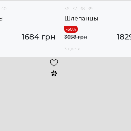
40
36
37
38
39
ы
Шлёпанцы
1684 грн
182
3658 грн
3 цвета