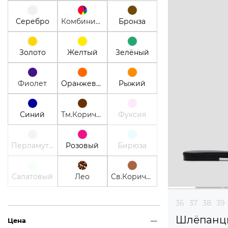
Серебро
Комбинированный
Бронза
Золото
Желтый
Зелёный
Фиолет
Оранжевый
Рыжий
Синий
Тм.Коричневый
Фуксия
Перламутр
Розовый
Бирюза
Салатовый
Лео
Св.Коричневый
36
37
38
39
Шлёпанц
Цена