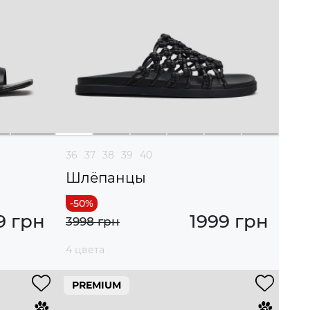
36
37
38
39
40
Шлёпанцы
9 грн
1999 грн
3998 грн
4 цвета
PREMIUM