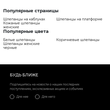
1829 грн
товар
✅ Самый
Шлёпанцы VS000094563
Популярные страницы
популярный товар
Оранжевый
- 1829 грн
Шлепанцы на каблуках
Шлепанцы на платформе
Кожаные шлепанцы
женские
Популярные цвета
Белые шлепанцы
Коричневые шлепанцы
Шлепанцы женские
черные
БУДЬ БЛИЖЕ
Подпишитесь на новости о наших последних
поступлениях, эксклюзивных акциях и событиях
Для нее
Для него