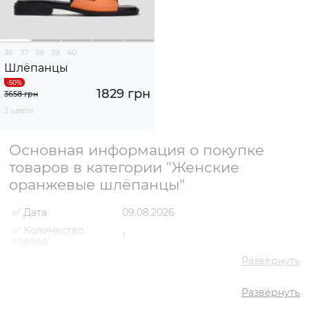
36
37
38
39
40
Шлёпанцы
1829 грн
3658 грн
3 цвета
Основная информация о покупке
товаров в категории "Женские
оранжевые шлёпанцы"
✅ Дата
09.08.2026
✅ Количество
1
товара
✅ Средняя цена
1829 грн
Развернуть
✅ Самый дешевый
1829 грн
товар
Развернуть
✅ Самый дорогой