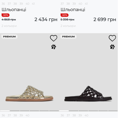
36
37
38
39
40
41
37
38
39
40
41
Шльопанці
Шльопанці
2 434 грн
2 699 грн
4 868 грн
5 398 грн
2 кольори
2 кольори
PREMIUM
PREMIUM
36
37
38
39
40
36
37
38
39
40