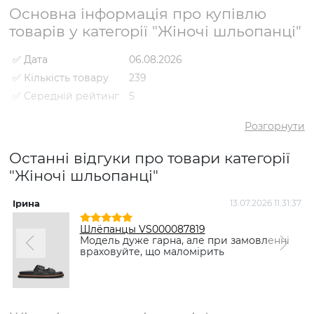
Основна інформація про купівлю
товарів у категорії "Жіночі шльопанці"
✅ Дата
06.08.2026
✅ Кількість товару
239
✅ Середній рейтинг
5
✅ Середня ціна
1808 грн
Розгорнути
✅ Найдешевший
980 грн
товар
Останні відгуки про товари категорії
✅ Найдорожчий
3329 грн
"Жіночі шльопанці"
товар
✅ Найпопулярніший
Шльопанці VS000087385 Чорний
товар
- 980 грн
Ірина
13.07.2026 11:31:37
Н
Шлёпанцы VS000087819
Модель дуже гарна, але при замовленні
враховуйте, що маломірить