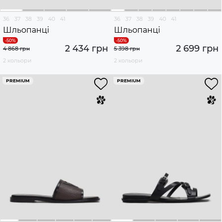
36
37
38
39
40
41
36
37
38
39
40
41
Шльопанці
Шльопанці
2 434 грн
2 699 грн
4 868 грн
5 398 грн
2 кольори
2 кольори
PREMIUM
PREMIUM