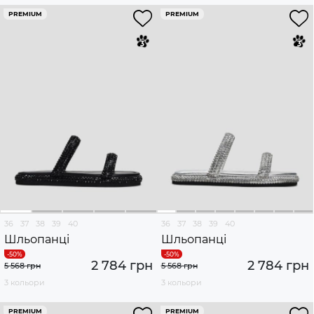
PREMIUM
PREMIUM
36
37
38
39
40
36
37
38
39
40
Шльопанці
Шльопанці
2 784 грн
2 784 грн
5 568 грн
5 568 грн
3 кольори
3 кольори
PREMIUM
PREMIUM