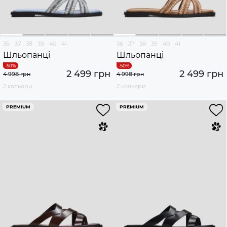
36
37
38
39
40
41
36
37
38
39
40
41
Шльопанці
Шльопанці
2 499 грн
2 499 грн
4 998 грн
4 998 грн
2 кольори
2 кольори
PREMIUM
PREMIUM