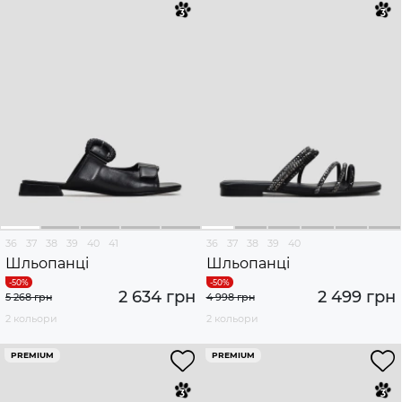
36
37
38
39
40
41
36
37
38
39
40
Шльопанці
Шльопанці
2 634 грн
2 499 грн
5 268 грн
4 998 грн
2 кольори
2 кольори
PREMIUM
PREMIUM