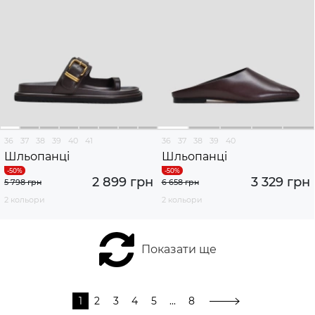
36
37
38
39
40
41
36
37
38
39
40
Шльопанці
Шльопанці
2 899 грн
3 329 грн
5 798 грн
6 658 грн
2 кольори
2 кольори
Показати ще
1
2
3
4
5
...
8