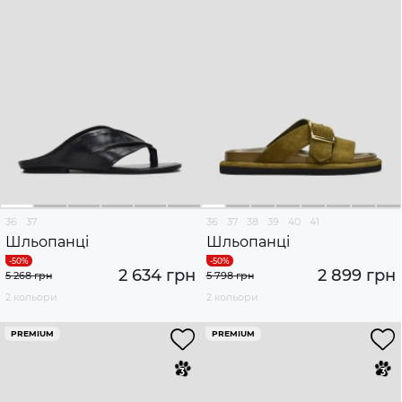
36
37
36
37
38
39
40
41
Шльопанці
Шльопанці
2 634 грн
2 899 грн
5 268 грн
5 798 грн
2 кольори
2 кольори
PREMIUM
PREMIUM