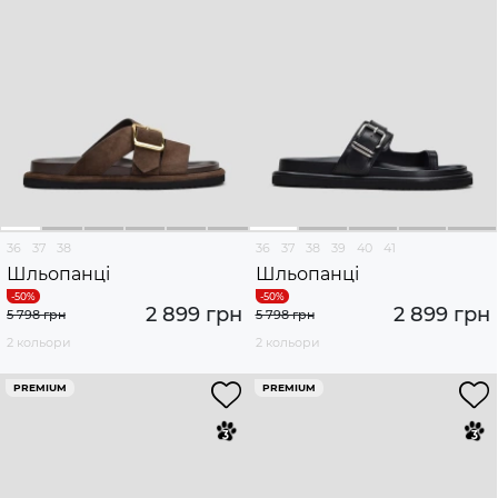
36
37
38
36
37
38
39
40
41
Шльопанці
Шльопанці
2 899 грн
2 899 грн
5 798 грн
5 798 грн
2 кольори
2 кольори
PREMIUM
PREMIUM