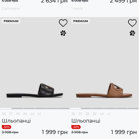
2 634 грн
2 499 грн
5 268 грн
4 998 грн
2 кольори
1 колір
PREMIUM
PREMIUM
36
37
38
39
40
41
36
37
38
39
40
41
Шльопанці
Шльопанці
1 999 грн
1 999 грн
3 998 грн
3 998 грн