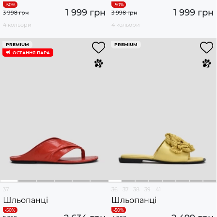
1 999 грн
1 999 грн
3 998 грн
3 998 грн
4 кольори
4 кольори
PREMIUM
PREMIUM
ОСТАННЯ ПАРА
37
36
37
38
39
41
Шльопанці
Шльопанці