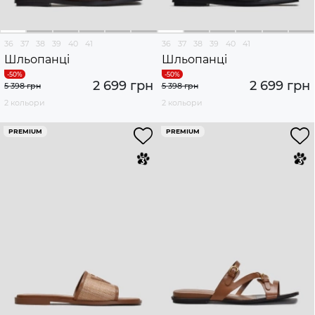
36
37
38
39
40
41
36
37
38
39
40
41
Шльопанці
Шльопанці
2 699 грн
2 699 грн
5 398 грн
5 398 грн
2 кольори
2 кольори
PREMIUM
PREMIUM