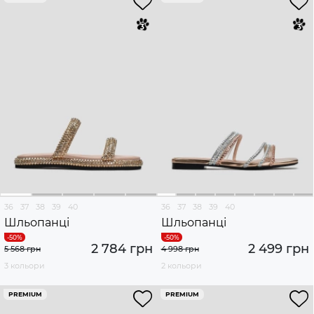
36
37
38
39
40
36
37
38
39
40
Шльопанці
Шльопанці
2 784 грн
2 499 грн
5 568 грн
4 998 грн
3 кольори
2 кольори
PREMIUM
PREMIUM