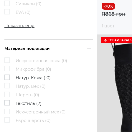
Силикон (
0
)
EVA (
0
)
11868 грн
Показать еще
1 цвет
ТОВАР ЗАКАН
Материал подкладки
Искусственная кожа (
0
)
Микрофибра (
0
)
Натур. Кожа (
10
)
Натур. мех (
0
)
Шерсть (
0
)
Текстиль (
7
)
Искусственный мех (
0
)
Евро шерсть (
0
)