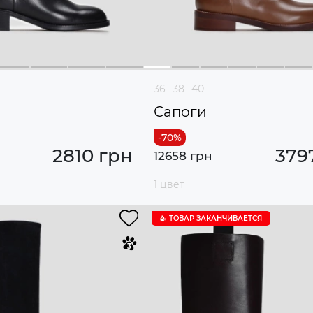
36
38
40
Сапоги
2810 грн
379
12658 грн
1 цвет
ТОВАР ЗАКАНЧИВАЕТСЯ