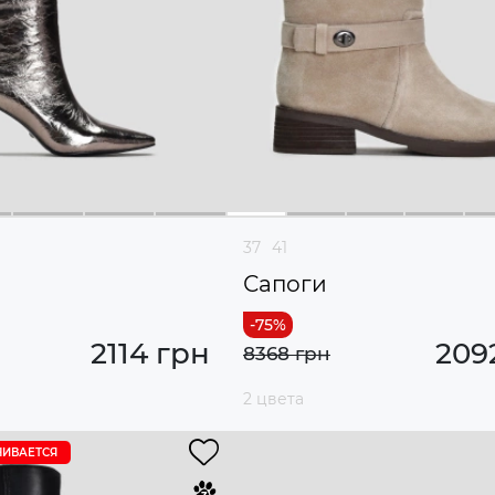
37
41
Сапоги
2114 грн
209
8368 грн
2 цвета
ЧИВАЕТСЯ