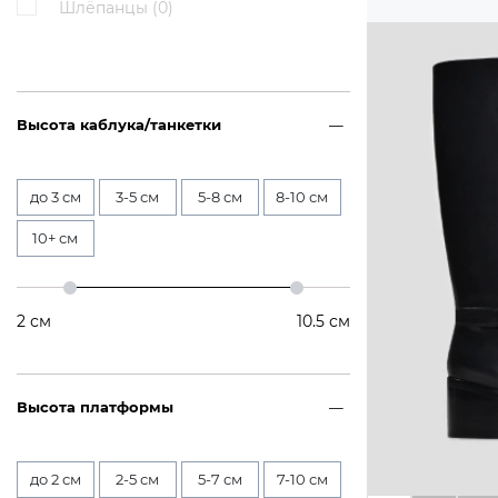
Шлёпанцы (
0
)
Высота каблука/танкетки
до 3 см
3-5 см
5-8 см
8-10 см
10+ см
2
см
10.5
см
Высота платформы
до 2 см
2-5 см
5-7 см
7-10 см