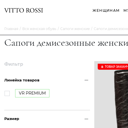
ЖЕНЩИНАМ
М
Главная
Вся женская обувь
Cапоги женские
Сапоги демисезон
Сапоги демисезонные женски
Фильтр
ТОВАР ЗАКАН
Линейка товаров
VR PREMIUM
Размер