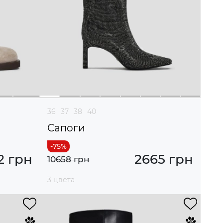
36
37
38
40
Сапоги
2 грн
2665 грн
10658 грн
3 цвета