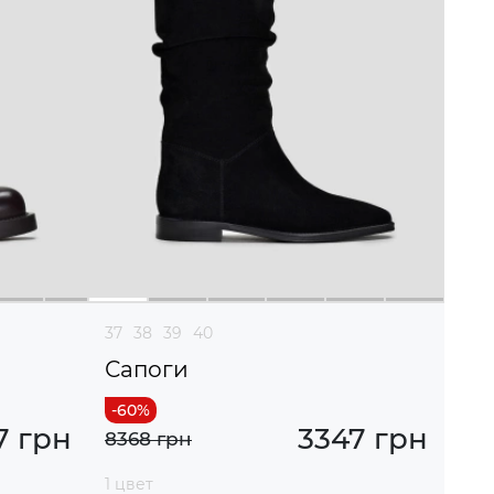
37
38
39
40
Сапоги
7 грн
3347 грн
8368 грн
1 цвет