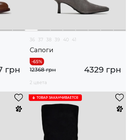
36
37
38
39
40
41
Сапоги
7 грн
4329 грн
12368 грн
2 цвета
ТОВАР ЗАКАНЧИВАЕТСЯ