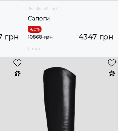
36
38
39
40
Сапоги
7 грн
4347 грн
10868 грн
1 цвет