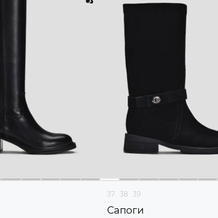
37
38
39
Сапоги