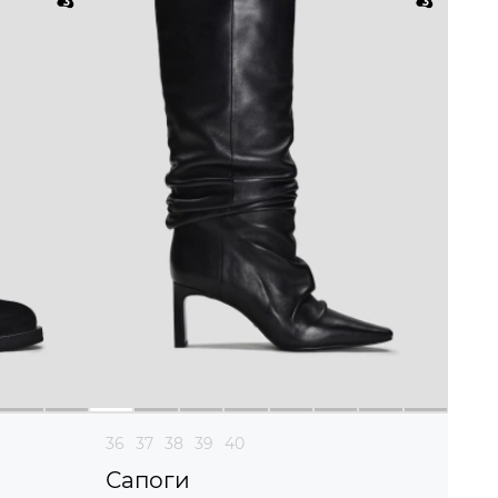
36
37
38
39
40
Сапоги