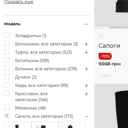
Показать еще
Модель
Эспадрильи (
1
)
36
Босоножки, все категории (
3
)
Сапоги
Туфли, все категории (
523
)
Ботильоны (
109
)
9368 грн
Ботинки, все категории (
278
)
1 цвет
Дутики (
2
)
Кеды, все категории (
99
)
Кроссовки, все
категории (
146
)
Мокасины (
48
)
Сапоги, все категории (
173
)