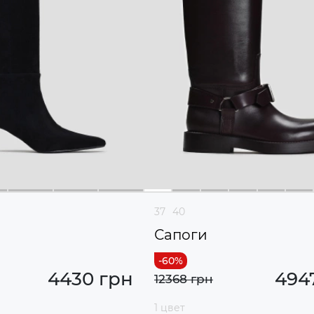
37
40
Сапоги
4430 грн
494
12368 грн
1 цвет