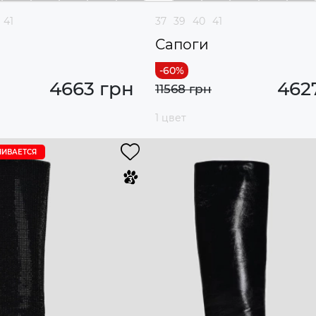
41
37
39
40
41
Сапоги
4663 грн
462
11568 грн
1 цвет
ЧИВАЕТСЯ