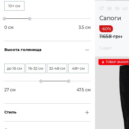
10+ см
37
38
39
40
Сапоги
0
см
3.5
см
11658 грн
1 цвет
Высота голенища
ТОВАР ЗАКАН
до 16 см
16-32 см
32-48 см
48+ см
27
см
47.5
см
Стиль