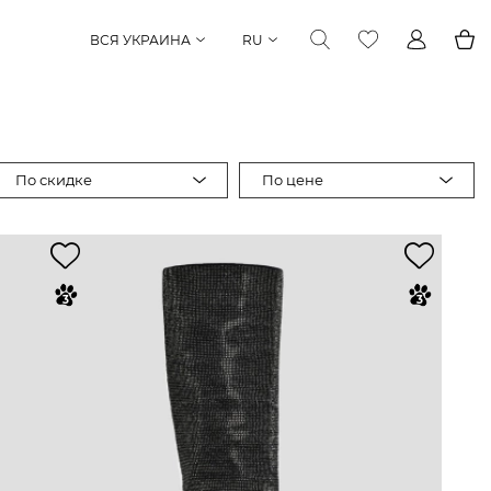
ВСЯ УКРАИНА
RU
По скидке
По цене