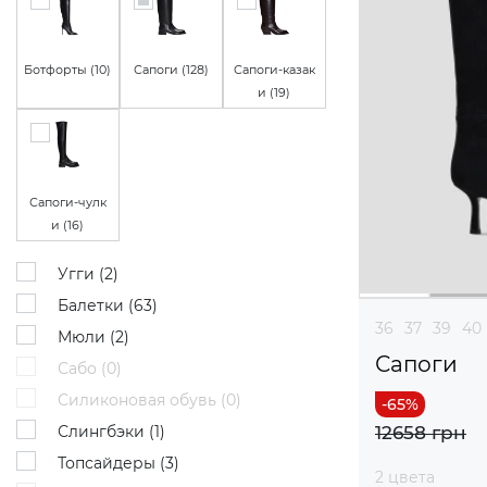
Ботфорты (
10
)
Сапоги (
128
)
Сапоги-казак
и (
19
)
Сапоги-чулк
и (
16
)
Угги (
2
)
Балетки (
63
)
36
37
39
40
Мюли (
2
)
Сапоги
Сабо (
0
)
Силиконовая обувь (
0
)
Слингбэки (
1
)
12658 грн
Топсайдеры (
3
)
2 цвета