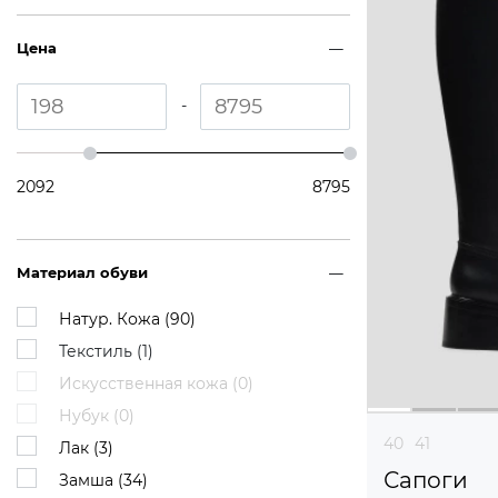
Цена
-
2092
8795
Материал обуви
Натур. Кожа (
90
)
Текстиль (
1
)
Искусственная кожа (
0
)
Нубук (
0
)
40
41
Лак (
3
)
Сапоги
Замша (
34
)