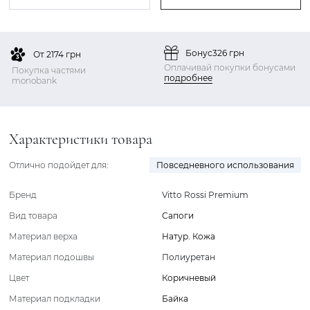
Бонус
326 грн
От 2174 грн
Оплачивай покупки бонусами
Покупка частями
подробнее
monobank
Характеристики товара
Отлично подойдет для:
Повседневного использования
Бренд
Vitto Rossi Premium
Вид товара
Сапоги
Материал верха
Натур. Кожа
Материал подошвы
Полиуретан
Цвет
Коричневый
Материал подкладки
Байка