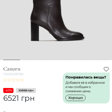
1
2
3
4
5
6
Сапоги
VS000091786
Понравилась вещь?
Добавьте её в избранное
и мы сообщим о
-40%
10868 грн
снижении цены.
6521 грн
Хорошо