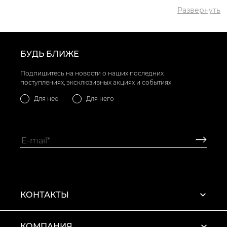
Развернуть
✅ Самый дорогой
4627 грн
товар
✅ Самый популярный
Сапоги VS000085966 Черный
товар
- 4263 грн
БУДЬ БЛИЖЕ
Подпишитесь на новости о наших последних
поступлениях, эксклюзивных акциях и событиях
Для нее
Для него
КОНТАКТЫ
КОМПАНИЯ