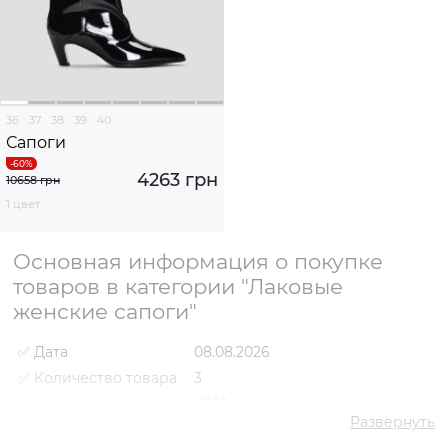
36
37
38
39
40
Сапоги
4263 грн
10658 грн
1 цвет
Основная информация о покупке
товаров в категории "Лаковые
женские сапоги"
✅ Дата
08.08.2026
✅ Количество товара
3
✅ Средняя цена
4385 грн
Развернуть
✅ Самый дешевый
4263 грн
товар