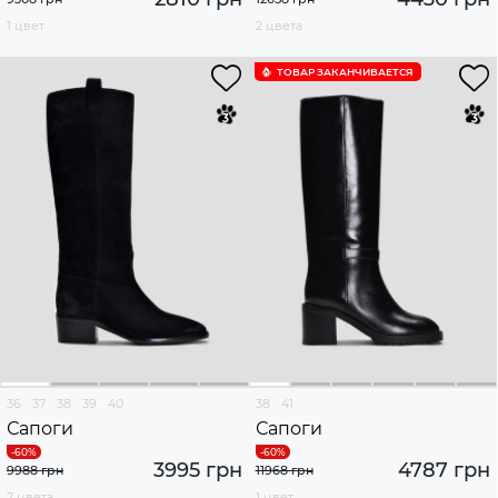
1 цвет
2 цвета
ТОВАР ЗАКАНЧИВАЕТСЯ
36
37
38
39
40
38
41
Сапоги
Сапоги
3995 грн
4787 грн
9988 грн
11968 грн
2 цвета
1 цвет