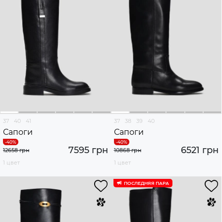
37
40
41
37
38
39
40
Сапоги
Сапоги
7595 грн
6521 грн
12658 грн
10868 грн
1 цвет
1 цвет
ПОСЛЕДНЯЯ ПАРА