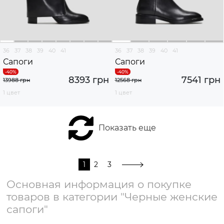
36
37
38
39
40
41
36
37
38
39
40
41
Сапоги
Сапоги
8393 грн
7541 грн
13988 грн
12568 грн
1 цвет
1 цвет
Показать еще
1
2
3
Основная информация о покупке
товаров в категории "Черные женские
сапоги"