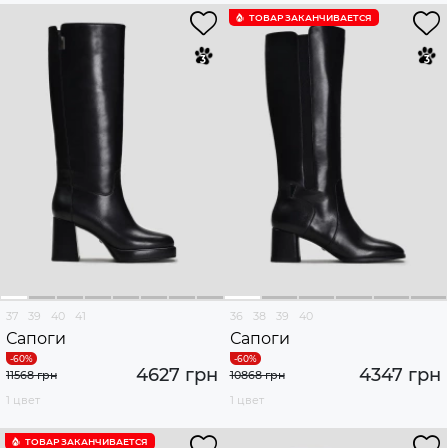
ТОВАР ЗАКАНЧИВАЕТСЯ
37
39
40
41
36
38
39
40
Сапоги
Сапоги
4627 грн
4347 грн
11568 грн
10868 грн
1 цвет
1 цвет
ТОВАР ЗАКАНЧИВАЕТСЯ