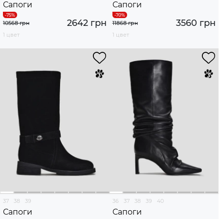
Сапоги
Сапоги
2642 грн
3560 грн
10568 грн
11868 грн
1 цвет
1 цвет
37
38
39
36
37
38
39
40
Сапоги
Сапоги