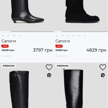
36
37
38
40
36
37
38
39
40
41
Сапоги
Сапоги
3797 грн
4829 грн
12658 грн
9658 грн
2 цвета
2 цвета
PREMIUM
PREMIUM