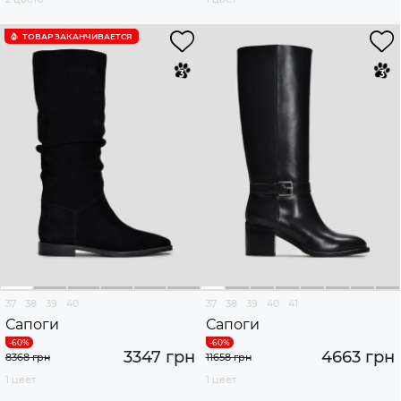
ТОВАР ЗАКАНЧИВАЕТСЯ
37
38
39
40
37
38
39
40
41
Сапоги
Сапоги
3347 грн
4663 грн
8368 грн
11658 грн
1 цвет
1 цвет