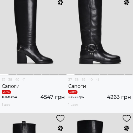
37
38
40
41
37
38
39
40
41
Сапоги
Сапоги
4547 грн
4263 грн
11368 грн
10658 грн
1 цвет
1 цвет