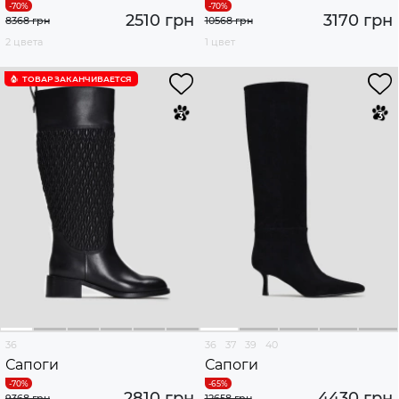
2510 грн
3170 грн
8368 грн
10568 грн
2 цвета
1 цвет
ТОВАР ЗАКАНЧИВАЕТСЯ
36
36
37
39
40
Сапоги
Сапоги
2810 грн
4430 грн
9368 грн
12658 грн