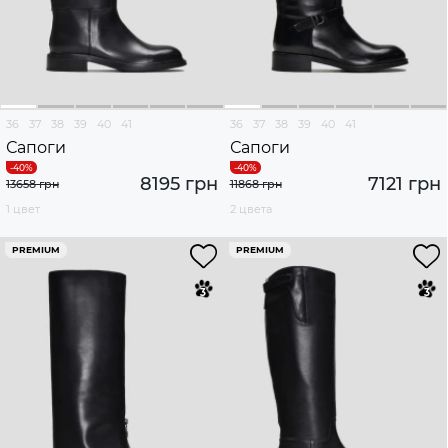
36
37
38
39
40
41
36
37
38
39
40
41
Сапоги
Сапоги
8195 грн
7121 грн
13658 грн
11868 грн
1 цвет
2 цвета
PREMIUM
PREMIUM