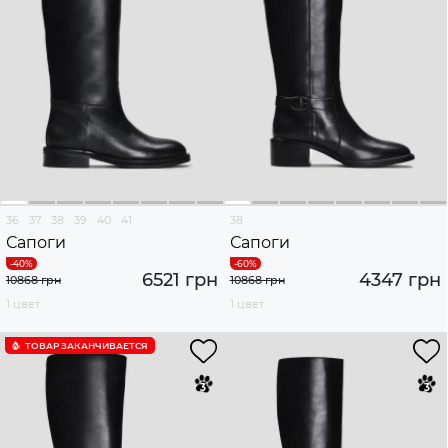
36
37
38
39
40
41
38
Сапоги
Сапоги
6521 грн
4347 грн
10868 грн
10868 грн
1 цвет
1 цвет
ТОВАР ЗАКАНЧИВАЕТСЯ