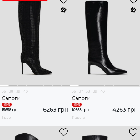
36
38
39
40
36
37
38
39
40
Сапоги
Сапоги
6263 грн
4263 грн
15658 грн
10658 грн
1 цвет
3 цвета