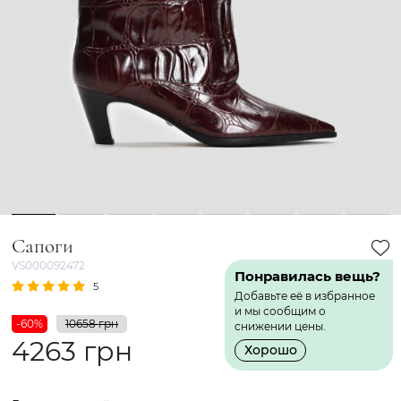
1
2
3
4
5
6
7
8
Сапоги
VS000092472
Понравилась вещь?
5
1 Отзыв
Добавьте её в избранное
и мы сообщим о
-60%
10658 грн
снижении цены.
4263 грн
Хорошо