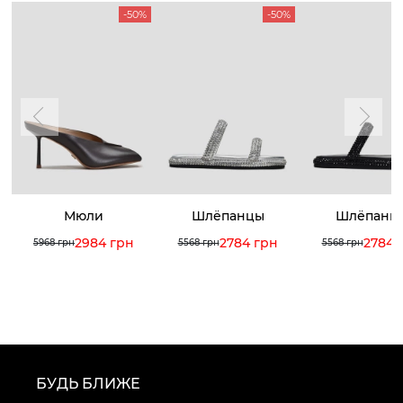
-50%
-50%
Мюли
Шлёпанцы
Шлёпанц
2984 грн
2784 грн
2784 
5968 грн
5568 грн
5568 грн
БУДЬ БЛИЖЕ