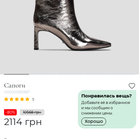
1
2
3
4
5
Сапоги
VS000085967
Понравилась вещь?
5
1 Отзыв
Добавьте её в избранное
и мы сообщим о
-80%
10568 грн
снижении цены.
2114 грн
Хорошо