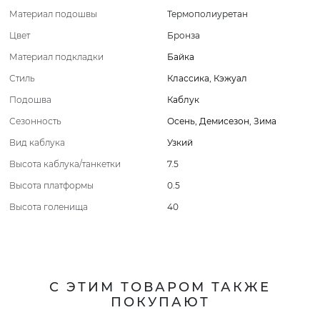
Материал подошвы
Термополиуретан
Цвет
Бронза
Материал подкладки
Байка
Стиль
Классика
,
Кэжуал
Подошва
Каблук
Сезонность
Осень
,
Демисезон
,
Зима
Вид каблука
Узкий
Высота каблука/танкетки
7.5
Высота платформы
0.5
Высота голенища
40
С ЭТИМ ТОВАРОМ ТАКЖЕ
ПОКУПАЮТ